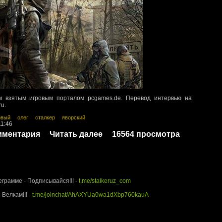
м взятым игровым порталом pcgames.de. Перевод интервью на
ru.
овый
олег
сталкер
яворский
11:46
мментария
Читать далее
16564 просмотра
rUz.com - Территория Сталкера
еграмме - Подписывайся!!! -
t.me/stalkeruz_com
 Велкам!!! -
t.me/joinchat/AhAXYUa0wa1dXbp760kauA