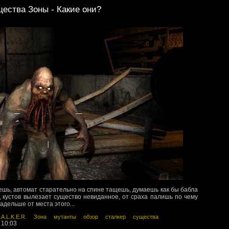
ества Зоны - Какие они?
ешь, автомат старательно на спине тащешь, думаешь как бы бабла
под кустов вылезает существо невиданное, от сраха палишь по чему
адельше от места этого...
.A.L.K.E.R.
Зона
мутанты
обзор
сталкер
существа
 10:03