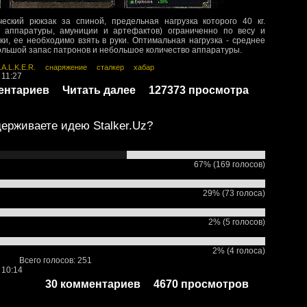
еский рюкзак за спиной, предельная нагрузка которого 40 кг.
 аппаратуры, амуниции и артефактов) ограниченно по весу и
ки, ее необходимо взять в руки. Оптимальная нагрузка - среднее
большой запас патронов и небольшое количество аппаратуры.
.A.L.K.E.R.
снаряжение
сталкер
хабар
 11:27
ентариев
Читать далее
127373 просмотра
ерживаете идею Stalker.Uz?
67% (169 голосов)
29% (73 голоса)
2% (5 голосов)
2% (4 голоса)
Всего голосов: 251
 10:14
30 комментариев
4670 просмотров