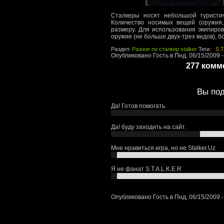
Сталкеры носят небольшой туристич
Количество носимых вещей (оружия,
размеру. Для использования экипиров
оружие (не больше двух-трех видов), 
Раздел:
Разное по сталкер stalker
Теги:
S.T
Опубликовано Гость в Пнд, 06/15/2009 -
277 комм
Вы под
Да! Готов помогать.
Да! буду заходить на сайт.
Мне нравиться игра, но не Stalker.Uz
Я не фанат S.T.A.L.K.E.R
Опубликовано Гость в Пнд, 06/15/2009 -