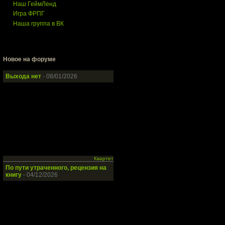
Наш ГеймЛенд
Игра ФРПГ
Наша группа в ВК
Новое на форуме
Выхода нет
- 08/01/2026
Квартет
По пути утраченного, рецензия на
книгу
- 04/12/2026