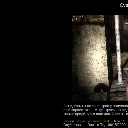
Сущ
Вот идёшь ты по зоне, травку подмина
ещё заработать.... А тут, хрясь.. из 
только придёться и ноги давай тякать п
Раздел:
Разное по сталкер stalker
Теги:
S.T
Опубликовано Гость в Пнд, 06/15/2009 -