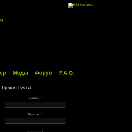
та
ер
Моды
Форум
F.A.Q.
Привет Гость!
Логин:
*
Пароль:
*