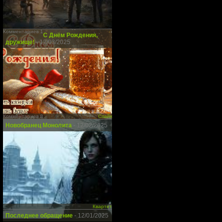
Комментариев 1
С Днём Рождения,
дружище!
- 12/03/2025
Комментариев 8
Спайк
Новобранец Монолита
- 12/02/2025
Квартет
Последнее обращение
- 12/01/2025