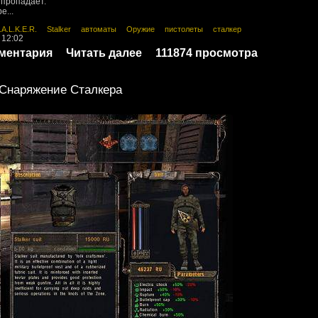
 пропадает.
е...
.A.L.K.E.R.
Stalker
автоматы
Оружие
пистолеты
сталкер
 12:02
мментария
Читать далее
111874 просмотра
Снаряжение Сталкера