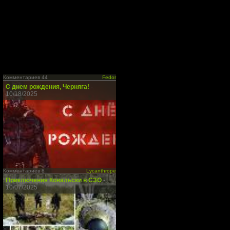
Комментариев 44
Fedor
С днем рождения, Черняга!
-
10/18/2025
Комментариев 8
Lycanthrope
Приключения Ковальски в СЗО
-
10/07/2025