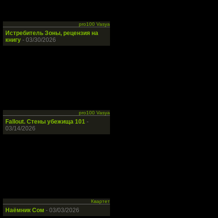
pro100 Vasya
Истребитель Зоны, рецензия на
книгу
- 03/30/2026
pro100 Vasya
Fallout. Стены убежища 101
-
03/14/2026
Квартет
Наёмник Сом
- 03/03/2026