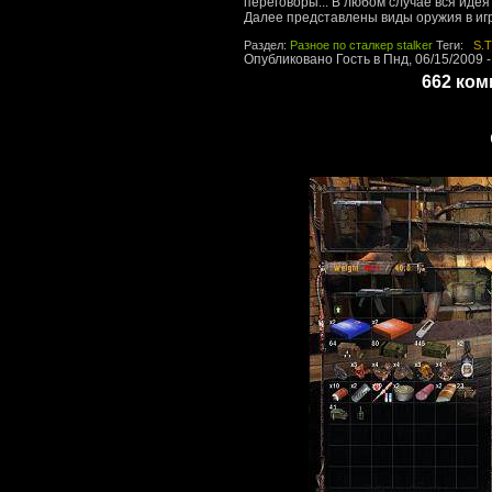
переговоры... В любом случае вся идея
Далее представлены виды оружия в игр
Раздел:
Разное по сталкер stalker
Теги:
S.T
Опубликовано Гость в Пнд, 06/15/2009 -
662 ко