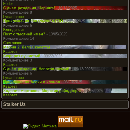
Fedor
С днем рождения, Черняга!
- 10/18/2025
Комментариев 8
Lycanthrope
Приключения Ковальски в СЗО
- 10/07/2025
Комментариев 6
Блондинчик
Поэт с тысячей имен?
- 10/05/2025
Комментариев 14
Светлячок
Мафия 2. Дело Скалетты
- 09/29/2025
Квартет
Сюрприз пушистый
- 09/22/2025
Комментариев 3
Квартет
С днём рождения, Непотопляемый!
- 09/13/2025
Комментариев 6
Lycanthrope
Приключения Асоки и клонов
- 08/10/2025
Квартет
Ходячие мертвецы. Морские рейнджеры
- 06/23/2025
Квартет
Stalker Uz