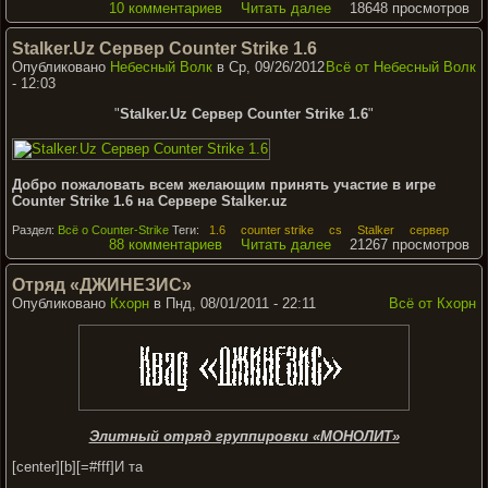
10 комментариев
Читать далее
18648 просмотров
Stalker.Uz Сервер Counter Strike 1.6
Опубликовано
Небесный Волк
в Ср, 09/26/2012
Всё от Небесный Волк
- 12:03
"
Stalker.Uz Сервер Counter Strike 1.6
"
Добро пожаловать всем желающим принять участие в игре
Counter Strike 1.6 на Сервере Stalker.uz
Раздел:
Всё о Counter-Strike
Теги:
1.6
counter strike
cs
Stalker
сервер
88 комментариев
Читать далее
21267 просмотров
Отряд «ДЖИНЕЗИС»
Опубликовано
Кхорн
в Пнд, 08/01/2011 - 22:11
Всё от Кхорн
Элитный отряд группировки «МОНОЛИТ»
[center][b][=#fff]И та