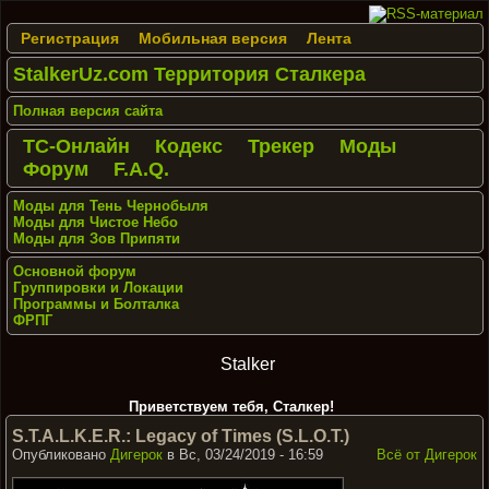
Регистрация
Мобильная версия
Лента
StalkerUz.com Территория Сталкера
Полная версия сайта
ТС-Онлайн
Кодекс
Трекер
Моды
Форум
F.A.Q.
Моды для Тень Чернобыля
Моды для Чистое Небо
Моды для Зов Припяти
Основной форум
Группировки и Локации
Программы и Болталка
ФРПГ
Stalker
Приветствуем тебя, Сталкер!
S.T.A.L.K.E.R.: Legacy of Times (S.L.O.T.)
Опубликовано
Дигерок
в Вс, 03/24/2019 - 16:59
Всё от Дигерок