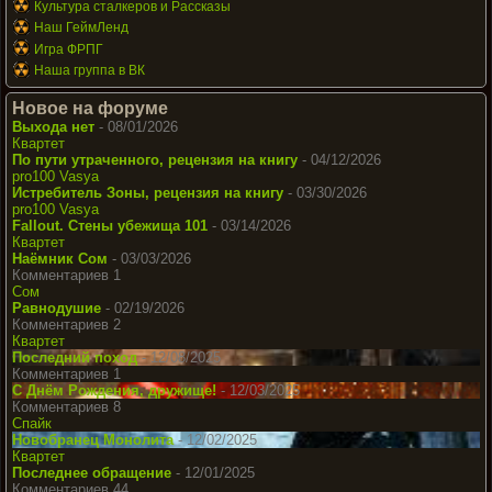
Культура сталкеров и Рассказы
Наш ГеймЛенд
Игра ФРПГ
Наша группа в ВК
Новое на форуме
Выхода нет
- 08/01/2026
Квартет
По пути утраченного, рецензия на книгу
- 04/12/2026
pro100 Vasya
Истребитель Зоны, рецензия на книгу
- 03/30/2026
pro100 Vasya
Fallout. Стены убежища 101
- 03/14/2026
Квартет
Наёмник Сом
- 03/03/2026
Комментариев 1
Сом
Равнодушие
- 02/19/2026
Комментариев 2
Квартет
Последний поход
- 12/08/2025
Комментариев 1
С Днём Рождения, дружище!
- 12/03/2025
Комментариев 8
Спайк
Новобранец Монолита
- 12/02/2025
Квартет
Последнее обращение
- 12/01/2025
Комментариев 44