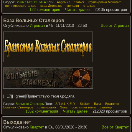
Раздел:
Во имя МОНОЛИТА
Теги:
Angel777
Stalker
группировка Монолит
группировки сталкер
квад Джинезис
монолит
сталкер
122 комментария
Читать далее
20135 просмотров
База Вольных Сталкеров
Опубликовано
Игроман
в Чт, 11/11/2010 - 23:50
Всё от Игроман
[=17][=green]Приветствую тебя бродяга.
Раздел:
Вольные Сталкеры
Теги:
S.T.A.L.K.E.R.
Stalker
База
Братство
Вольных Сталкеров
группировка
Зона
ссылки на темы
сталкер
1352 комментария
Читать далее
212320 просмотров
Выхода нет
Опубликовано
Квартет
в Сб, 08/01/2026 - 20:36
Всё от Квартет