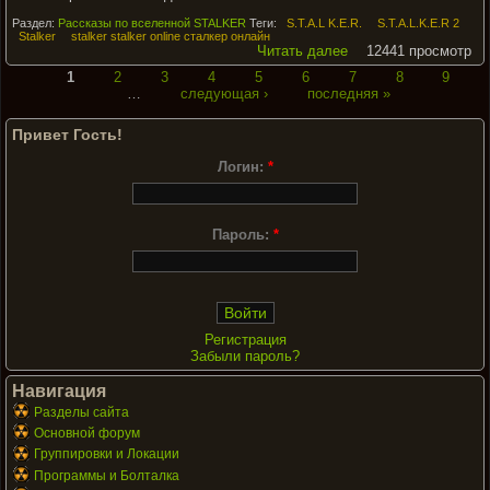
Раздел:
Рассказы по вселенной STALKER
Теги:
S.T.A.L K.E.R.
S.T.A.L.K.E.R 2
Stalker
stalker stalker online сталкер онлайн
Читать далее
12441 просмотр
1
2
3
4
5
6
7
8
9
…
следующая ›
последняя »
Привет Гость!
Логин:
*
Пароль:
*
Регистрация
Забыли пароль?
Навигация
Разделы сайта
Основной форум
Группировки и Локации
Программы и Болталка