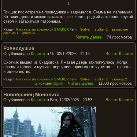
1
Гонщик посмотрел на проводника и задумался. Сумма не маленькая.
За такие деньги можно заказать экзоскелет, редкий артефакт, крутой
ствол и затариться патронами.
Раздел:
Рассказы по вселенной STALKER
Теги:
Stalker
stalker 2
авторские
рассказы
фанфик
Читать далее
74 просмотра
Равнодушие
Опубликовано
Квартет
в Чт, 02/19/2026 - 11:16
Всё от Квартет
Охотник вышел из Скадовска. Ржавая дверь захлопнулась. Когда
пропали голоса и музыка, вернулись привычные чувства — тревога
и одиночество.
Раздел:
Рассказы по вселенной STALKER
Теги:
Stalker
stalker 2
сталкер 2
2 комментария
Читать далее
11338 просмотров
Новобранец Монолита
Опубликовано
Квартет
в Втр, 12/02/2025 - 20:53
Всё от Квартет