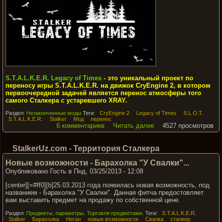
S.T.A.L.K.E.R. Legacy of Times
- это уникальный проект по
переносу игры S.T.A.L.K.E.R. на движок CryEngine 2, в котором
первоочередной задачей является перенос атмосферы того
самого Сталкера с устаревшего XRAY.
Раздел:
Незаконченные моды
Теги:
CryEngine 2
Legacy of Times
S.L.O.T.
S.T.A.L.K.E.R.
Stalker
Мод
перенос
6 комментариев
Читать далее
4527 просмотров
StalkerUz.com - Территория Сталкера
Новые возможности - Барахолка "У Свалки"...
Опубликовано Гость в Пнд, 03/25/2013 - 12:08
[center][=#ff0][b]25.03.2013 года появилась новая возможность, под
названием - Барахолка "У Свалки". Данная фитча предостовляет
вам выставить предмет на продажу по собственной цене.
Раздел:
Предметы, параметры. Торговля предметами.
Теги:
S.T.A.L.K.E.R.
Stalker
Барахолка
Неган
новые возможности
Свалка
сталкер