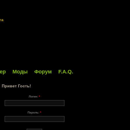
та
ер
Моды
Форум
F.A.Q.
Привет Гость!
Логин:
*
Пароль:
*