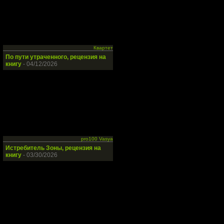
Квартет
По пути утраченного, рецензия на
книгу
- 04/12/2026
pro100 Vasya
Истребитель Зоны, рецензия на
книгу
- 03/30/2026