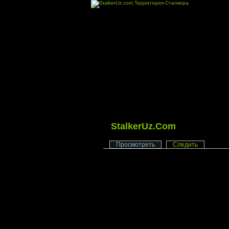
StalkerUz.Com
Просмотреть
Следить