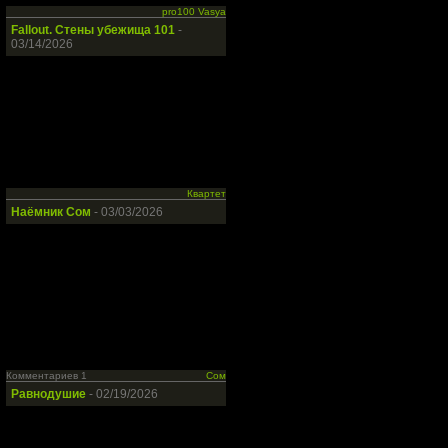
pro100 Vasya
Fallout. Стены убежища 101
-
03/14/2026
Квартет
Наёмник Сом
- 03/03/2026
Комментариев 1
Сом
Равнодушие
- 02/19/2026