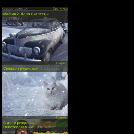
Комментариев 14
Светлячок
Мафия 2. Дело Скалетты
-
09/29/2025
Квартет
Сюрприз пушистый
- 09/22/2025
Комментариев 3
Квартет
С днём рождения,
Непотопляемый!
- 09/13/2025