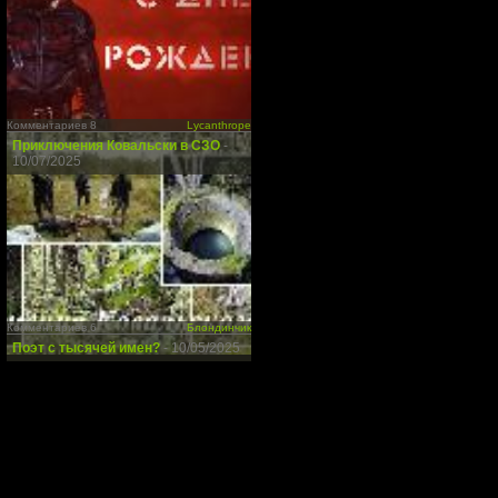
Комментариев 8
Lycanthrope
Приключения Ковальски в СЗО
-
10/07/2025
Комментариев 6
Блондинчик
Поэт с тысячей имен?
- 10/05/2025