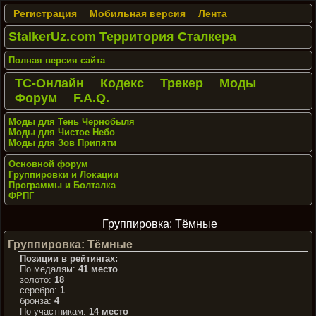
Регистрация
Мобильная версия
Лента
StalkerUz.com Территория Сталкера
Полная версия сайта
ТС-Онлайн
Кодекс
Трекер
Моды
Форум
F.A.Q.
Моды для Тень Чернобыля
Моды для Чистое Небо
Моды для Зов Припяти
Основной форум
Группировки и Локации
Программы и Болталка
ФРПГ
Группировка: Тёмные
Группировка: Тёмные
Позиции в рейтингах:
По медалям:
41 место
золото:
18
серебро:
1
бронза:
4
По участникам:
14 место