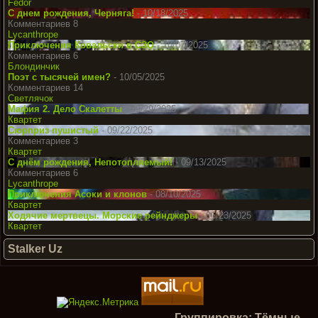
Fedor
С днем рождения, Черняга!
- 10/18/2025
Комментариев 8
Lycanthrope
Приключения Ковальски в СЗО
- 10/07/2025
Комментариев 6
Блондинчик
Поэт с тысячей имен?
- 10/05/2025
Комментариев 14
Светлячок
Мафия 2. Дело Скалетты
- 09/29/2025
Квартет
Сюрприз пушистый
- 09/22/2025
Комментариев 3
Квартет
С днём рождения, Непотопляемый!
- 09/13/2025
Комментариев 6
Lycanthrope
Приключения Асоки и клонов
- 08/10/2025
Квартет
Ходячие мертвецы. Морские рейнджеры
- 06/23/2025
Квартет
Stalker Uz
Группировка: Тёмные