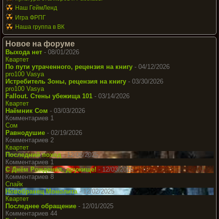
Наш ГеймЛенд
Игра ФРПГ
Наша группа в ВК
Новое на форуме
Выхода нет
- 08/01/2026
Квартет
По пути утраченного, рецензия на книгу
- 04/12/2026
pro100 Vasya
Истребитель Зоны, рецензия на книгу
- 03/30/2026
pro100 Vasya
Fallout. Стены убежища 101
- 03/14/2026
Квартет
Наёмник Сом
- 03/03/2026
Комментариев 1
Сом
Равнодушие
- 02/19/2026
Комментариев 2
Квартет
Последний поход
- 12/08/2025
Комментариев 1
С Днём Рождения, дружище!
- 12/03/2025
Комментариев 8
Спайк
Новобранец Монолита
- 12/02/2025
Квартет
Последнее обращение
- 12/01/2025
Комментариев 44