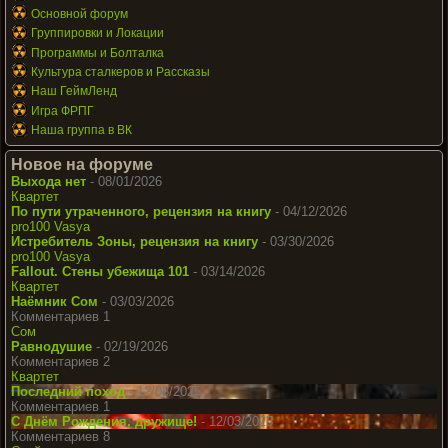
Основной форум
Группировки и Локации
Программы и Болталка
Культура сталкеров и Рассказы
Наш ГеймЛенд
Игра ФРПГ
Наша группа в ВК
Новое на форуме
Выхода нет
- 08/01/2026
Квартет
По пути утраченного, рецензия на книгу
- 04/12/2026
pro100 Vasya
Истребитель Зоны, рецензия на книгу
- 03/30/2026
pro100 Vasya
Fallout. Стены убежища 101
- 03/14/2026
Квартет
Наёмник Сом
- 03/03/2026
Комментариев 1
Сом
Равнодушие
- 02/19/2026
Комментариев 2
Квартет
Последний поход
- 12/08/2025
Комментариев 1
С Днём Рождения, дружище!
- 12/03/2025
Комментариев 8