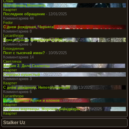
Спайк
Новобранец Монолита
- 12/02/2025
Квартет
Последнее обращение
- 12/01/2025
Комментариев 44
Fedor
С днем рождения, Черняга!
- 10/18/2025
Комментариев 8
Lycanthrope
Приключения Ковальски в СЗО
- 10/07/2025
Комментариев 6
Блондинчик
Поэт с тысячей имен?
- 10/05/2025
Комментариев 14
Светлячок
Мафия 2. Дело Скалетты
- 09/29/2025
Квартет
Сюрприз пушистый
- 09/22/2025
Комментариев 3
Квартет
С днём рождения, Непотопляемый!
- 09/13/2025
Комментариев 6
Lycanthrope
Приключения Асоки и клонов
- 08/10/2025
Квартет
Ходячие мертвецы. Морские рейнджеры
- 06/23/2025
Квартет
Stalker Uz