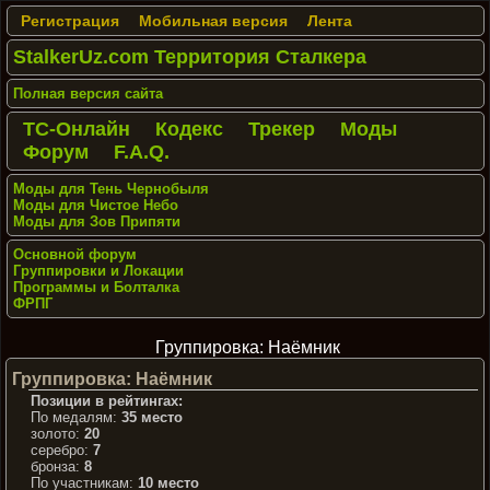
Регистрация
Мобильная версия
Лента
StalkerUz.com Территория Сталкера
Полная версия сайта
ТС-Онлайн
Кодекс
Трекер
Моды
Форум
F.A.Q.
Моды для Тень Чернобыля
Моды для Чистое Небо
Моды для Зов Припяти
Основной форум
Группировки и Локации
Программы и Болталка
ФРПГ
Группировка: Наёмник
Группировка: Наёмник
Позиции в рейтингах:
По медалям:
35 место
золото:
20
серебро:
7
бронза:
8
По участникам:
10 место