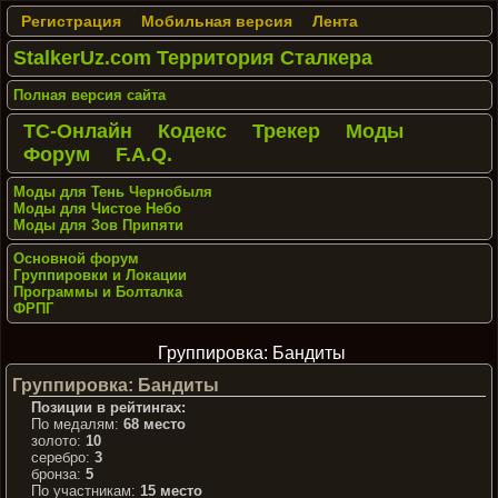
Регистрация
Мобильная версия
Лента
StalkerUz.com Территория Сталкера
Полная версия сайта
ТС-Онлайн
Кодекс
Трекер
Моды
Форум
F.A.Q.
Моды для Тень Чернобыля
Моды для Чистое Небо
Моды для Зов Припяти
Основной форум
Группировки и Локации
Программы и Болталка
ФРПГ
Группировка: Бандиты
Группировка: Бандиты
Позиции в рейтингах:
По медалям:
68 место
золото:
10
серебро:
3
бронза:
5
По участникам:
15 место