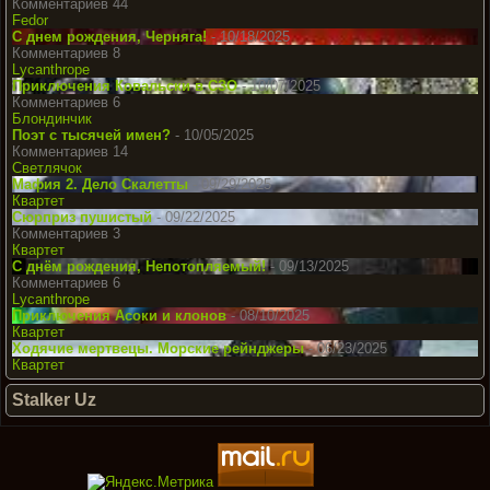
Комментариев 44
Fedor
С днем рождения, Черняга!
- 10/18/2025
Комментариев 8
Lycanthrope
Приключения Ковальски в СЗО
- 10/07/2025
Комментариев 6
Блондинчик
Поэт с тысячей имен?
- 10/05/2025
Комментариев 14
Светлячок
Мафия 2. Дело Скалетты
- 09/29/2025
Квартет
Сюрприз пушистый
- 09/22/2025
Комментариев 3
Квартет
С днём рождения, Непотопляемый!
- 09/13/2025
Комментариев 6
Lycanthrope
Приключения Асоки и клонов
- 08/10/2025
Квартет
Ходячие мертвецы. Морские рейнджеры
- 06/23/2025
Квартет
Stalker Uz