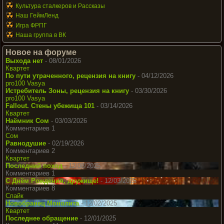
Культура сталкеров и Рассказы
Наш ГеймЛенд
Игра ФРПГ
Наша группа в ВК
Новое на форуме
Выхода нет
- 08/01/2026
Квартет
По пути утраченного, рецензия на книгу
- 04/12/2026
pro100 Vasya
Истребитель Зоны, рецензия на книгу
- 03/30/2026
pro100 Vasya
Fallout. Стены убежища 101
- 03/14/2026
Квартет
Наёмник Сом
- 03/03/2026
Комментариев 1
Сом
Равнодушие
- 02/19/2026
Комментариев 2
Квартет
Последний поход
- 12/08/2025
Комментариев 1
С Днём Рождения, дружище!
- 12/03/2025
Комментариев 8
Спайк
Новобранец Монолита
- 12/02/2025
Квартет
Последнее обращение
- 12/01/2025