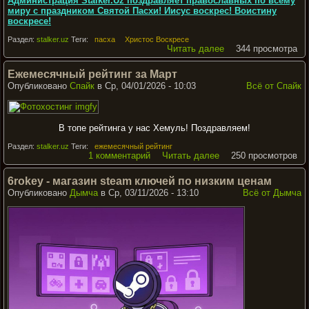
Администрация Stalker.Uz поздравляет православных по всему
миру с праздником Святой Пасхи! Иисус воскрес! Воистину
воскресе!
Раздел:
stalker.uz
Теги:
пасха
Христос Воскресе
Читать далее
344 просмотра
Ежемесячный рейтинг за Март
Опубликовано
Спайк
в Ср, 04/01/2026 - 10:03
Всё от Спайк
В топе рейтинга у нас Хемуль! Поздравляем!
Раздел:
stalker.uz
Теги:
ежемесячный рейтинг
1 комментарий
Читать далее
250 просмотров
6rokey - магазин steam ключей по низким ценам
Опубликовано
Дымча
в Ср, 03/11/2026 - 13:10
Всё от Дымча