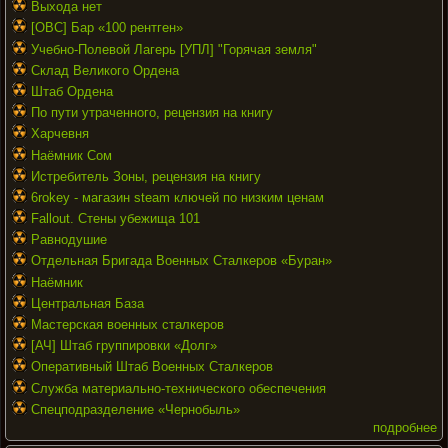
Выхода нет
[ОВС] Бар «100 рентген»
Учебно-Полевой Лагерь [УПЛ] "Горячая земля"
Склад Великого Ордена
Штаб Ордена
По пути утраченного, рецензия на книгу
Харчевня
Наёмник Сом
Истребитель Зоны, рецензия на книгу
6rokey - магазин steam ключей по низким ценам
Fallout. Стены убежища 101
Равнодушие
Отдельная Бригада Военных Сталкеров «Буран»
Наёмник
Центральная База
Мастерская военных сталкеров
[АЧ] Штаб группировки «Долг»
Оперативный Штаб Военных Сталкеров
Служба материально-технического обеспечения
Спецподразделение «Чернобыль»
подробнее