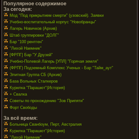
Популярное содержимое
За сегодня:
Мод "Под прикрытием смерти" (узовский). Заявки
Учебно-воспитательный корпус "Новобранцы"
Лагерь Новичков (Архив)
Штаб группировки "ДОЛГ"
Бар "100 рентген"
"Лихой Наемник"
[ФРПГ] Бар "У Друзей"
Учебно-Полевой Лагерь [УПЛ] "Горячая земля"
(ФРПГ) Подземный Комплекс Ученых - Бар "Тайм_аут"
Элитная Группа СБ (Архив)
База Вольных Сталкеров
Курилка "Парашют"(История)
+ Свалка
Советы по прохождению "Зов Припяти"
Форт Свободы
За всё время:
Больница Сванбоум, Перт, Австралия
Курилка "Парашют"(История)
"Лихой Наемник"