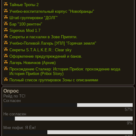
Тайные Тропы 2
Учебно-воспитательный корпус "Новобранцы"
Штаб группировки "ДОЛГ"
Бар "100 рентген"
Sigerous Mod 1.7
Секреты и пасхалки в Зове Припяти.
Учебно-Полевой Лагерь [УПЛ] "Горячая земля"
Секреты S.T.A.L.K.E.R.: Clear sky
Оформление предупреждений и банов.
Лагерь Новичков (Архив)
Прохождение Сталкер: История Прибоя: прохождение мода
История Прибоя (Priboi Story)
Полный список группировок Зоны с описаниями
Опрос
Рейд по ТС!
Согласен
57%
Не согласен
9%
Мне пофиг. Я Ёж!