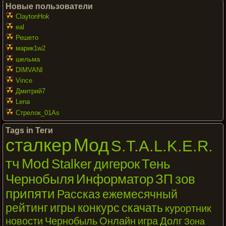
Новые пользователи
ClaytonHok
eal
Решето
марик1w2
шельма
DIMVANI
Vince
Дмитрий7
Lena
Стрелок_01As
Tags in Теги
сталкер
Мод
S.T.A.L.K.E.R.
тч
Mod
Stalker
дигерок
Тень
Чернобыля
Информатор
ЗП
зов
припяти
Рассказ
ежемесячный
рейтинг
игры
конкурс
скачать
курортник
новости
Чернобыль
Онлайн
игра
Долг
Зона