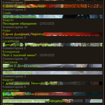
Комментариев 1
С Днём Рождения, дружище!
- 12/03/2025
Комментариев 8
Спайк
Новобранец Монолита
- 12/02/2025
Квартет
Последнее обращение
- 12/01/2025
Комментариев 44
Fedor
С днем рождения, Черняга!
- 10/18/2025
Комментариев 8
Lycanthrope
Приключения Ковальски в СЗО
- 10/07/2025
Комментариев 6
Блондинчик
Поэт с тысячей имен?
- 10/05/2025
Комментариев 14
Светлячок
Мафия 2. Дело Скалетты
- 09/29/2025
Квартет
Сюрприз пушистый
- 09/22/2025
Комментариев 3
Квартет
С днём рождения, Непотопляемый!
- 09/13/2025
Комментариев 6
Lycanthrope
Приключения Асоки и клонов
- 08/10/2025
Квартет
Ходячие мертвецы. Морские рейнджеры
- 06/23/2025
Квартет