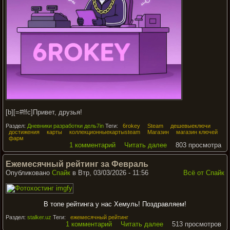
[b][=#ffc]Привет, друзья!
Раздел:
Дневники разработки дель7in
Теги:
6rokey
Steam
дешевыеключи
достижения
карты
коллекционныекартыsteam
Магазин
магазин ключей
фарм
1 комментарий
Читать далее
803 просмотра
Ежемесячный рейтинг за Февраль
Опубликовано
Спайк
в Втр, 03/03/2026 - 11:56
Всё от Спайк
В топе рейтинга у нас Хемуль! Поздравляем!
Раздел:
stalker.uz
Теги:
ежемесячный рейтинг
1 комментарий
Читать далее
513 просмотров