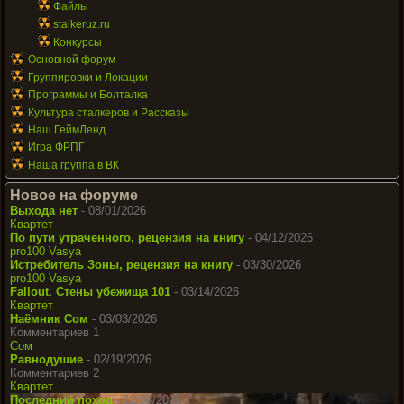
Файлы
stalkeruz.ru
Конкурсы
Основной форум
Группировки и Локации
Программы и Болталка
Культура сталкеров и Рассказы
Наш ГеймЛенд
Игра ФРПГ
Наша группа в ВК
Новое на форуме
Выхода нет
- 08/01/2026
Квартет
По пути утраченного, рецензия на книгу
- 04/12/2026
pro100 Vasya
Истребитель Зоны, рецензия на книгу
- 03/30/2026
pro100 Vasya
Fallout. Стены убежища 101
- 03/14/2026
Квартет
Наёмник Сом
- 03/03/2026
Комментариев 1
Сом
Равнодушие
- 02/19/2026
Комментариев 2
Квартет
Последний поход
- 12/08/2025