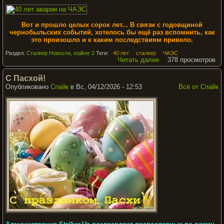
Вот и прошло целых сорок лет... В связи с годовщиной
чернобыльских событий, хотелось бы ещё раз вспомнить, как
это произошло и к каким последствиям привело.
Раздел:
Сталкер Новости, stalker 2
Теги:
40 лет
сталкер
ЧАЭС
Читать далее
378 просмотров
С Пасхой!
Опубликовано
Спайк
в Вс, 04/12/2026 - 12:53
Всё от Спайк