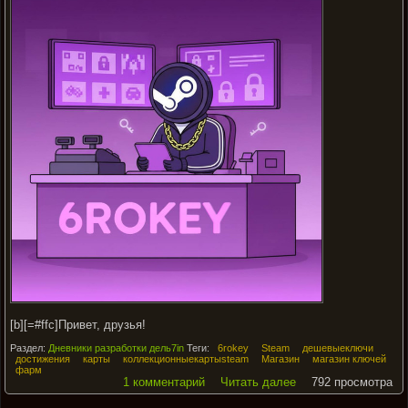
[b][=#ffc]Привет, друзья!
Раздел:
Дневники разработки дель7in
Теги:
6rokey
Steam
дешевыеключи
достижения
карты
коллекционныекартыsteam
Магазин
магазин ключей
фарм
1 комментарий
Читать далее
792 просмотра