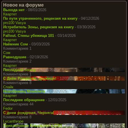
Новое на форуме
Выхода нет
- 08/01/2026
Квартет
По пути утраченного, рецензия на книгу
- 04/12/2026
pro100 Vasya
Истребитель Зоны, рецензия на книгу
- 03/30/2026
pro100 Vasya
Fallout. Стены убежища 101
- 03/14/2026
Квартет
Наёмник Сом
- 03/03/2026
Комментариев 1
Сом
Равнодушие
- 02/19/2026
Комментариев 2
Квартет
Последний поход
- 12/08/2025
Комментариев 1
С Днём Рождения, дружище!
- 12/03/2025
Комментариев 8
Спайк
Новобранец Монолита
- 12/02/2025
Квартет
Последнее обращение
- 12/01/2025
Комментариев 44
Fedor
С днем рождения, Черняга!
- 10/18/2025
Комментариев 8
Lycanthrope
Приключения Ковальски в СЗО
- 10/07/2025