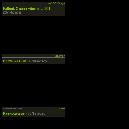
pro100 Vasya
Fallout. Стены убежища 101
-
03/14/2026
Квартет
Наёмник Сом
- 03/03/2026
Комментариев 1
Сом
Равнодушие
- 02/19/2026