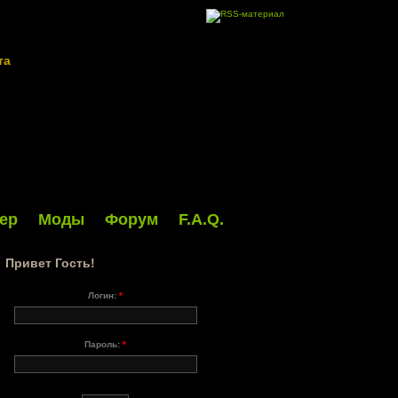
та
ер
Моды
Форум
F.A.Q.
Привет Гость!
Логин:
*
Пароль:
*