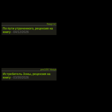
Квартет
По пути утраченного, рецензия на
книгу
- 04/12/2026
pro100 Vasya
Истребитель Зоны, рецензия на
книгу
- 03/30/2026