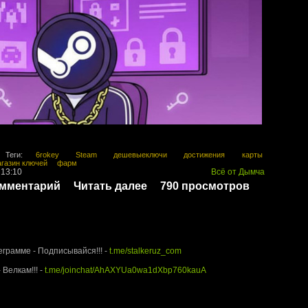
Теги:
6rokey
Steam
дешевыеключи
достижения
карты
газин ключей
фарм
 13:10
Всё от Дымча
омментарий
Читать далее
790 просмотров
rUz.com - Территория Сталкера
еграмме - Подписывайся!!! -
t.me/stalkeruz_com
 Велкам!!! -
t.me/joinchat/AhAXYUa0wa1dXbp760kauA