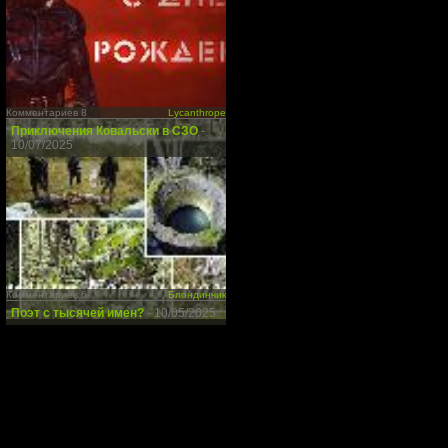
Комментариев 8
Lycanthrope
Приключения Ковальски в СЗО
-
10/07/2025
Комментариев 6
Блондинчик
Поэт с тысячей имен?
- 10/05/2025