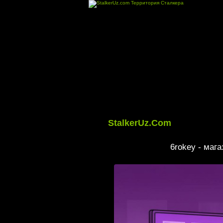
StalkerUz.Com
6rokey - маг