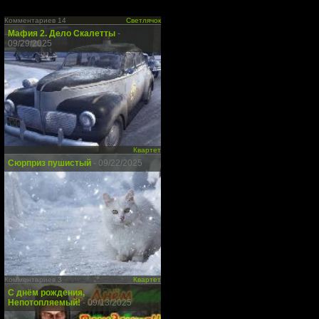
Комментариев 14
Светлячок
Мафия 2. Дело Скалетты
-
09/29/2025
Квартет
Сюрприз пушистый
- 09/22/2025
Комментариев 3
Квартет
С днём рождения,
Непотопляемый!
- 09/13/2025