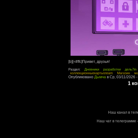
[b][=#ffc]Привет, друзья!
Раздел:
Дневники разработки дель7in
коллекционныекартыsteam
Магазин
ма
Опубликовано
Дымча
в Ср, 03/11/2026 -
1 к
Stalke
Наш канал в тел
Наш чат в телеграмме -