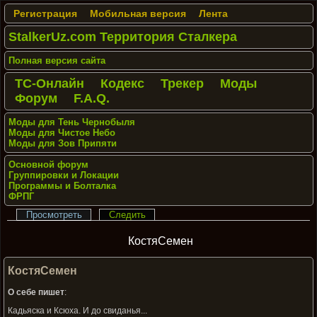
Регистрация
Мобильная версия
Лента
StalkerUz.com Территория Сталкера
Полная версия сайта
ТС-Онлайн
Кодекс
Трекер
Моды
Форум
F.A.Q.
Моды для Тень Чернобыля
Моды для Чистое Небо
Моды для Зов Припяти
Основной форум
Группировки и Локации
Программы и Болталка
ФРПГ
Просмотреть
Следить
КостяСемен
КостяСемен
О себе пишет
:
Кадьяска и Ксюха. И до свиданья...