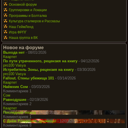
Основной форум
Группировки и Локации
Программы и Болталка
Культура сталкеров и Рассказы
Наш ГеймЛенд
Игра ФРПГ
Наша группа в ВК
Новое на форуме
Выхода нет
- 08/01/2026
Квартет
По пути утраченного, рецензия на книгу
- 04/12/2026
pro100 Vasya
Истребитель Зоны, рецензия на книгу
- 03/30/2026
pro100 Vasya
Fallout. Стены убежища 101
- 03/14/2026
Квартет
Наёмник Сом
- 03/03/2026
Комментариев 1
Сом
Равнодушие
- 02/19/2026
Комментариев 2
Квартет
Последний поход
- 12/08/2025
Комментариев 1
С Днём Рождения, дружище!
- 12/03/2025
Комментариев 8