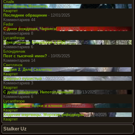
Спайк
Новобранец Монолита
- 12/02/2025
Квартет
Последнее обращение
- 12/01/2025
Комментариев 44
Fedor
С днем рождения, Черняга!
- 10/18/2025
Комментариев 8
Lycanthrope
Приключения Ковальски в СЗО
- 10/07/2025
Комментариев 6
Блондинчик
Поэт с тысячей имен?
- 10/05/2025
Комментариев 14
Светлячок
Мафия 2. Дело Скалетты
- 09/29/2025
Квартет
Сюрприз пушистый
- 09/22/2025
Комментариев 3
Квартет
С днём рождения, Непотопляемый!
- 09/13/2025
Комментариев 6
Lycanthrope
Приключения Асоки и клонов
- 08/10/2025
Квартет
Ходячие мертвецы. Морские рейнджеры
- 06/23/2025
Квартет
Stalker Uz