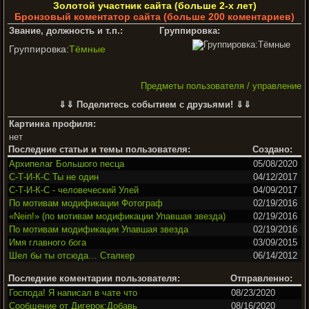
Золотой участник сайта (больше 2-х лет)
Бронзовый коментатор сайта (больше 200 коментариев)
Звание, должность и т.п.:
Группировка:
Группировка:
Тёмные
Предметы пользователя / управление
⇓⇓ Поделитесь событием с друзьями! ⇓⇓
Картинка профиля:
нет
Последние статьи и темы пользователя:
Создано:
Архипелаг Большого песца
05/08/2020
С-Т-И-К-С Ты не один
04/12/2017
С-Т-И-К-С - человеческий Улей
04/09/2017
По мотивам модификации Фотограф
02/19/2016
«Nein!» (по мотивам модификации Упавшая звезда)
02/19/2016
По мотивам модификации Упавшая звезда
02/19/2016
Имя главного бога
03/09/2015
Шел бы ты отсюда… Сталкер
06/14/2012
Последние коментарии пользователя:
Отправленно:
Господа! Я написал в чате что
08/23/2020
Сообщение от Дигерок:Добавь
08/16/2020