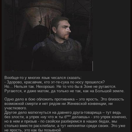
Вообще-то у многих язык чесался сказать:
- Здорово, красавчик, кто эт-те-сука по носу прошелся?
Но… Нельзя так. Нехорошо. Не то что бы в Зоне не ругаются.
Ругаются, и даже матом, да только не так, как на Большой земле.
Одно дело в бою обложить противника – это ярость. Это близость
возможной смерти и нет рядом ни Женевской конвенции, ни
участкового.
Другое дело матюгнуться на давнего друга-товарища – тут ведь
без злости, а упрек «ну что ж ты б*** делаешь» - это упрек конечно,
но в нем и призыв - по свойски разберемся в наших бедах, мы
столько вместе расхлебали, а тут непонятки среди своих. Это уже
не ярость, это как бы позывной.