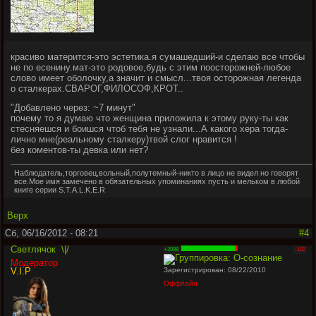
красиво матерится-это эстетика.я сумашедший-и сделаю все чтобы
не по есенину.мат-это родовое,будь с этим поосторожней-любое
слово имеет оболочку,а значит и смысл...твоя осторожная легенда
о сталкерах.СВАРОГ,ФИЛОСОФ,КРОТ..
"
Добавлено через: ~7 минут
"
почему то я думаю что женщина приложила к этому руку-ты как
стесняешся и боишся чтоб тебя не узнали...А какого хера тогда-
лично мне(реальному сталкеру)твой слог нравится !
без коментов-ты девка или нет?
Наблюдатель,торговец,вольный,полутемный-никто в лицо не видел но говорят
все.Мое имя замечено в обязательных упоминаниях пусть и мельком в любой
книге серии S.T.A.L.K.E.R
Верх
Сб, 06/16/2012 - 08:21
#4
Светлячок
\|/
+2098
-102
Модератор
V.I.P
Зарегистрирован: 08/22/2010
Оффлайн