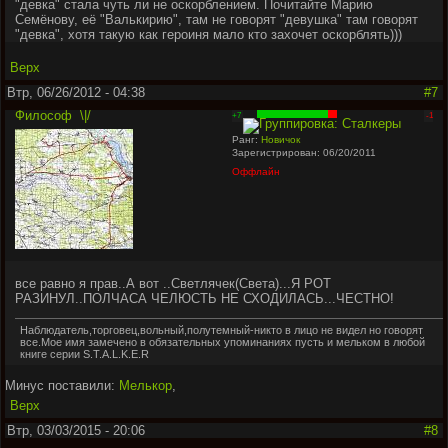
"девка" стала чуть ли не оскорблением. Почитайте Марию
Семёнову, её "Валькирию", там не говорят "девушка" там говорят
"девка", хотя такую как героиня мало кто захочет оскорблять)))
Верх
Втр, 06/26/2012 - 04:38
#7
Философ
\|/
+7
-1
Ранг:
Новичок
Зарегистрирован: 06/20/2011
Оффлайн
все равно я прав..А вот ..Светлячек(Света)...Я РОТ
РАЗИНУЛ..ПОЛЧАСА ЧЕЛЮСТЬ НЕ СХОДИЛАСЬ...ЧЕСТНО!
Наблюдатель,торговец,вольный,полутемный-никто в лицо не видел но говорят
все.Мое имя замечено в обязательных упоминаниях пусть и мельком в любой
книге серии S.T.A.L.K.E.R
Минус поставили:
Мелькор
,
Верх
Втр, 03/03/2015 - 20:06
#8