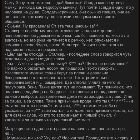
Саму Зону тоже матерят – дай боже как! Иногда как непутевую
мамку, а иногда как недобрую мачеху. Тут почти всегда видно что у
человека на душе. Солдаты-срочники, они обычно грешат, они ее
вот так вот, как мачеху, но с этими хлопцами мы не часто
общаемся.
- Оба-на! Ну красавела! От эта тебе шнобак за***!
Сталкер с перебитым носом отряхивает ладони и делает
неопределенное движение плечом. Как бы проверят на месте ли
винтовка, но его рука не тянется к ремню, нет, опускается и
замирает возле бедра, возле Вальтера. Только после этого он
поднимает глаза и произносит:
- Шел бы ты отсюда… Сталкер, - последнее слово говорится чуть
отдельно и даже глядя в глаза.
- Хы… А че ты сразу за волыну? Х*** ты? Шуток не понимаешь?
Но парню с разбитым носом не пришлось что-то говорить.
Нагловатого мужика сзади берут за плечи и довольно
бесцеремонно отталкивают к стене. Тот стремительно
поворачивается и … замирает. Два ствола глядят на него из
полумрака. Зона. Такие шутки тут не понимают. Тут понимают, что
половина кладбища на Кордоне – это новички не видавшие ни
единого выброса, застреленные даже не из засады, а в лицо. И не
за хабар, а за слова. Такие привычные вроде «что ты б*** п***?» - в
смысле «что ты врешь?», или «ты, п***» в смысле «тебя не
уважают», за «е*** твою мать» - это даже не в прямом смысле, так,
для связки слов, но кто то вспоминает и прямой смысл. И
хватается за только что купленный пистолет.
Матрещинника едва не отправили на ночь глядя вон из лагеря,
но…
- Мальчики, вы что? Уху ели? Нельзя так! Проводите его к серпу и