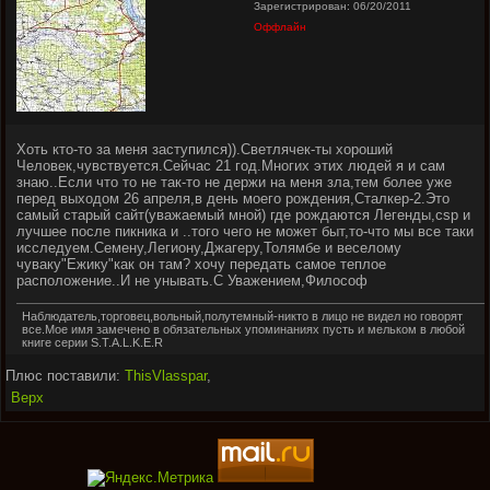
Зарегистрирован: 06/20/2011
Оффлайн
Хоть кто-то за меня заступился)).Светлячек-ты хороший
Человек,чувствуется.Сейчас 21 год.Многих этих людей я и сам
знаю..Если что то не так-то не держи на меня зла,тем более уже
перед выходом 26 апреля,в день моего рождения,Сталкер-2.Это
самый старый сайт(уважаемый мной) где рождаются Легенды,csp и
лучшее после пикника и ..того чего не может быт,то-что мы все таки
исследуем.Семену,Легиону,Джагеру,Толямбе и веселому
чуваку"Ежику"как он там? хочу передать самое теплое
расположение..И не унывать.С Уважением,Философ
Наблюдатель,торговец,вольный,полутемный-никто в лицо не видел но говорят
все.Мое имя замечено в обязательных упоминаниях пусть и мельком в любой
книге серии S.T.A.L.K.E.R
Плюс поставили:
ThisVlasspar
,
Верх