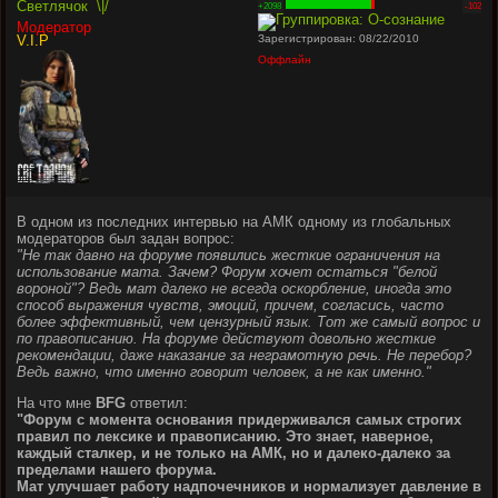
Светлячок
\|/
+2098
-102
Модератор
V.I.P
Зарегистрирован: 08/22/2010
Оффлайн
В одном из последних интервью на АМК одному из глобальных
модераторов был задан вопрос:
"Не так давно на форуме появились жесткие ограничения на
использование мата. Зачем? Форум хочет остаться "белой
вороной"? Ведь мат далеко не всегда оскорбление, иногда это
способ выражения чувств, эмоций, причем, согласись, часто
более эффективный, чем цензурный язык. Тот же самый вопрос и
по правописанию. На форуме действуют довольно жесткие
рекомендации, даже наказание за неграмотную речь. Не перебор?
Ведь важно, что именно говорит человек, а не как именно."
На что мне
BFG
ответил:
"Форум с момента основания придерживался самых строгих
правил по лексике и правописанию. Это знает, наверное,
каждый сталкер, и не только на АМК, но и далеко-далеко за
пределами нашего форума.
Мат улучшает работу надпочечников и нормализует давление в