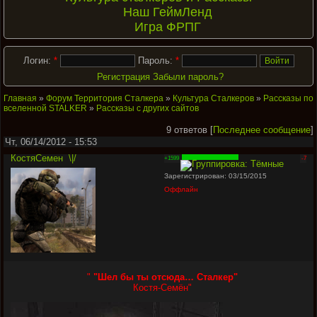
Наш ГеймЛенд
Игра ФРПГ
Логин:
*
Пароль:
*
Регистрация
Забыли пароль?
Главная
»
Форум Территория Сталкера
»
Культура Сталкеров
»
Рассказы по
вселенной STALKER
»
Рассказы с других сайтов
9 ответов [
Последнее сообщение
]
Чт, 06/14/2012 - 15:53
КостяСемен
\|/
+1599
-7
Зарегистрирован: 03/15/2015
Оффлайн
"
"Шел бы ты отсюда… Сталкер"
Костя-Семён
"