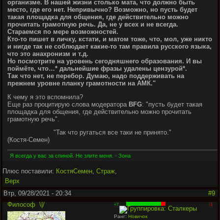
организме. В нашей жизни столько мата, что должно быть
место, где его нет. Непривычно? Возможно, но пусть будет
такая площадка для общения, где действительно можно
прочитать грамотную речь. Да, не у всех и не всегда.
Стараемся по мере возможностей.
Кто-то пишет в личку, кстати, и матом тоже, что, мол, уже никто
и нигде так не соблюдает какие-то там правила русского языка,
что это анахронизм и т.д.
Но посмотрите на уровень сегодняшнего образования. И вы
поймёте, что…* дальнейшие фразы удалены цензурой*.
Так что нет, не перебор. Думаю, надо поддерживать на
прежнем уровне планку грамотности на АМК."
К чему я это вспомнила?
Еще раз процитирую слова модератора
BFG
: "пусть будет такая
площадка для общения, где действительно можно прочитать
грамотную речь".
"Так что ругаться все таки не принято."
(Костя-Семен)
Я всегда у вас за спиной. Не злите меня. - Зона
Плюс поставили:
КостяСемен
,
Страж
,
Верх
Втр, 09/28/2021 - 20:34
#9
Философ
\|/
+7
-1
Ранг:
Новичок