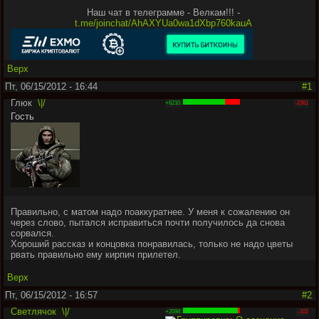
Наш чат в телеграмме - Велкам!!! -
t.me/joinchat/AhAXYUa0wa1dXbp760kauA
Верх
Пт, 06/15/2012 - 16:44
#1
Глюк
\|/
+6210
-2361
Гость
Правильно, с матом надо поаккуратнее. У меня к сожалению он
через слово, пытался исправиться почти получилось да снова
сорвался.
Хороший рассказ и концовка понравилась, только не надо цветы
рвать правильно ему кирпич прилетел.
Верх
Пт, 06/15/2012 - 16:57
#2
Светлячок
\|/
+2098
-102