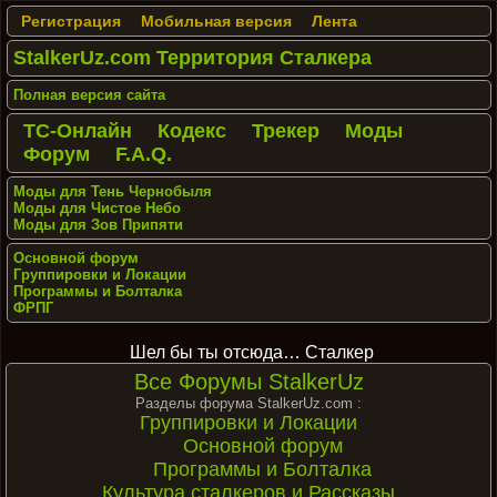
Регистрация
Мобильная версия
Лента
StalkerUz.com Территория Сталкера
Полная версия сайта
ТС-Онлайн
Кодекс
Трекер
Моды
Форум
F.A.Q.
Моды для Тень Чернобыля
Моды для Чистое Небо
Моды для Зов Припяти
Основной форум
Группировки и Локации
Программы и Болталка
ФРПГ
Шел бы ты отсюда… Сталкер
Все Форумы StalkerUz
Разделы форума StalkerUz.com :
Группировки и Локации
Основной форум
Программы и Болталка
Культура сталкеров и Рассказы