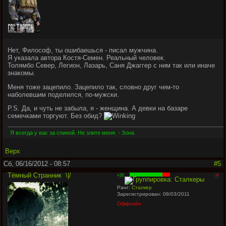
Нет, Философ, ты ошибаешься - писал мужчина.
Я указала автора Костя-Семен. Реальный человек.
Толямбо Север, Легион, Лазарь, Саня Джаггер с ним так или иначе
знакомы.
Меня тоже зацепило. Зацепило так, словно друг чем-то
наболевшим поделился, по-мужски.
P.S. Да, и чуть не забыла, я - женщина. А девки на базаре
семечками торгуют. Без обид?
Я всегда у вас за спиной. Не злите меня. - Зона
Верх
Сб, 06/16/2012 - 08:57
#5
Тёмный Странник
\|/
+25
-6
Ранг:
Сталкер
Зарегистрирован: 08/03/2011
Оффлайн