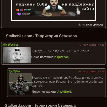
3769 просмотров
StalkerUz.com - Территория Сталкера
Nik Wesker
Вс, 08/26/2018 - 07:04
Т-Вирус, ШТА?! а где члены S.T.A.R.S.????
Плюс поставили:
Дигерок
,
Дигерок
Вс, 08/26/2018 - 08:27
Видимо как и главный герой забухали и потерялись
в дремучих лесах России. Это тебе не по особнякам
шляться.
Плюс поставили:
AvAdDoN
,
StalkerUz.com - Территория Сталкера