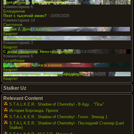
Приключения Ковальски в СЗО
- 10/07/2025
Комментариев 6
Блондинчик
Поэт с тысячей имен?
- 10/05/2025
Комментариев 14
Светлячок
Мафия 2. Дело Скалетты
- 09/29/2025
Квартет
Сюрприз пушистый
- 09/22/2025
Комментариев 3
Квартет
С днём рождения, Непотопляемый!
- 09/13/2025
Комментариев 6
Lycanthrope
Приключения Асоки и клонов
- 08/10/2025
Квартет
Ходячие мертвецы. Морские рейнджеры
- 06/23/2025
Квартет
Stalker Uz
Relevant Content
S.T.A.L.K.E.R.: Shadow of Chernobyl - В Аду... "Псы"
История Борланда. Пролог
S.T.A.L.K.E.R.: Shadow of Chernobyl - Голос. Эпизод 1
S.T.A.L.K.E.R.: Shadow of Chernobyl - Последний Сталкер (Last
Stalker)