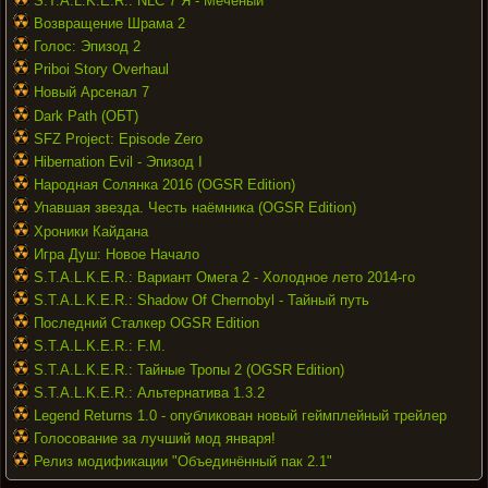
S.T.A.L.K.E.R.: NLC 7 Я - Меченый
Возвращение Шрама 2
Голос: Эпизод 2
Priboi Story Overhaul
Новый Арсенал 7
Dark Path (ОБТ)
SFZ Project: Episode Zero
Hibernation Evil - Эпизод I
Народная Солянка 2016 (OGSR Edition)
Упавшая звезда. Честь наёмника (OGSR Edition)
Хроники Кайдана
Игра Душ: Новое Начало
S.T.A.L.K.E.R.: Вариант Омега 2 - Холодное лето 2014-го
S.T.A.L.K.E.R.: Shadow Of Chernobyl - Тайный путь
Последний Сталкер OGSR Edition
S.T.A.L.K.E.R.: F.M.
S.T.A.L.K.E.R.: Тайные Тропы 2 (OGSR Edition)
S.T.A.L.K.E.R.: Альтернатива 1.3.2
Legend Returns 1.0 - опубликован новый геймплейный трейлер
Голосование за лучший мод января!
Релиз модификации "Объединённый пак 2.1"