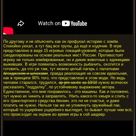
По другому и не объяснить как он профукал историю с зомби.
Спокойно уехал, а тут бац все трупы, да ещё и ходячие. В игре
представлено в виде 15 игровых локаций-уровней, которые были
смоделированы на основе реальных мест России. Противостоят
игроку не только зомбированные, но и дикие животные с единицами
выживших. В игре появилась возможность рыбачить, охотится и
готовить, да что уж там, тут можно целый лагерь с палатками
блэкджэком и шлюхами
, правда реализация не совсем идеальная,
как в принципе 90% того, что представлено в этом моде. Но ведь
человек старался, трудился,
ap-pro занёс за 10/10
нужно всячески
расхвалить "подделку", по устойчивому выражению автора.
Единственное, что мне понравилось - это машины. Как и положено,
тут нужно их чинить и заправлять. Убить какого-то хмыря и слить с
его транспортного средства бензин, это ли не счастье, и даже
платить не нужно. Нельзя так же не упомянуть оружейный пак,
который то ущербнее ущербного выглядит, то бывает лучше чем всё,
что происходит на экране во время игры в сей шедевр.