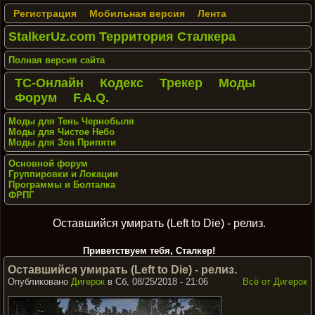
Регистрация
Мобильная версия
Лента
StalkerUz.com Территория Сталкера
Полная версия сайта
ТС-Онлайн
Кодекс
Трекер
Моды
Форум
F.A.Q.
Моды для Тень Чернобыля
Моды для Чистое Небо
Моды для Зов Припяти
Основной форум
Группировки и Локации
Программы и Болталка
ФРПГ
Оcтавшийся умирать (Left to Die) - релиз.
Приветствуем тебя, Сталкер!
Оcтавшийся умирать (Left to Die) - релиз.
Опубликовано
Дигерок
в Сб, 08/25/2018 - 21:06
Всё от Дигерок