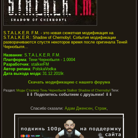
S.T.A.L.K.E.R. F.M. - это новая сюжетная модификация на
S.T.A.L.K.E.R.: Shadow of Chernobyl. События модификации
разворачиваются спустя некоторое время после оригинала Теней
Чернобыля...
Название
: S.T.A.L.K.E.R. F.M.
Платформа
: Тени Чернобыля - 1.0004
Разработчик
: stalkerFM
Автор репака
: PolskaVodka
Дата выхода мода:
31.12.2019г.
Скачать модификацию с нашего форума
Раздел:
Моды Сталкер Тень Чернобыля Stalker Shadow of Chernobyl
Теги:
⇓⇓ Поделитесь событием с друзьями! ⇓⇓
Спасибо сказали:
Адам Дженсен
,
Страж
,