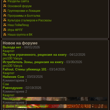
Разделы сайта
Основной форум
Группировки и Локации
Программы и Болталка
Культура сталкеров и Рассказы
Наш ГеймЛенд
Игра ФРПГ
Наша группа в ВК
Новое на форуме
Выхода нет
- 08/01/2026
Квартет
По пути утраченного, рецензия на книгу
- 04/12/2026
pro100 Vasya
Истребитель Зоны, рецензия на книгу
- 03/30/2026
pro100 Vasya
Fallout. Стены убежища 101
- 03/14/2026
Квартет
Наёмник Сом
- 03/03/2026
Комментариев 1
Сом
Равнодушие
- 02/19/2026
Комментариев 2
Квартет
Последний поход
- 12/08/2025
Комментариев 1
С Днём Рождения, дружище!
- 12/03/2025
Комментариев 8