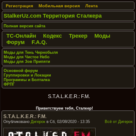
Регистрация
Мобильная версия
Лента
StalkerUz.com Территория Сталкера
Полная версия сайта
ТС-Онлайн
Кодекс
Трекер
Моды
Форум
F.A.Q.
Моды для Тень Чернобыля
Моды для Чистое Небо
Моды для Зов Припяти
Основной форум
Группировки и Локации
Программы и Болталка
ФРПГ
S.T.A.L.K.E.R.: F.M.
Приветствуем тебя, Сталкер!
S.T.A.L.K.E.R.: F.M.
Опубликовано
Дигерок
в Сб, 02/08/2020 - 13:35
Всё от Дигерок