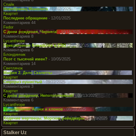
Спайк
Новобранец Монолита
- 12/02/2025
Квартет
Последнее обращение
- 12/01/2025
Комментариев 44
Fedor
С днем рождения, Черняга!
- 10/18/2025
Комментариев 8
Lycanthrope
Приключения Ковальски в СЗО
- 10/07/2025
Комментариев 6
Блондинчик
Поэт с тысячей имен?
- 10/05/2025
Комментариев 14
Светлячок
Мафия 2. Дело Скалетты
- 09/29/2025
Квартет
Сюрприз пушистый
- 09/22/2025
Комментариев 3
Квартет
С днём рождения, Непотопляемый!
- 09/13/2025
Комментариев 6
Lycanthrope
Приключения Асоки и клонов
- 08/10/2025
Квартет
Ходячие мертвецы. Морские рейнджеры
- 06/23/2025
Квартет
Stalker Uz