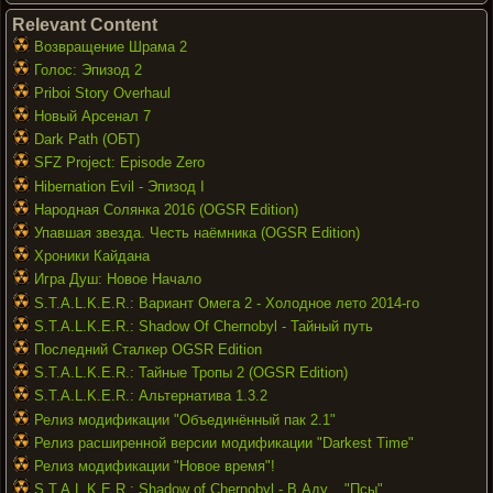
Relevant Content
Возвращение Шрама 2
Голос: Эпизод 2
Priboi Story Overhaul
Новый Арсенал 7
Dark Path (ОБТ)
SFZ Project: Episode Zero
Hibernation Evil - Эпизод I
Народная Солянка 2016 (OGSR Edition)
Упавшая звезда. Честь наёмника (OGSR Edition)
Хроники Кайдана
Игра Душ: Новое Начало
S.T.A.L.K.E.R.: Вариант Омега 2 - Холодное лето 2014-го
S.T.A.L.K.E.R.: Shadow Of Chernobyl - Тайный путь
Последний Сталкер OGSR Edition
S.T.A.L.K.E.R.: Тайные Тропы 2 (OGSR Edition)
S.T.A.L.K.E.R.: Альтернатива 1.3.2
Релиз модификации "Объединённый пак 2.1"
Релиз расширенной версии модификации "Darkest Time"
Релиз модификации "Новое время"!
S.T.A.L.K.E.R.: Shadow of Chernobyl - В Аду... "Псы"