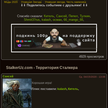
Моды 2020
Упавшая Звезда
Упавшая звезда. Честь наемника
⇓⇓ Поделитесь событием с друзьями! ⇓⇓
Спасибо сказали:
Китель
,
Сансей
,
Пепел
,
Тулкин
,
Shmit37rus
,
kalash
,
осман
,
66_mango_66
,
4929 просмотров
StalkerUz.com - Территория Сталкера
Сансей
Ср, 04/15/2020 - 13:06
Хорошая игра!
Плюс поставили:
kalash
,
Китель
,