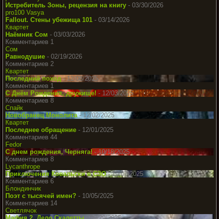
Истребитель Зоны, рецензия на книгу
- 03/30/2026
pro100 Vasya
Fallout. Стены убежища 101
- 03/14/2026
Квартет
Наёмник Сом
- 03/03/2026
Комментариев 1
Сом
Равнодушие
- 02/19/2026
Комментариев 2
Квартет
Последний поход
- 12/08/2025
Комментариев 1
С Днём Рождения, дружище!
- 12/03/2025
Комментариев 8
Спайк
Новобранец Монолита
- 12/02/2025
Квартет
Последнее обращение
- 12/01/2025
Комментариев 44
Fedor
С днем рождения, Черняга!
- 10/18/2025
Комментариев 8
Lycanthrope
Приключения Ковальски в СЗО
- 10/07/2025
Комментариев 6
Блондинчик
Поэт с тысячей имен?
- 10/05/2025
Комментариев 14
Светлячок
Мафия 2. Дело Скалетты
- 09/29/2025