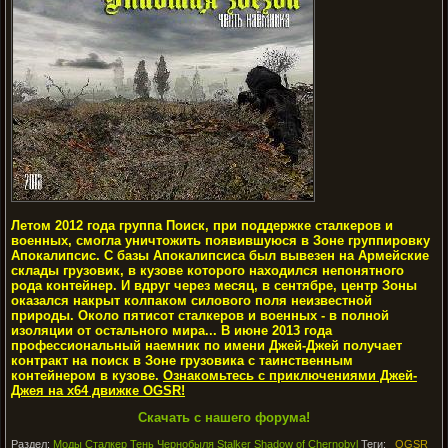
Летом 2012 года группа Поиск, при поддержке сталкеров и
военных, смогла уничтожить появившуюся в Зоне группировку
Апокалипсис. С базы Апокалипсиса был вывезен на Армейские
склады грузовик, в кузове которого находился непонятного
рода контейнер. И вдруг через месяц, в сентябре, центр Зоны
оказался накрыт колпаком силового поля неизвестной
природы. Около пятисот сталкеров и военных - в полной
изоляции от остального мира... В июне 2013 года
профессиональный наемник по имени Джей-Джей получает
контракт на поиск в Зоне грузовика с таинственным
контейнером в кузове.
Ознакомьтесь с приключениями Джей-
Джея на х64 движке OGSR!
Скачать с нашего форума!
Раздел:
Моды Сталкер Тень Чернобыля Stalker Shadow of Chernobyl
Теги:
OGSR