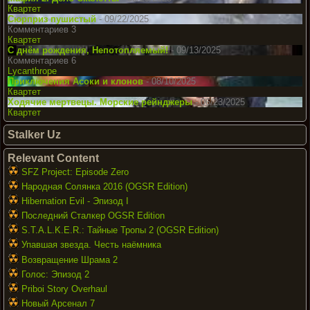
Квартет
Сюрприз пушистый
- 09/22/2025
Комментариев 3
Квартет
С днём рождения, Непотопляемый!
- 09/13/2025
Комментариев 6
Lycanthrope
Приключения Асоки и клонов
- 08/10/2025
Квартет
Ходячие мертвецы. Морские рейнджеры
- 06/23/2025
Квартет
Stalker Uz
Relevant Content
SFZ Project: Episode Zero
Народная Солянка 2016 (OGSR Edition)
Hibernation Evil - Эпизод I
Последний Сталкер OGSR Edition
S.T.A.L.K.E.R.: Тайные Тропы 2 (OGSR Edition)
Упавшая звезда. Честь наёмника
Возвращение Шрама 2
Голос: Эпизод 2
Priboi Story Overhaul
Новый Арсенал 7