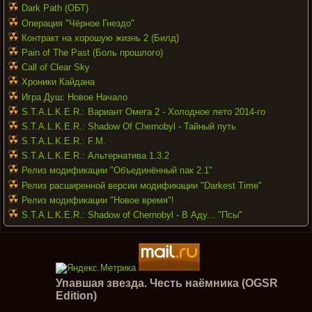
Dark Path (ОБТ)
Операция "Чёрное Гнездо"
Контракт на хорошую жизнь 2 (Билд)
Pain of The Past (Боль прошлого)
Call of Clear Sky
Хроники Кайдана
Игра Душ: Новое Начало
S.T.A.L.K.E.R.: Вариант Омега 2 - Холодное лето 2014-го
S.T.A.L.K.E.R.: Shadow Of Chernobyl - Тайный путь
S.T.A.L.K.E.R.: F.M.
S.T.A.L.K.E.R.: Альтернатива 1.3.2
Релиз модификации "Объединённый пак 2.1"
Релиз расширенной версии модификации "Darkest Time"
Релиз модификации "Новое время"!
S.T.A.L.K.E.R.: Shadow of Chernobyl - В Аду... "Псы"
Упавшая звезда. Честь наёмника (OGSR
Edition)