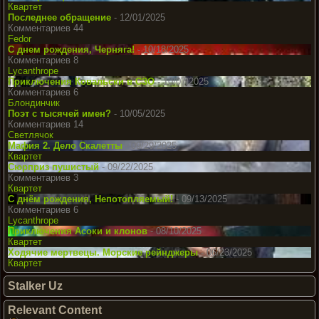
Квартет
Последнее обращение
- 12/01/2025
Комментариев 44
Fedor
С днем рождения, Черняга!
- 10/18/2025
Комментариев 8
Lycanthrope
Приключения Ковальски в СЗО
- 10/07/2025
Комментариев 6
Блондинчик
Поэт с тысячей имен?
- 10/05/2025
Комментариев 14
Светлячок
Мафия 2. Дело Скалетты
- 09/29/2025
Квартет
Сюрприз пушистый
- 09/22/2025
Комментариев 3
Квартет
С днём рождения, Непотопляемый!
- 09/13/2025
Комментариев 6
Lycanthrope
Приключения Асоки и клонов
- 08/10/2025
Квартет
Ходячие мертвецы. Морские рейнджеры
- 06/23/2025
Квартет
Stalker Uz
Relevant Content