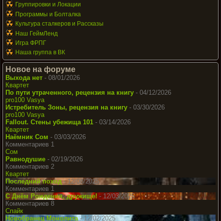
Группировки и Локации
Программы и Болталка
Культура сталкеров и Рассказы
Наш ГеймЛенд
Игра ФРПГ
Наша группа в ВК
Новое на форуме
Выхода нет
- 08/01/2026
Квартет
По пути утраченного, рецензия на книгу
- 04/12/2026
pro100 Vasya
Истребитель Зоны, рецензия на книгу
- 03/30/2026
pro100 Vasya
Fallout. Стены убежища 101
- 03/14/2026
Квартет
Наёмник Сом
- 03/03/2026
Комментариев 1
Сом
Равнодушие
- 02/19/2026
Комментариев 2
Квартет
Последний поход
- 12/08/2025
Комментариев 1
С Днём Рождения, дружище!
- 12/03/2025
Комментариев 8
Спайк
Новобранец Монолита
- 12/02/2025