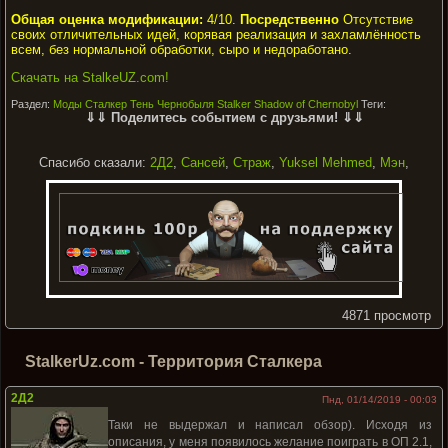
Общая оценка модификации:
4/10.
Посредственно
Отсутствие
своих отличительных идей, корявая реализация и захламлённость
всем, без нормальной обработки, сыро и недоработано.
Скачать на StalkeUZ.com!
Раздел:
Моды Сталкер Тень Чернобыля Stalker Shadow of Chernobyl
Теги:
⇓⇓ Поделитесь событием с друзьями! ⇓⇓
Спасибо сказали:
2Д2
,
Сансей
,
Страж
,
Yuksel Mehmed
,
Мэн
,
4871 просмотр
StalkerUz.com - Территория Сталкера
2Д2
Пнд, 01/14/2019 - 00:03
Таки не выдержал и написал обзор). Исходя из
описания, у меня появилось желание поиграть в ОП 2.1,