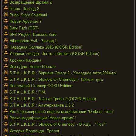
Возвращение Шрама 2
Голос: Эпизод 2
Priboi Story Overhaul
Новый Арсенал 7
Dark Path (ОБТ)
SFZ Project: Episode Zero
Hibernation Evil - Эпизод I
Народная Солянка 2016 (OGSR Edition)
Упавшая звезда. Честь наёмника (OGSR Edition)
Хроники Кайдана
Игра Душ: Новое Начало
S.T.A.L.K.E.R.: Вариант Омега 2 - Холодное лето 2014-го
S.T.A.L.K.E.R.: Shadow Of Chernobyl - Тайный путь
Последний Сталкер OGSR Edition
S.T.A.L.K.E.R.: F.M.
S.T.A.L.K.E.R.: Тайные Тропы 2 (OGSR Edition)
S.T.A.L.K.E.R.: Альтернатива 1.3.2
Релиз расширенной версии модификации "Darkest Time"
Релиз модификации "Новое время"!
S.T.A.L.K.E.R.: Shadow of Chernobyl - В Аду... "Псы"
История Борланда. Пролог