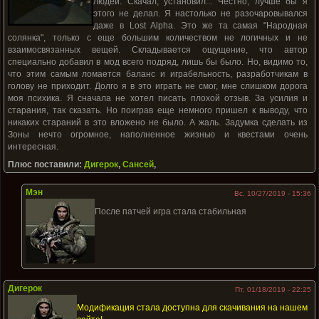
людей. Скачал, установил... Честно, лучше бы я
этого не делал. Я настолько не разочаровывался
даже в Lost Alpha. Это же та самая "Народная
солянка", только с еще большим количеством не логичных и не
взаимосвязанных вещей. Складывается ощущение, что автор
специально добавил в мод всего подряд, лишь бы было. Но, видимо то,
что этим самым ломается баланс и играбельность, разработчикам в
голову не приходит. Долго я в это играть не смог, мне слишком дорога
моя психика. Я сначала не хотел писать плохой отзыв. За усилия и
старания, так сказать. Но поиграв еще немного пришел к выводу, что
никаких стараний в это вложено не было. А жаль. Задумка сделать из
Зоны нечто огромное, наполненное жизнью и квестами очень
интересная.
Плюс поставили:
Дигерок
,
Сансей
,
Мэн
Вс, 10/27/2019 - 15:36
После патчей игра стала стабильная
Дигерок
Пт, 01/18/2019 - 22:25
Модификация стала доступна для скачивания на нашем