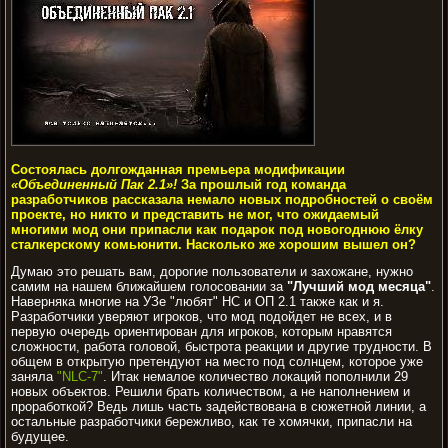
Состоялась долгожданная премьера модификации
«Объединенный Пак 2.1»!
За прошлый год команда
разработчиков рассказала немало новых подробностей о своём
проекте, но никто и представить не мог, что ожидаемый
многими мод они припасли как подарок под новогоднюю ёлку
сталкерскому комьюнити. Насколько же хорошим вышел он?
Думаю это решать вам, дорогие пользователи и захожане, нужно
самим на нашем ближайшем голосовании за
"Лучший мод месяца"
.
Наверняка многие на УЗе "любят" НС и ОП 2.1 также как и я.
Разработчики уверяют игроков, что мод подойдет не всех, и в
первую очередь ориентирован для игроков, которым нравятся
сложности, работа головой, быстрота реакции и другие трудности. В
общем в открытую претендуют на место под солнцем, которое уже
заняла
"NLC-7"
. Итак немалое количество локаций пополнили 29
новых объектов. Решили брать количеством, а не наполнением и
проработкой? Ведь лишь часть задействована в сюжетной линии, а
остальные разработчики бережливо, как те хомячки, припасли на
будущее.