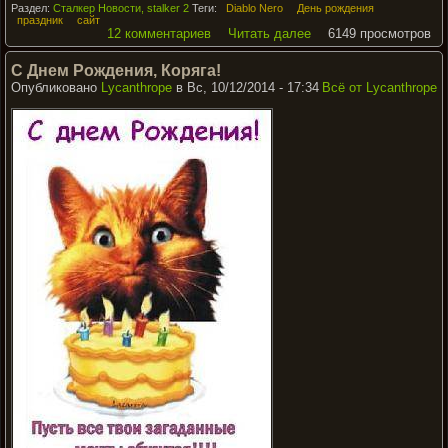
Раздел:
Сталкер Новости, stalker 2
Теги:
Diablo Nero
День рождения
праздник
сайт
12 комментариев
Читать далее
6149 просмотров
С Днем Рождения, Коряга!
Опубликовано
Lycanthrope
в Вс, 10/12/2014 - 17:34
Всё от Lycanthrope