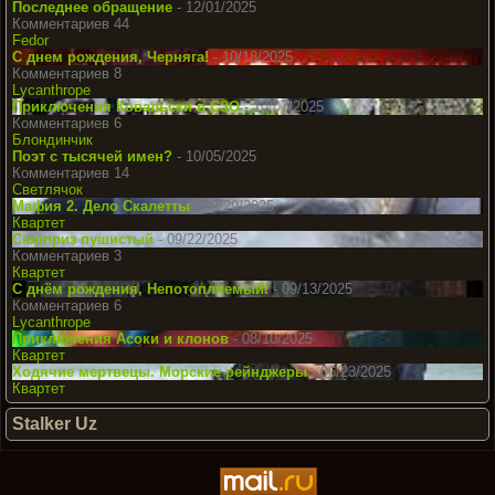
Последнее обращение
- 12/01/2025
Комментариев 44
Fedor
С днем рождения, Черняга!
- 10/18/2025
Комментариев 8
Lycanthrope
Приключения Ковальски в СЗО
- 10/07/2025
Комментариев 6
Блондинчик
Поэт с тысячей имен?
- 10/05/2025
Комментариев 14
Светлячок
Мафия 2. Дело Скалетты
- 09/29/2025
Квартет
Сюрприз пушистый
- 09/22/2025
Комментариев 3
Квартет
С днём рождения, Непотопляемый!
- 09/13/2025
Комментариев 6
Lycanthrope
Приключения Асоки и клонов
- 08/10/2025
Квартет
Ходячие мертвецы. Морские рейнджеры
- 06/23/2025
Квартет
Stalker Uz