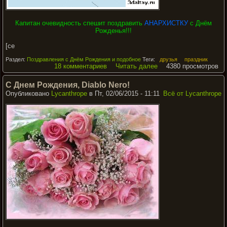
Капитан очевидность спешит поздравить
АНАРХИСТКУ
с Днём
Рожденья!!!
[ce
Раздел:
Поздравления с Днём Рождения и подобное
Теги:
друзья
праздник
18 комментариев
Читать далее
4380 просмотров
С Днем Рождения, Diablo Nero!
Опубликовано
Lycanthrope
в Пт, 02/06/2015 - 11:11
Всё от Lycanthrope