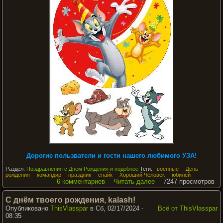
Дорогие пользватели и гости нашего любимого УЗА!
Раздел:
Поздравления с Днём Рождения и подобное
Теги:
военные
День
рождения
командир
праздник
спайк
Хороший Человек
юбилей
6 комментариев
Читать далее
7247 просмотров
С днём твоего рождения, kalash!
Опубликовано
ThisVlasspar
в Сб, 02/17/2024 -
Всё от ThisVlasspar
08:35