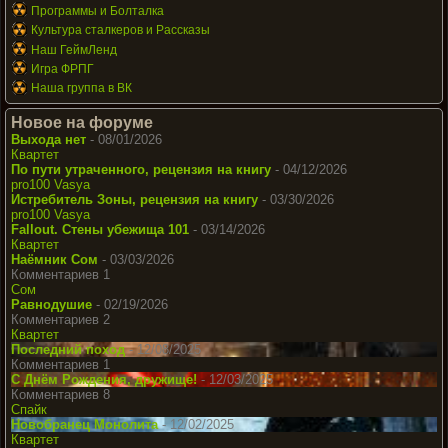
Программы и Болталка
Культура сталкеров и Рассказы
Наш ГеймЛенд
Игра ФРПГ
Наша группа в ВК
Новое на форуме
Выхода нет
- 08/01/2026
Квартет
По пути утраченного, рецензия на книгу
- 04/12/2026
pro100 Vasya
Истребитель Зоны, рецензия на книгу
- 03/30/2026
pro100 Vasya
Fallout. Стены убежища 101
- 03/14/2026
Квартет
Наёмник Сом
- 03/03/2026
Комментариев 1
Сом
Равнодушие
- 02/19/2026
Комментариев 2
Квартет
Последний поход
- 12/08/2025
Комментариев 1
С Днём Рождения, дружище!
- 12/03/2025
Комментариев 8
Спайк
Новобранец Монолита
- 12/02/2025
Квартет