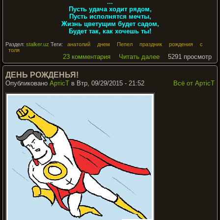
...
Пусть удача ходит рядом,
Пусть исполнятся мечты,
Жизнь цветущим будет садом,
Будет так, как хочешь ты!
Раздел:
stalker.uz
Теги:
анатолий
днем
Пепел
праздник
рождения
с
толя
23 комментария
Читать далее
5291 просмотр
ДЕНЬ РОЖДЕНЬЯ!
Опубликовано
АртiсТ
в Втр, 09/29/2015 - 21:52
Всё от АртiсТ