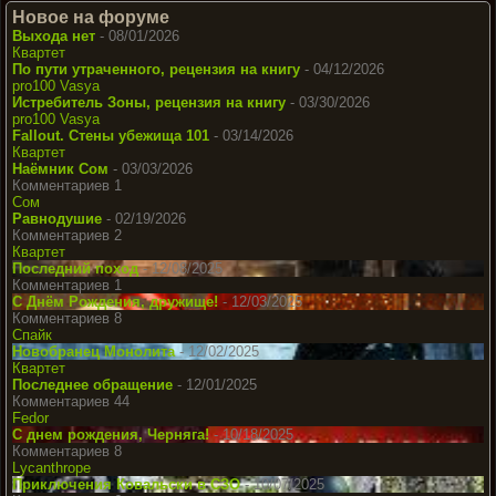
Новое на форуме
Выхода нет
- 08/01/2026
Квартет
По пути утраченного, рецензия на книгу
- 04/12/2026
pro100 Vasya
Истребитель Зоны, рецензия на книгу
- 03/30/2026
pro100 Vasya
Fallout. Стены убежища 101
- 03/14/2026
Квартет
Наёмник Сом
- 03/03/2026
Комментариев 1
Сом
Равнодушие
- 02/19/2026
Комментариев 2
Квартет
Последний поход
- 12/08/2025
Комментариев 1
С Днём Рождения, дружище!
- 12/03/2025
Комментариев 8
Спайк
Новобранец Монолита
- 12/02/2025
Квартет
Последнее обращение
- 12/01/2025
Комментариев 44
Fedor
С днем рождения, Черняга!
- 10/18/2025
Комментариев 8
Lycanthrope
Приключения Ковальски в СЗО
- 10/07/2025