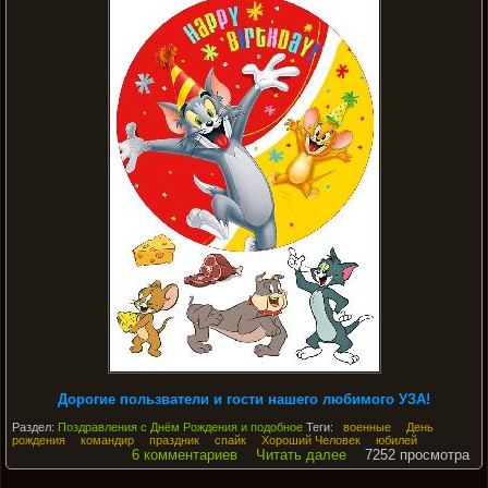
Дорогие пользватели и гости нашего любимого УЗА!
Раздел:
Поздравления с Днём Рождения и подобное
Теги:
военные
День
рождения
командир
праздник
спайк
Хороший Человек
юбилей
6 комментариев
Читать далее
7252 просмотра