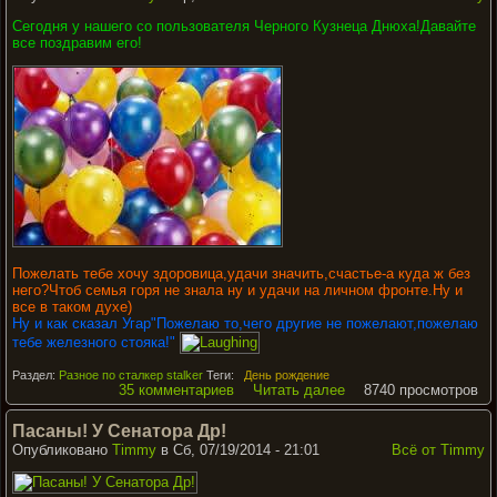
Сегодня у нашего со пользователя Черного Кузнеца Днюха!Давайте
все поздравим его!
Пожелать тебе хочу здоровица,удачи значить,счастье-а куда ж без
него?Чтоб семья горя не знала ну и удачи на личном фронте.Ну и
все в таком духе)
Ну и как сказал Угар"Пожелаю то,чего другие не пожелают,пожелаю
тебе железного стояка!"
Раздел:
Разное по сталкер stalker
Теги:
День рождение
35 комментариев
Читать далее
8740 просмотров
Пасаны! У Сенатора Др!
Опубликовано
Timmy
в Сб, 07/19/2014 - 21:01
Всё от Timmy