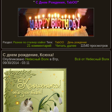
"
С Днем Рождения, TabOO
"
Раздел:
Разное по сталкер stalker
Теги:
TabOO
День рождение
21 комментарий
Читать далее
11540 просмотров
С днем рождение, Ксюха!
Опубликовано
Небесный Волк
в Втр,
Всё от Небесный Волк
09/30/2014 - 03:11