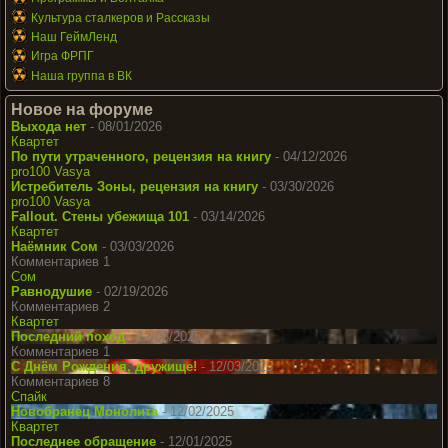
Культура сталкеров и Рассказы
Наш ГеймЛенд
Игра ФРПГ
Наша группа в ВК
Новое на форуме
Выхода нет
- 08/01/2026
Квартет
По пути утраченного, рецензия на книгу
- 04/12/2026
pro100 Vasya
Истребитель Зоны, рецензия на книгу
- 03/30/2026
pro100 Vasya
Fallout. Стены убежища 101
- 03/14/2026
Квартет
Наёмник Сом
- 03/03/2026
Комментариев 1
Сом
Равнодушие
- 02/19/2026
Комментариев 2
Квартет
Последний поход
- 12/08/2025
Комментариев 1
С Днём Рождения, дружище!
- 12/03/2025
Комментариев 8
Спайк
Новобранец Монолита
- 12/02/2025
Квартет
Последнее обращение
- 12/01/2025