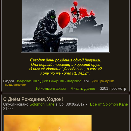
Сегодня день рождения одной девушки.
Она верный товарищ и хороший друг.
И имя её Наташа! Догадались, о ком я?
Конечно же - это REWIZZY!
Раздел:
Поздравления с Днём Рождения и подобное
Теги:
День рождение
поздравление
10 комментариев
Читать далее
3201 просмотр
С Днём Рождения, Ходок!
Опубликовано
Solomon Kane
в Ср, 08/30/2017 -
Всё от Solomon Kane
21:09