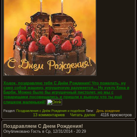
Ходок, поздравляю тебя С Днём Рождения! Что пожелать, ну
само собой машину, игрушечную разумеется... Ну куклу Кена и
Барби. Можно было бы игрушечный пистолет, но мы с
товарищами посовещались и пришли к выводу что ты ещё
слишком маленький!
Раздел:
Поздравления с Днём Рождения и подобное
Теги:
День рождение
13 комментариев
Читать далее
4116 просмотров
Поздравляем С Днем Рождения!
Опубликовано Гость в Ср, 12/31/2014 - 20:29