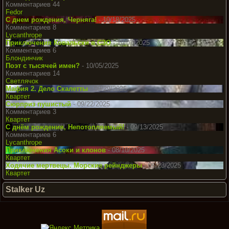
Комментариев 44
Fedor
С днем рождения, Черняга!
- 10/18/2025
Комментариев 8
Lycanthrope
Приключения Ковальски в СЗО
- 10/07/2025
Комментариев 6
Блондинчик
Поэт с тысячей имен?
- 10/05/2025
Комментариев 14
Светлячок
Мафия 2. Дело Скалетты
- 09/29/2025
Квартет
Сюрприз пушистый
- 09/22/2025
Комментариев 3
Квартет
С днём рождения, Непотопляемый!
- 09/13/2025
Комментариев 6
Lycanthrope
Приключения Асоки и клонов
- 08/10/2025
Квартет
Ходячие мертвецы. Морские рейнджеры
- 06/23/2025
Квартет
Stalker Uz