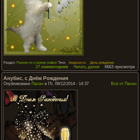
Раздел:
Разное по сталкер stalker
Теги:
Анархиста
День рождение
27 комментариев
Читать далее
6663 просмотра
Анубис, с Днём Рождения
Опубликовано
Палач
в Пт, 09/12/2014 - 14:37
Всё от Палач