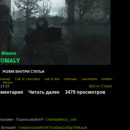
РОЛИК ВНУТРИ СТАТЬИ
nomaly
Call of chernobyl
call of duti
cinematic
machinima
modern
Фильм
 14:33
Всё от Страж
мментария
Читать далее
3479 просмотров
rUz.com - Территория Сталкера
еграмме - Подписывайся!!! -
t.me/stalkeruz_com
 Велкам!!! -
t.me/joinchat/AhAXYUa0wa1dXbp760kauA