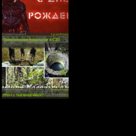
Комментариев 8
Lycanthrope
Приключения Ковальски в СЗО
-
10/07/2025
Комментариев 6
Блондинчик
Поэт с тысячей имен?
- 10/05/2025