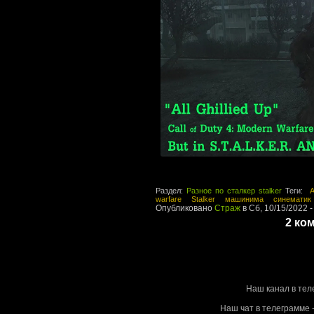
Раздел:
Разное по сталкер stalker
Теги:
A
warfare
Stalker
машинима
синематик
Опубликовано
Страж
в Сб, 10/15/2022 -
2 ко
Stalke
Наш канал в тел
Наш чат в телеграмме -