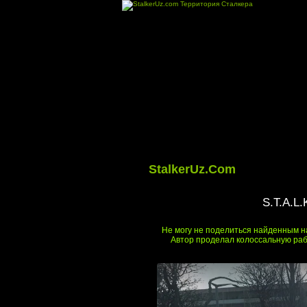
StalkerUz.Com
S.T.A.L.
Не могу не поделиться найденным на
Автор проделал колоссальную раб