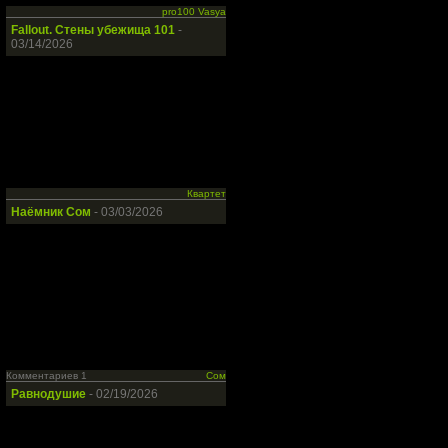
pro100 Vasya
Fallout. Стены убежища 101
-
03/14/2026
Квартет
Наёмник Сом
- 03/03/2026
Комментариев 1
Сом
Равнодушие
- 02/19/2026