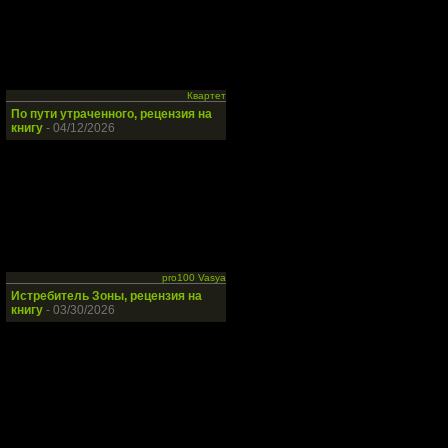
Квартет
По пути утраченного, рецензия на
книгу
- 04/12/2026
pro100 Vasya
Истребитель Зоны, рецензия на
книгу
- 03/30/2026