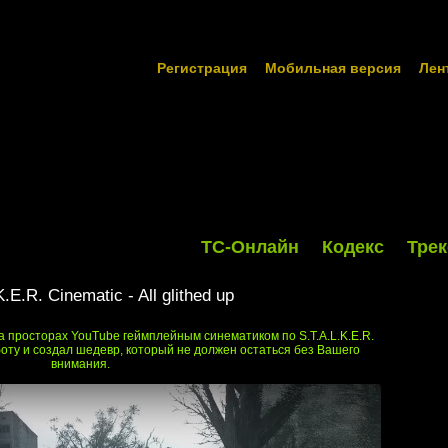
Регистрация
Мобильная версия
Лен
ТС-Онлайн
Кодекс
Трек
K.E.R. Cinematic - All glithed up
 просторах YouTube геймплейным синематиком по S.T.A.L.K.E.R.
оту и создал шедевр, который не должен остаться без Вашего
внимания.