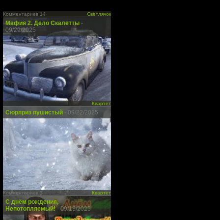
Комментариев 14
Светлячок
Мафия 2. Дело Скалетты
-
09/29/2025
Квартет
Сюрприз пушистый
- 09/22/2025
Комментариев 3
Квартет
С днём рождения,
Непотопляемый!
- 09/13/2025