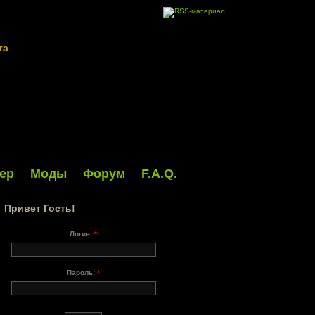
та
ер
Моды
Форум
F.A.Q.
Привет Гость!
Логин:
*
Пароль:
*