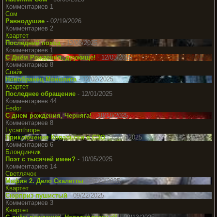
Комментариев 1
Сом
Равнодушие
- 02/19/2026
Комментариев 2
Квартет
Последний поход
- 12/08/2025
Комментариев 1
С Днём Рождения, дружище!
- 12/03/2025
Комментариев 8
Спайк
Новобранец Монолита
- 12/02/2025
Квартет
Последнее обращение
- 12/01/2025
Комментариев 44
Fedor
С днем рождения, Черняга!
- 10/18/2025
Комментариев 8
Lycanthrope
Приключения Ковальски в СЗО
- 10/07/2025
Комментариев 6
Блондинчик
Поэт с тысячей имен?
- 10/05/2025
Комментариев 14
Светлячок
Мафия 2. Дело Скалетты
- 09/29/2025
Квартет
Сюрприз пушистый
- 09/22/2025
Комментариев 3
Квартет