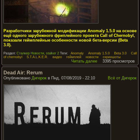
Разработчики зарубежной модификации Anomaly 1.5.0 на основе
ещё одного зарубежного фриплейного проекта Call of Chernobyl,
показали геймплейные особенности новой бета-версии (Beta
3.0).
Раздел:
Сталкер Новости, stalker 2
Теги:
Anomaly
Anomaly 1.5.0
Beta 3.0
Call
of chernobyl
S.T.A.L.K.E.R.
видео
геймплей
новости
скриншоты
Читать далее
3395 просмотров
Dead Air: Rerum
Опубликовано
Дигерок
в Пнд, 07/08/2019 - 22:10
Всё от Дигерок