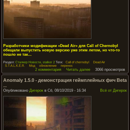
Разработчики модификации «Dead Air» для Call of Chernobyl
обещали выпустить новую версию уже этим летом, но что-то
пошло не так...
Раздел:
Сталкер Новости, stalker 2
Теги:
Call of chernobyl
Dead Air
S.T.A.L.K.E.R.
Мод
обновление
перенос
2 комментария
Читать далее
3066 просмотров
Anomaly 1.5.0 - демонстрация геймплейных фич Beta
...
Опубликовано
Дигерок
в Сб, 08/10/2019 - 16:34
Всё от Дигерок