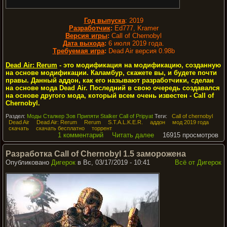
Год выпуска
: 2019
Разработчик
:
Ed777, Kramer
Версия игры
:
Call of Chernobyl
Дата выхода
:
6 июля 2019 года.
Требуемая игра
:
Dead Air версия 0.98b
Dead Air: Rerum
- это модификация на модификацию, созданную
на основе модификации. Каламбур, скажете вы, и будете почти
правы. Данный аддон, как его называют разработчики, сделан
на основе мода Dead Air. Последний в свою очередь создавался
на основе другого мода, который всем очень известен - Call of
Chernobyl.
Раздел:
Моды Сталкер Зов Припяти Stalker Call of Pripyat
Теги:
Call of chernobyl
Dead Air
Dead Air: Rerum
Rerum
S.T.A.L.K.E.R.
аддон
мод 2019 года
скачать
скачать бесплатно
торрент
1 комментарий
Читать далее
16915 просмотров
Разработка Call of Chernobyl 1.5 заморожена
Опубликовано
Дигерок
в Вс, 03/17/2019 - 10:41
Всё от Дигерок