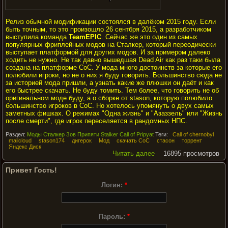
Релиз обычной модификации состоялся в далёком 2015 году. Если
быть точным, то это произошло 26 сентбря 2015, а разработчиком
выступила команда
TeamEPIC
. Сейчас же это один из самых
популярных фриплейных модов на Сталкер, который переодически
выступает платформой для других модов. И за примером далеко
ходить не нужно. Не так давно вышедшая Dead Air как раз таки была
создана на платформе CoC. У мода много достоинств за которые его
полюбили игроки, но не о них я буду говорить. Большинство сюда не
за историей мода пришли, а узнать какие же плюшки он даёт и как
его быстрее скачать. Не буду томить. Тем более, что говорить не об
оригинальном моде буду, а о сборке от stason, которую полюбило
большинство игроков в CoC. Но хотелось упомянуть о двух самых
заметных фишках. О режимах "Одна жизнь" и "Азаззель" или "Жизнь
после смерти", где игрок переселяется в рандомных НПС.
Раздел:
Моды Сталкер Зов Припяти Stalker Call of Pripyat
Теги:
Call of chernobyl
mailcloud
stason174
дигерок
Мод
скачать CoC
стасон
торрент
Яндекс Диск
Читать далее
16895 просмотров
Привет Гость!
Логин:
*
Пароль:
*