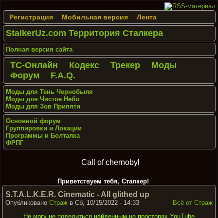
Регистрация
Мобильная версия
Лента
StalkerUz.com Территория Сталкера
Полная версия сайта
ТС-Онлайн
Кодекс
Трекер
Моды
Форум
F.A.Q.
Моды для Тень Чернобыля
Моды для Чистое Небо
Моды для Зов Припяти
Основной форум
Группировки и Локации
Программы и Болталка
ФРПГ
Call of chernobyl
Приветствуем тебя, Сталкер!
S.T.A.L.K.E.R. Cinematic - All glithed up
Опубликовано
Страж
в Сб, 10/15/2022 - 14:33
Всё от Страж
Не могу не поделиться найденным на просторах YouTube