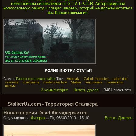
геймплейным синематиком по S.T.A.L.K.E.R. Автор проделал
колоссальную работу и создал шедевр, который не должен остаться
без Вашего внимания.
РОЛИК ВНУТРИ СТАТЬИ
Раздел:
Разное по сталкер stalker
Теги:
Anomaly
Call of chernobyl
call of duti
cinematic
machinima
modern warfare
Stalker
машинима
синематик
Фильм
2 комментария
Читать далее
3481 просмотр
StalkerUz.com - Территория Сталкера
Новая версия Dead Air задержится
Опубликовано
Дигерок
в Пт, 08/30/2019 - 15:10
Всё от Дигерок