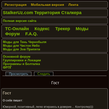
Регистрация
Мобильная версия
Лента
StalkerUz.com Территория Сталкера
Полная версия сайта
ТС-Онлайн
Кодекс
Трекер
Моды
Форум
F.A.Q.
Моды для Тень Чернобыля
Моды для Чистое Небо
Моды для Зов Припяти
Основной форум
Группировки и Локации
Программы и Болталка
ФРПГ
Просмотреть
Следить
Гост
Гост
О себе пишет
:
Юморной, позитивный, легко втираюсь в доверие.... Контролер)))