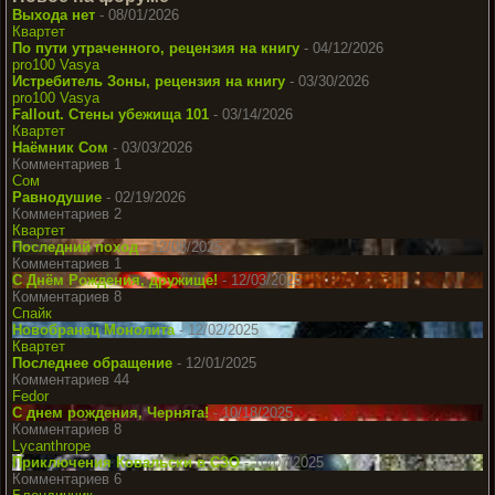
Выхода нет
- 08/01/2026
Квартет
По пути утраченного, рецензия на книгу
- 04/12/2026
pro100 Vasya
Истребитель Зоны, рецензия на книгу
- 03/30/2026
pro100 Vasya
Fallout. Стены убежища 101
- 03/14/2026
Квартет
Наёмник Сом
- 03/03/2026
Комментариев 1
Сом
Равнодушие
- 02/19/2026
Комментариев 2
Квартет
Последний поход
- 12/08/2025
Комментариев 1
С Днём Рождения, дружище!
- 12/03/2025
Комментариев 8
Спайк
Новобранец Монолита
- 12/02/2025
Квартет
Последнее обращение
- 12/01/2025
Комментариев 44
Fedor
С днем рождения, Черняга!
- 10/18/2025
Комментариев 8
Lycanthrope
Приключения Ковальски в СЗО
- 10/07/2025
Комментариев 6