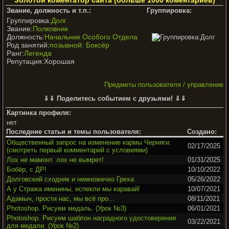
Звание, должность и т.п.:
Группировка:
Группировка:
Долг
Звание:
Полковник
Должность:
Начальник Особого Отдела
Род занятий:
позывной: Боксёр
Ранг:
Легенда
Репутация:Хорошая
Предметы пользователя / управление
⇓⇓ Поделитесь событием с друзьями! ⇓⇓
Картинка профиля:
нет
Последние статьи и темы пользователя:
Создано:
Общественный запрос на изменение кармы Черняги.
02/17/2025
(смотреть первый комментарий с условиями)
Лох не мамонт. лох не вымрет!
01/31/2025
Бобёр, с ДР!
10/10/2022
Долговский сходняк и немножечко Греха
05/26/2022
А у Стража именины, испекли мы каравай!
10/07/2021
Адамыч, прости нас, мы всё про...
08/11/2021
Photoshop. Рисуем медаль. (Урок №3)
06/01/2021
Photoshop. Рисуем шаблон наградного удостоверения
03/22/2021
для медали. (Урок №2)