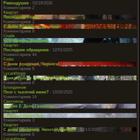
Равнодушие
- 02/19/2026
Комментариев 2
Квартет
Последний поход
- 12/08/2025
Комментариев 1
С Днём Рождения, дружище!
- 12/03/2025
Комментариев 8
Спайк
Новобранец Монолита
- 12/02/2025
Квартет
Последнее обращение
- 12/01/2025
Комментариев 44
Fedor
С днем рождения, Черняга!
- 10/18/2025
Комментариев 8
Lycanthrope
Приключения Ковальски в СЗО
- 10/07/2025
Комментариев 6
Блондинчик
Поэт с тысячей имен?
- 10/05/2025
Комментариев 14
Светлячок
Мафия 2. Дело Скалетты
- 09/29/2025
Квартет
Сюрприз пушистый
- 09/22/2025
Комментариев 3
Квартет
С днём рождения, Непотопляемый!
- 09/13/2025
Комментариев 6
Lycanthrope