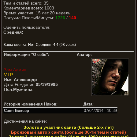
Тем и статей всего: 35
Коментариев всего: 1603
Время участия: 15 лет 20 недель
Получил Плюсы/Минусы:
1726
/
140
Оценить пользователя:
Средняя:
Ваша оценка:
Нет
Средняя:
4.4
(
98
votes)
Информация "О себе":
Аватар:
Зам.Админ
V.I.P
Имя:
Александр
Дата Рождения:
05/19/1995
Пол:
Мужчина
История изменения Ников:
Дата:
Саня Боксёр
07/04/2014 - 10:39
Достижения на сайте:
Золотой участник сайта (больше 2-х лет)
Бронзовый автор сайта (больше 30-ти тем и статей)
Золотой коментатор сайта (больше 1000 коментариев)