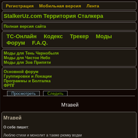
Регистрация
Мобильная версия
Лента
StalkerUz.com Территория Сталкера
Полная версия сайта
ТС-Онлайн
Кодекс
Трекер
Моды
Форум
F.A.Q.
Моды для Тень Чернобыля
Моды для Чистое Небо
Моды для Зов Припяти
Основной форум
Группировки и Локации
Программы и Болталка
ФРПГ
Просмотреть
Следить
Мтавей
Мтавей
О себе пишет
:
Люблю стихи и монолит а также рюмку водки