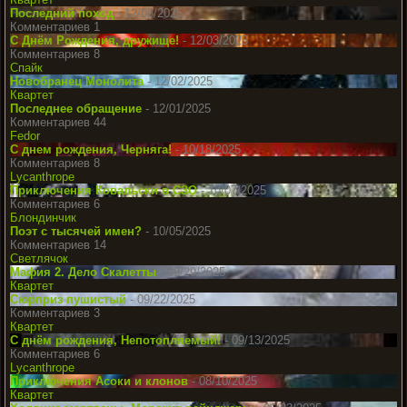
Последний поход
- 12/08/2025
Комментариев 1
С Днём Рождения, дружище!
- 12/03/2025
Комментариев 8
Спайк
Новобранец Монолита
- 12/02/2025
Квартет
Последнее обращение
- 12/01/2025
Комментариев 44
Fedor
С днем рождения, Черняга!
- 10/18/2025
Комментариев 8
Lycanthrope
Приключения Ковальски в СЗО
- 10/07/2025
Комментариев 6
Блондинчик
Поэт с тысячей имен?
- 10/05/2025
Комментариев 14
Светлячок
Мафия 2. Дело Скалетты
- 09/29/2025
Квартет
Сюрприз пушистый
- 09/22/2025
Комментариев 3
Квартет
С днём рождения, Непотопляемый!
- 09/13/2025
Комментариев 6
Lycanthrope
Приключения Асоки и клонов
- 08/10/2025
Квартет