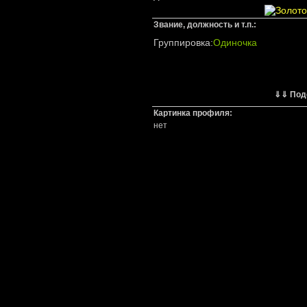
Звание, должность и т.п.:
Группировка:
Одиночка
⇓⇓ Под
Картинка профиля:
нет