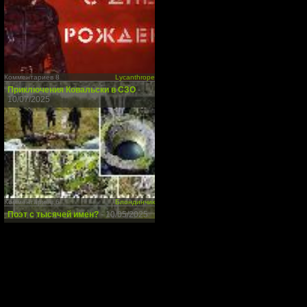
Комментариев 8
Lycanthrope
Приключения Ковальски в СЗО
-
10/07/2025
Комментариев 6
Блондинчик
Поэт с тысячей имен?
- 10/05/2025