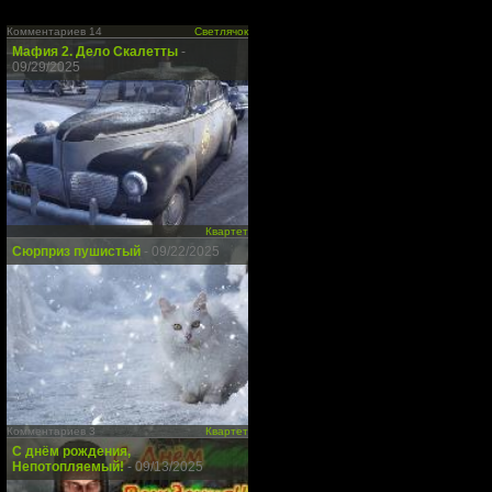
Комментариев 14
Светлячок
Мафия 2. Дело Скалетты
-
09/29/2025
Квартет
Сюрприз пушистый
- 09/22/2025
Комментариев 3
Квартет
С днём рождения,
Непотопляемый!
- 09/13/2025