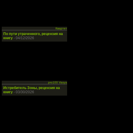
Квартет
По пути утраченного, рецензия на
книгу
- 04/12/2026
pro100 Vasya
Истребитель Зоны, рецензия на
книгу
- 03/30/2026