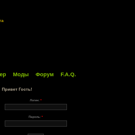
та
ер
Моды
Форум
F.A.Q.
Привет Гость!
Логин:
*
Пароль:
*