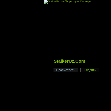
StalkerUz.Com
Просмотреть
Следить