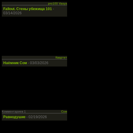
pro100 Vasya
Fallout. Стены убежища 101
-
03/14/2026
Квартет
Наёмник Сом
- 03/03/2026
Комментариев 1
Сом
Равнодушие
- 02/19/2026