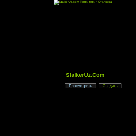
StalkerUz.Com
Просмотреть
Следить