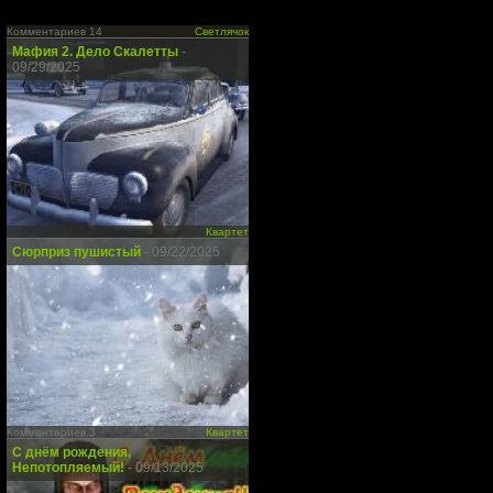
Комментариев 14
Светлячок
Мафия 2. Дело Скалетты
-
09/29/2025
Квартет
Сюрприз пушистый
- 09/22/2025
Комментариев 3
Квартет
С днём рождения,
Непотопляемый!
- 09/13/2025