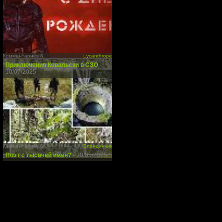
Комментариев 8
Lycanthrope
Приключения Ковальски в СЗО
-
10/07/2025
Комментариев 6
Блондинчик
Поэт с тысячей имен?
- 10/05/2025