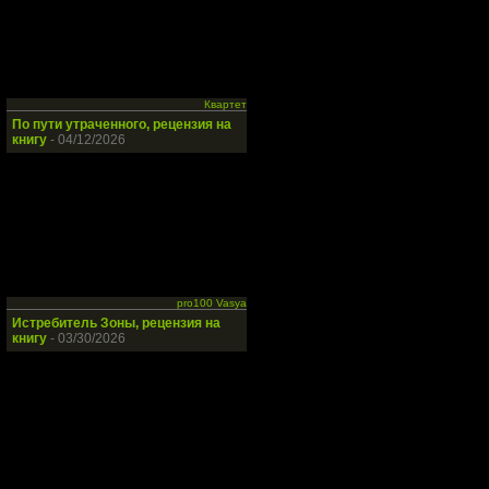
Квартет
По пути утраченного, рецензия на
книгу
- 04/12/2026
pro100 Vasya
Истребитель Зоны, рецензия на
книгу
- 03/30/2026