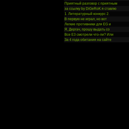
Приятный разговор с приятным
за ссылку by DiGeRoK я ставлю
1. Литературный конкурс 2.
В первую не играл, но вот
Легкие противники для EG и
Я, Дергач, прошу выдать со
Все Е3 смотрели что-ли? Или
За 4 года обитания на сайте