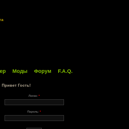
та
ер
Моды
Форум
F.A.Q.
Привет Гость!
Логин:
*
Пароль:
*