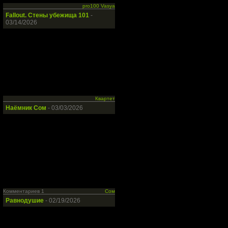
pro100 Vasya
Fallout. Стены убежища 101
-
03/14/2026
Квартет
Наёмник Сом
- 03/03/2026
Комментариев 1
Сом
Равнодушие
- 02/19/2026