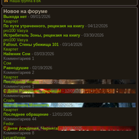
Наша группа в ВК
Новое на форуме
Выхода нет
- 08/01/2026
Квартет
По пути утраченного, рецензия на книгу
- 04/12/2026
pro100 Vasya
Истребитель Зоны, рецензия на книгу
- 03/30/2026
pro100 Vasya
Fallout. Стены убежища 101
- 03/14/2026
Квартет
Наёмник Сом
- 03/03/2026
Комментариев 1
Сом
Равнодушие
- 02/19/2026
Комментариев 2
Квартет
Последний поход
- 12/08/2025
Комментариев 1
С Днём Рождения, дружище!
- 12/03/2025
Комментариев 8
Спайк
Новобранец Монолита
- 12/02/2025
Квартет
Последнее обращение
- 12/01/2025
Комментариев 44
Fedor
С днем рождения, Черняга!
- 10/18/2025
Комментариев 8
Lycanthrope