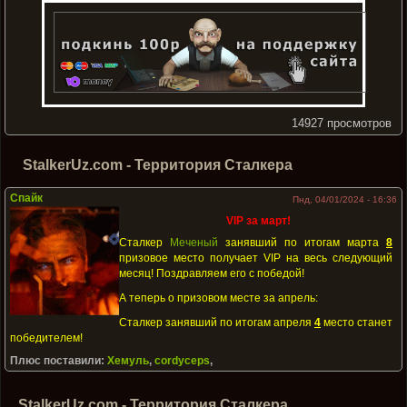
14927 просмотров
StalkerUz.com - Территория Сталкера
Спайк
Пнд, 04/01/2024 - 16:36
VIP за март!
Сталкер
Меченый
занявший по итогам марта
8
призовое место получает VIP на весь следующий
месяц! Поздравляем его с победой!
А теперь о призовом месте за апрель:
Сталкер занявший по итогам апреля
4
место станет
победителем!
Плюс поставили:
Хемуль
,
cordyceps
,
StalkerUz.com - Территория Сталкера