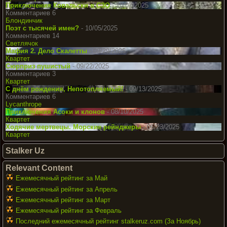
Приключения Ковальски в СЗО
- 10/07/2025
Комментариев 6
Блондинчик
Поэт с тысячей имен?
- 10/05/2025
Комментариев 14
Светлячок
Мафия 2. Дело Скалетты
- 09/29/2025
Квартет
Сюрприз пушистый
- 09/22/2025
Комментариев 3
Квартет
С днём рождения, Непотопляемый!
- 09/13/2025
Комментариев 6
Lycanthrope
Приключения Асоки и клонов
- 08/10/2025
Квартет
Ходячие мертвецы. Морские рейнджеры
- 06/23/2025
Квартет
Stalker Uz
Relevant Content
Ежемесячный рейтинг за Май
Ежемесячный рейтинг за Апрель
Ежемесячный рейтинг за Март
Ежемесячный рейтинг за Февраль
Последний ежемесячный рейтинг stalkeruz.com (За Ноябрь)