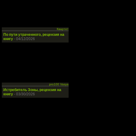
Квартет
По пути утраченного, рецензия на
книгу
- 04/12/2026
pro100 Vasya
Истребитель Зоны, рецензия на
книгу
- 03/30/2026