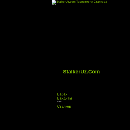
StalkerUz.Com
Бабах
Бандиты
***
Сталкер