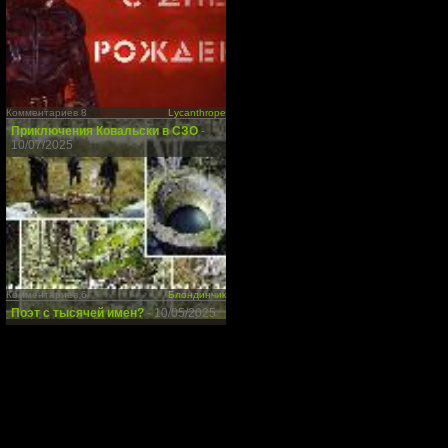
Комментариев 8
Lycanthrope
Приключения Ковальски в СЗО
-
10/07/2025
Комментариев 6
Блондинчик
Поэт с тысячей имен?
- 10/05/2025