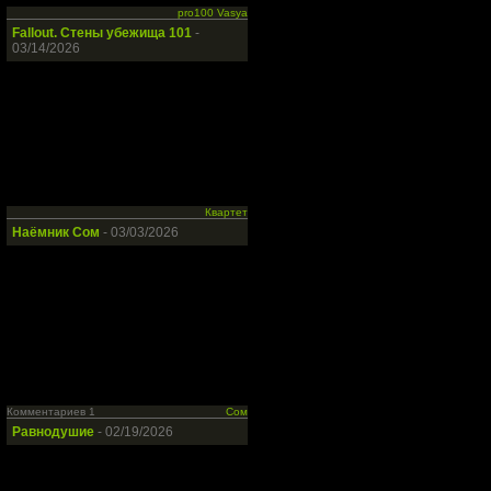
pro100 Vasya
Fallout. Стены убежища 101
-
03/14/2026
Квартет
Наёмник Сом
- 03/03/2026
Комментариев 1
Сом
Равнодушие
- 02/19/2026