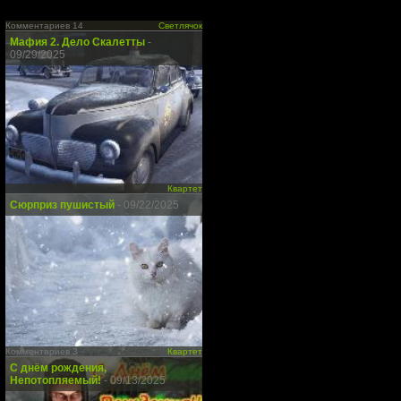
Комментариев 14
Светлячок
Мафия 2. Дело Скалетты
-
09/29/2025
Квартет
Сюрприз пушистый
- 09/22/2025
Комментариев 3
Квартет
С днём рождения,
Непотопляемый!
- 09/13/2025