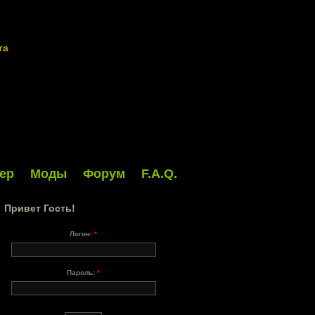
та
ер
Моды
Форум
F.A.Q.
Привет Гость!
Логин:
*
Пароль:
*