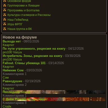
Основной форум
Группировки и Локации
Программы и Болталка
Культура сталкеров и Рассказы
Наш ГеймЛенд
Игра ФРПГ
Наша группа в ВК
Новое на форуме
Выхода нет
- 08/01/2026
Квартет
По пути утраченного, рецензия на книгу
- 04/12/2026
pro100 Vasya
Истребитель Зоны, рецензия на книгу
- 03/30/2026
pro100 Vasya
Fallout. Стены убежища 101
- 03/14/2026
Квартет
Наёмник Сом
- 03/03/2026
Комментариев 1
Сом
Равнодушие
- 02/19/2026
Комментариев 2
Квартет
Последний поход
- 12/08/2025
Комментариев 1
С Днём Рождения, дружище!
- 12/03/2025
Комментариев 8
Спайк