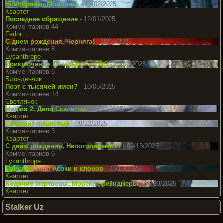
Новобранец Монолита
- 12/02/2025
Квартет
Последнее обращение
- 12/01/2025
Комментариев 44
Fedor
С днем рождения, Черняга!
- 10/18/2025
Комментариев 8
Lycanthrope
Приключения Ковальски в СЗО
- 10/07/2025
Комментариев 6
Блондинчик
Поэт с тысячей имен?
- 10/05/2025
Комментариев 14
Светлячок
Мафия 2. Дело Скалетты
- 09/29/2025
Квартет
Сюрприз пушистый
- 09/22/2025
Комментариев 3
Квартет
С днём рождения, Непотопляемый!
- 09/13/2025
Комментариев 6
Lycanthrope
Приключения Асоки и клонов
- 08/10/2025
Квартет
Ходячие мертвецы. Морские рейнджеры
- 06/23/2025
Квартет
Stalker Uz