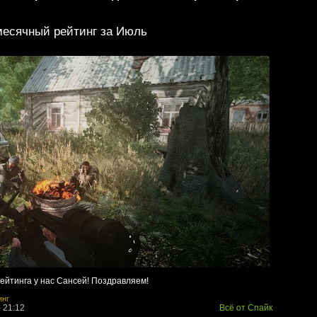
есячный рейтинг за Июль
рейтинга у нас Сансей! Поздравляем!
инг
- 21:12
Всё от Спайк