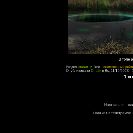
В топе 
Раздел:
stalker.uz
Теги:
ежемесячный рейт
Опубликовано
Спайк
в Вс, 11/19/2023 - 
1 к
Stalke
Наш канал в тел
Наш чат в телеграмме -