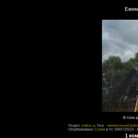
Ежем
В топе 
Раздел:
stalker.uz
Теги:
ежемесячный рейт
Опубликовано
Спайк
в Чт, 09/07/2023 - 
1 ко