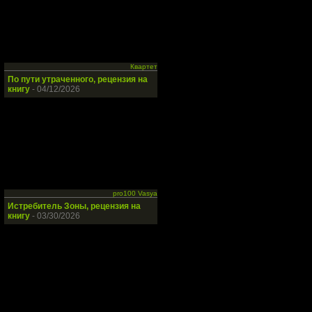
Квартет
По пути утраченного, рецензия на
книгу
- 04/12/2026
pro100 Vasya
Истребитель Зоны, рецензия на
книгу
- 03/30/2026