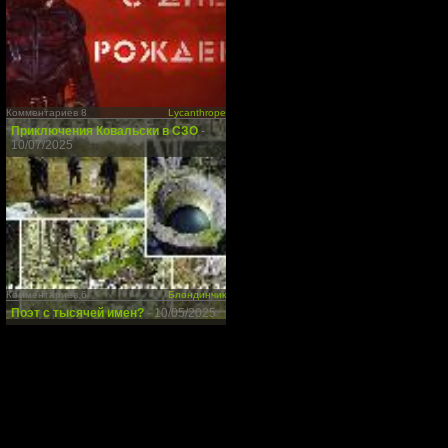
Комментариев 8
Lycanthrope
Приключения Ковальски в СЗО
-
10/07/2025
Комментариев 6
Блондинчик
Поэт с тысячей имен?
- 10/05/2025