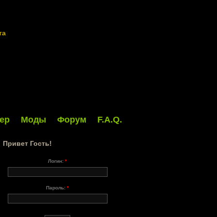
та
ер
Моды
Форум
F.A.Q.
Привет Гость!
Логин:
*
Пароль:
*