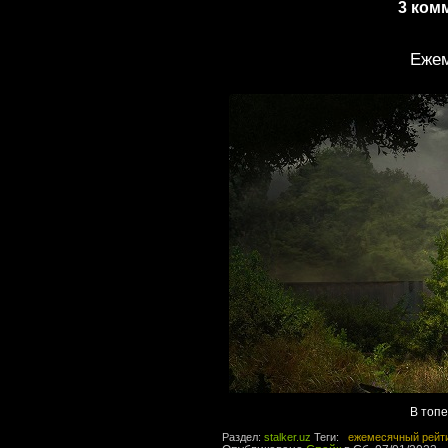
3 ком
Ежем
В топе
Раздел:
stalker.uz
Теги:
ежемесячный рейт