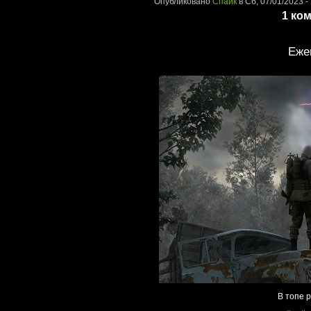
Опубликовано
Спайк
в Сб, 07/01/2023 -
1 ко
Еже
В топе 