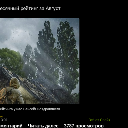
есячный рейтинг за Август
рейтинга у нас Сансей! Поздравляем!
инг
13:01
Всё от Спайк
мментарий
Читать далее
3787 просмотров