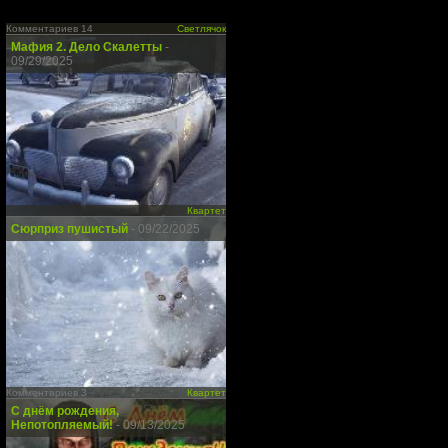
Комментариев 14
Светлячок
Мафия 2. Дело Скалетты
-
09/29/2025
Квартет
Сюрприз пушистый
- 09/22/2025
Комментариев 3
Квартет
С днём рождения,
Непотопляемый!
- 09/13/2025