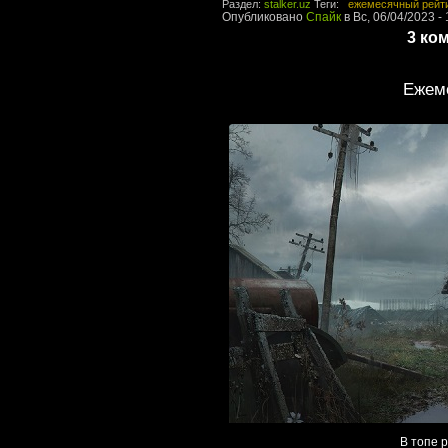
Раздел:
stalker.uz
Теги:
ежемесячный рейт
Опубликовано
Спайк
в Вс, 06/04/2023 - 
3 ко
Ежеме
В топе 