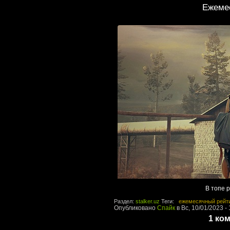
Ежемес
В топе 
Раздел:
stalker.uz
Теги:
ежемесячный рейт
Опубликовано
Спайк
в Вс, 10/01/2023 - 
1 ко