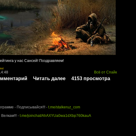
рейтинга у нас Сансей! Поздравляем!
инг
14:48
Всё от Спайк
омментарий
Читать далее
4153 просмотра
rUz.com - Территория Сталкера
еграмме - Подписывайся!!! -
t.me/stalkeruz_com
 Велкам!!! -
t.me/joinchat/AhAXYUa0wa1dXbp760kauA