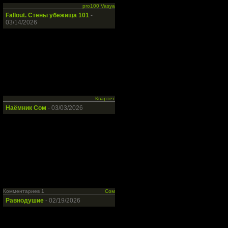
pro100 Vasya
Fallout. Стены убежища 101
-
03/14/2026
Квартет
Наёмник Сом
- 03/03/2026
Комментариев 1
Сом
Равнодушие
- 02/19/2026