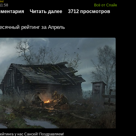
инг
11:58
Всё от Спайк
мментария
Читать далее
3712 просмотров
сячный рейтинг за Апрель
рейтинга у нас Сансей! Поздравляем!