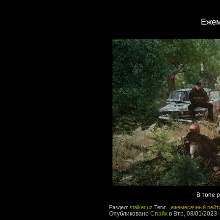
Ежем
В топе 
Раздел:
stalker.uz
Теги:
ежемесячный рейт
Опубликовано
Спайк
в Втр, 08/01/2023 