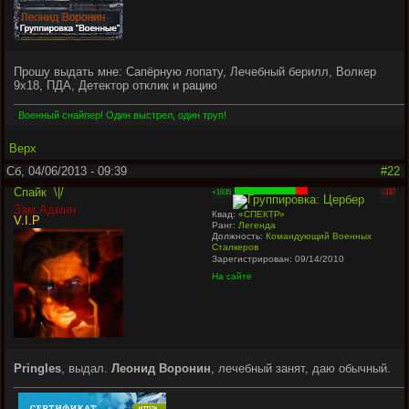
Прошу выдать мне: Сапёрную лопату, Лечебный берилл, Волкер
9х18, ПДА, Детектор отклик и рацию
Военный снайпер! Один выстрел, один труп!
Верх
Сб, 04/06/2013 - 09:39
#22
Спайк
\|/
+1635
-337
Зам.Админ
Квад:
«СПЕКТР»
V.I.P
Ранг:
Легенда
Должность:
Командующий Военных
Сталкеров
Зарегистрирован: 09/14/2010
На сайте
Pringles
, выдал.
Леонид Воронин
, лечебный занят, даю обычный.