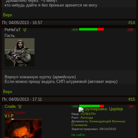
"
Добавлено через: ~5 минут
"
кто нибудь дайте я без броньки аренится не могу
Верх
Пт, 04/05/2013 - 16:57
#14
РеНеГаТ
\|/
+6210
-2361
Гость
Вернул кожанную куртку (армейскую)
Если можно прошу выдать СИП штурмовой (автомат верну)
Верх
Пт, 04/05/2013 - 17:11
#15
Спайк
\|/
+1635
-337
Зам.Админ
Квад:
«СПЕКТР»
V.I.P
Ранг:
Легенда
Должность:
Командующий Военных
Сталкеров
Зарегистрирован: 09/14/2010
На сайте