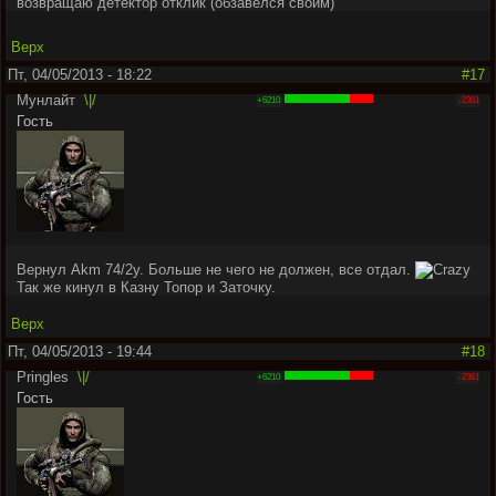
возвращаю детектор отклик (обзавелся своим)
Верх
Пт, 04/05/2013 - 18:22
#17
Мунлайт
\|/
+6210
-2361
Гость
Вернул Akm 74/2y. Больше не чего не должен, все отдал.
Так же кинул в Казну Топор и Заточку.
Верх
Пт, 04/05/2013 - 19:44
#18
Pringles
\|/
+6210
-2361
Гость