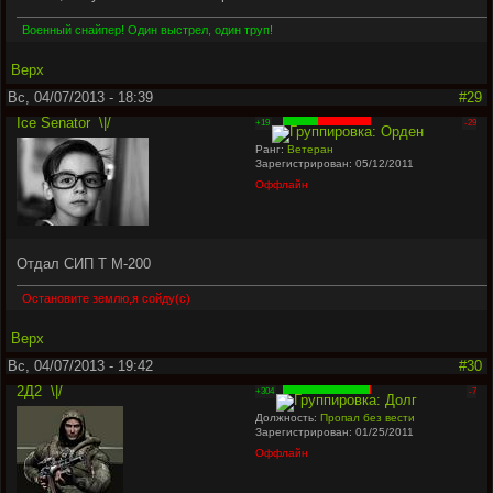
Военный снайпер! Один выстрел, один труп!
Верх
Вс, 04/07/2013 - 18:39
#29
Ice Senator
\|/
+19
-29
Ранг:
Ветеран
Зарегистрирован: 05/12/2011
Оффлайн
Отдал СИП Т М-200
Остановите землю,я сойду(с)
Верх
Вс, 04/07/2013 - 19:42
#30
2Д2
\|/
+304
-7
Должность:
Пропал без вести
Зарегистрирован: 01/25/2011
Оффлайн