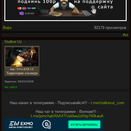
Верх
92179 просмотров
#st
Stalker.Uz
Зарегин: 06/03/2009
На сайте
Наш канал в телеграмме - Подписывайся!!! -
t.me/stalkeruz_com
Наш чат в телеграмме - Велкам!!! -
t.me/joinchat/AhAXYUa0wa1dXbp760kauA