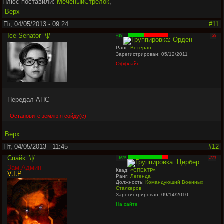
Плюс поставили:
МеченыйСтрелок
,
Верх
Пт, 04/05/2013 - 09:24
#11
Ice Senator
\|/
+19
-29
Ранг:
Ветеран
Зарегистрирован: 05/12/2011
Оффлайн
Передал АПС
Остановите землю,я сойду(с)
Верх
Пт, 04/05/2013 - 11:45
#12
Спайк
\|/
+1635
-337
Зам.Админ
Квад:
«СПЕКТР»
V.I.P
Ранг:
Легенда
Должность:
Командующий Военных
Сталкеров
Зарегистрирован: 09/14/2010
На сайте