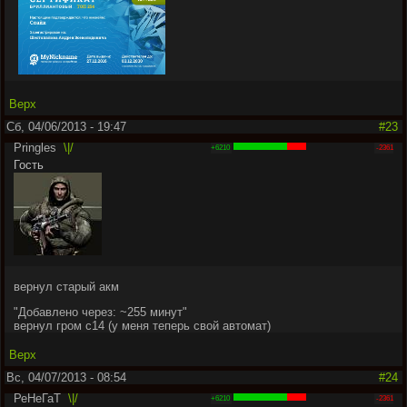
Верх
Сб, 04/06/2013 - 19:47
#23
Pringles
\|/
+6210
-2361
Гость
вернул старый акм
"
Добавлено через: ~255 минут
"
вернул гром с14 (у меня теперь свой автомат)
Верх
Вс, 04/07/2013 - 08:54
#24
РеНеГаТ
\|/
+6210
-2361