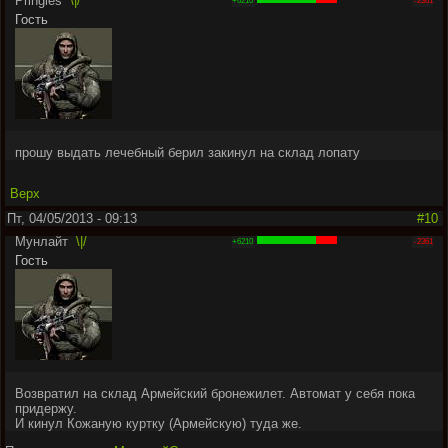
Pringles
\|/
+6210
-2361
Гость
прошу выдать лечебный берил закинул на склад лопату
Верх
Пт, 04/05/2013 - 09:13
#10
Мунлайт
\|/
+6210
-2361
Гость
Возвратил на склад Армейский бронежилет. Автомат у себя пока
придержу.
И кинул Кожаную куртку (Армейскую) туда же.