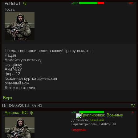
РеНеГаТ
\|/
+6210
-2361
Гость
Предал все свои вещи в казну!Прошу выдать:
Рация
Армейскую аптечку
сгущёнку
Акм74/2у
фора 12
Кожанная куртка армейская
обычный нож
Детектор отклик
Верх
Пт, 04/05/2013 - 07:41
#7
Арсенал ВС
\|/
+16
-0
Должность:
Казначей
Зарегистрирован: 04/02/2013
Оффлайн