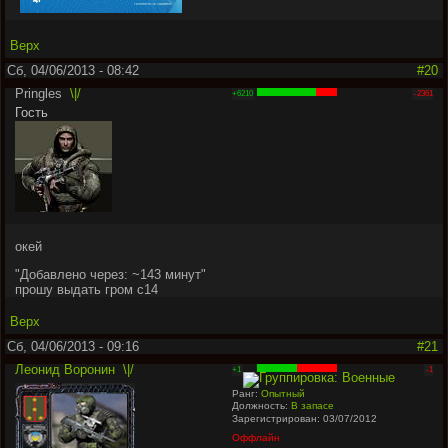
Верх
Сб, 04/06/2013 - 08:42
#20
Pringles
\|/
+6210
-2361
Гость
окей
"
Добавлено через: ~143 минут
"
прошу выдать гром с14
Верх
Сб, 04/06/2013 - 09:16
#21
Леонид Воронин
\|/
+1
-1
Ранг:
Опытный
Должность:
В запасе
Зарегистрирован: 03/07/2012
Оффлайн