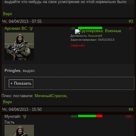
выдайте что нибудь на свое усмотрение но чтоб нормально было
Верх
Чт, 04/04/2013 - 07:55
#3
Арсенал ВС
\|/
+16
-0
Должность:
Казначей
Зарегистрирован: 04/02/2013
Оффлайн
Pringles
, выдал.
+ Показать
Плюс поставили:
МеченыйСтрелок
,
Верх
Чт, 04/04/2013 - 15:50
#4
Мунлайт
\|/
+6210
-2361
Гость