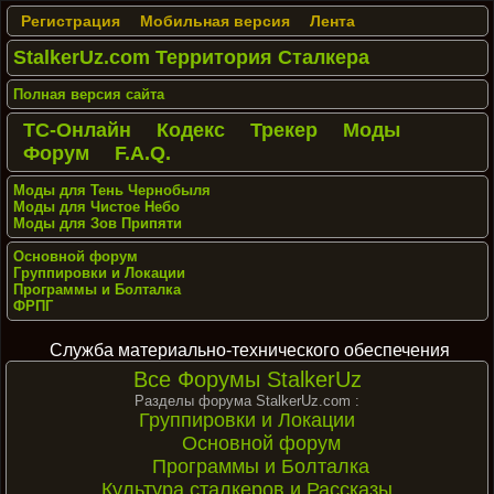
Регистрация
Мобильная версия
Лента
StalkerUz.com Территория Сталкера
Полная версия сайта
ТС-Онлайн
Кодекс
Трекер
Моды
Форум
F.A.Q.
Моды для Тень Чернобыля
Моды для Чистое Небо
Моды для Зов Припяти
Основной форум
Группировки и Локации
Программы и Болталка
ФРПГ
Служба материально-технического обеспечения
Все Форумы StalkerUz
Разделы форума StalkerUz.com :
Группировки и Локации
Основной форум
Программы и Болталка
Культура сталкеров и Рассказы