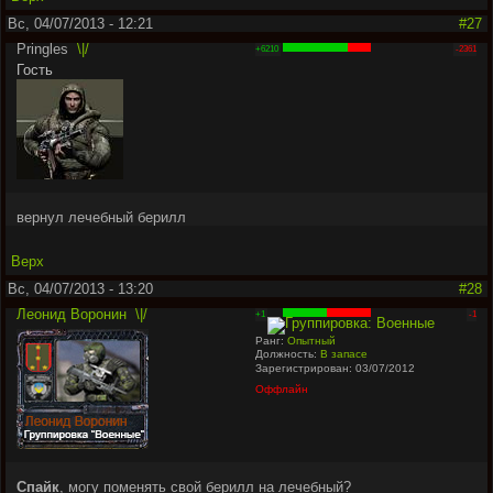
Вс, 04/07/2013 - 12:21
#27
Pringles
\|/
+6210
-2361
Гость
вернул лечебный берилл
Верх
Вс, 04/07/2013 - 13:20
#28
Леонид Воронин
\|/
+1
-1
Ранг:
Опытный
Должность:
В запасе
Зарегистрирован: 03/07/2012
Оффлайн
Спайк
, могу поменять свой берилл на лечебный?