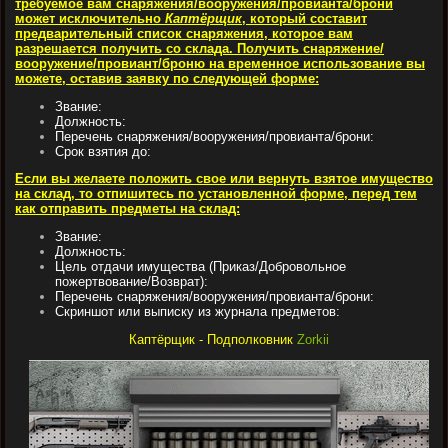
требуемое вам снаряжения/вооружения/провианта/брони
может исключительно
Каптёрщик
, который составит
предварительный список снаряжения, которое вам
разрешается получить со склада. Получить снаряжение/
вооружение/провиант/броню на временное использование вы
можете, оставив заявку по следующей форме:
Звание:
Должность:
Перечень снаряжения/вооружения/провианта/брони:
Срок взятия до:
Если вы желаете положить свое или вернуть взятое имущество
на склад, то отпишитесь по установленной форме, перед тем
как отправить предметы на склад:
Звание:
Должность:
Цель отдачи имущества (Приказ/Добровольное
пожертвование/Возврат):
Перечень снаряжения/вооружения/провианта/брони:
Скриншот или выписку из журнала предметов:
Каптёрщик - Подполковник
Zorkii