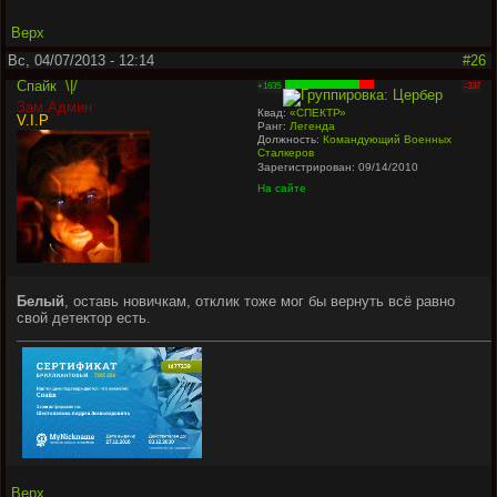
Верх
Вс, 04/07/2013 - 12:14
#26
Спайк
\|/
+1635
-337
Зам.Админ
Квад:
«СПЕКТР»
V.I.P
Ранг:
Легенда
Должность:
Командующий Военных
Сталкеров
Зарегистрирован: 09/14/2010
На сайте
Белый
, оставь новичкам, отклик тоже мог бы вернуть всё равно
свой детектор есть.
Верх