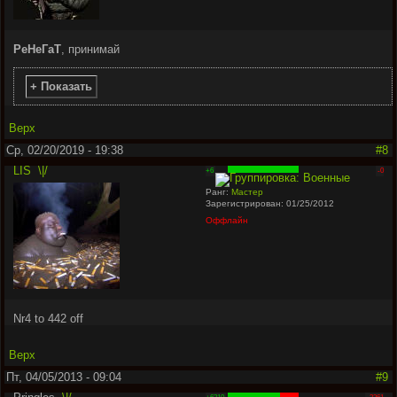
РеНеГаТ
, принимай
+ Показать
Верх
Ср, 02/20/2019 - 19:38
#8
LIS
\|/
+6
-0
Ранг:
Мастер
Зарегистрирован: 01/25/2012
Оффлайн
Nr4 to 442 off
Верх
Пт, 04/05/2013 - 09:04
#9