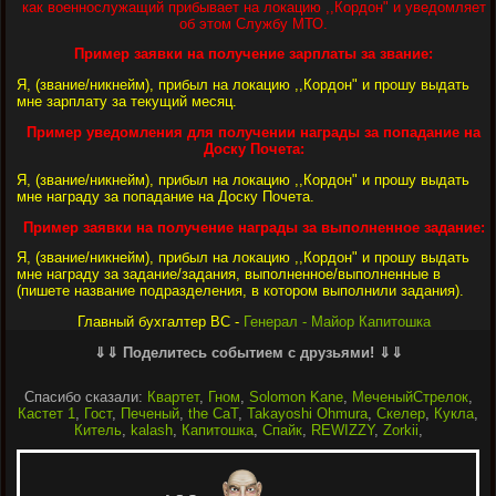
как военнослужащий прибывает на локацию ,,Кордон" и уведомляет
об этом Службу МТО.
Пример заявки на получение зарплаты за звание:
Я, (звание/никнейм), прибыл на локацию ,,Кордон" и прошу выдать
мне зарплату за текущий месяц.
Пример уведомления для получении награды за попадание на
Доску Почета:
Я, (звание/никнейм), прибыл на локацию ,,Кордон" и прошу выдать
мне награду за попадание на Доску Почета.
Пример заявки на получение награды за выполненное задание:
Я, (звание/никнейм), прибыл на локацию ,,Кордон" и прошу выдать
мне награду за задание/задания, выполненное/выполненные в
(пишете название подразделения, в котором выполнили задания).
Главный бухгалтер ВС -
Генерал - Майор Капитошка
⇓⇓ Поделитесь событием с друзьями! ⇓⇓
Спасибо сказали:
Квартет
,
Гном
,
Solomon Kane
,
МеченыйСтрелок
,
Кастет 1
,
Гост
,
Печеный
,
the CaT
,
Takayoshi Ohmura
,
Скелер
,
Кукла
,
Китель
,
kalash
,
Капитошка
,
Спайк
,
REWIZZY
,
Zorkii
,