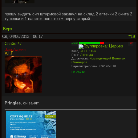
прошу выдать сип штурмовой закинул на склад 2 аптечки 2 бинта 2
тушенки и 1 напиток нон стоп + верну старый
Верх
Сб, 04/06/2013 - 06:17
#19
Спайк
\|/
+1635
-337
Зам.Админ
Квад:
«СПЕКТР»
V.I.P
Ранг:
Легенда
Должность:
Командующий Военных
Сталкеров
Зарегистрирован: 09/14/2010
На сайте
Pringles
, он занят.