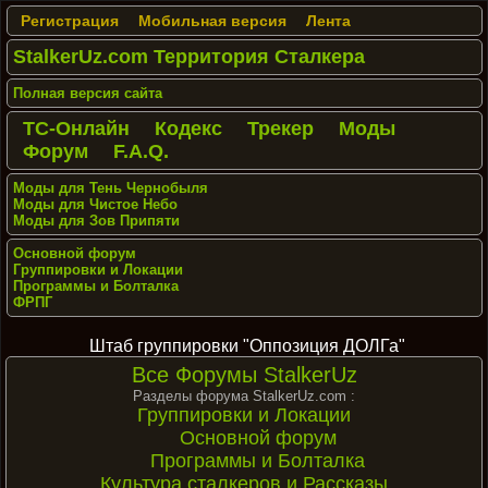
Регистрация
Мобильная версия
Лента
StalkerUz.com Территория Сталкера
Полная версия сайта
ТС-Онлайн
Кодекс
Трекер
Моды
Форум
F.A.Q.
Моды для Тень Чернобыля
Моды для Чистое Небо
Моды для Зов Припяти
Основной форум
Группировки и Локации
Программы и Болталка
ФРПГ
Штаб группировки "Оппозиция ДОЛГа"
Все Форумы StalkerUz
Разделы форума StalkerUz.com :
Группировки и Локации
Основной форум
Программы и Болталка
Культура сталкеров и Рассказы