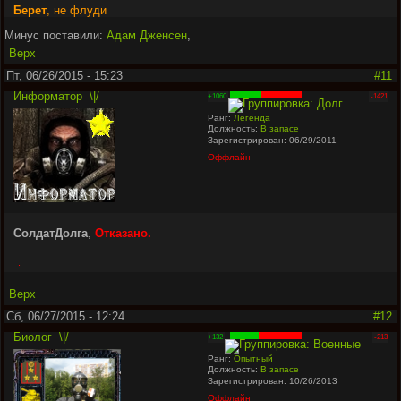
Берет
, не флуди
Минус поставили:
Адам Дженсен
,
Верх
Пт, 06/26/2015 - 15:23
#11
Информатор
\|/
+1060
-1421
Ранг:
Легенда
Должность:
В запасе
Зарегистрирован: 06/29/2011
Оффлайн
СолдатДолга
,
Отказано.
.
Верх
Сб, 06/27/2015 - 12:24
#12
Биолог
\|/
+132
-213
Ранг:
Опытный
Должность:
В запасе
Зарегистрирован: 10/26/2013
Оффлайн