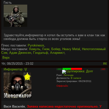
Гость
Здравствуйте,информатор я хотел бы вступить к вам в клан так как
свобода должна быть стерта со всех уголков зоны!
Плюс поставили:
Pyrokinesis
,
Минус поставили:
Хемуль
,
Гном
,
Бобер
,
Heavy Metal
,
Непотопляемый
Сэм
,
Адам Дженсен
,
Гэндальф
,
Алармист
,
Верх
Чт, 06/25/2015 - 23:02
#4
Информатор
\|/
+1060
-1421
Ранг:
Легенда
Должность:
В запасе
Зарегистрирован: 06/29/2011
Оффлайн
Вася Василёк
,
Заявка написана недостаточно оригинально. У