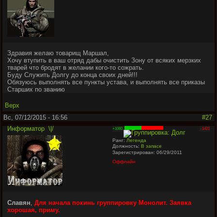
Здравия желаю товарищ Маршал,
Хочу втупить в ваш отряд дабы очистить Зону от всяких мерзких
тварей что бродят в желании кого-то сожрать.
Буду Служить Долгу до конца своих дней!!!
Обязуюсь выполнять все пункты устава, и выполнять все приказы
Старших по званию
Верх
Вс, 07/12/2015 - 16:56
#27
Информатор
\|/
+1060
-1421
Ранг:
Легенда
Должность:
В запасе
Зарегистрирован: 06/29/2011
Оффлайн
Славян
,
Для начала покинь группировку Монолит. Заявка
хорошая, приму.