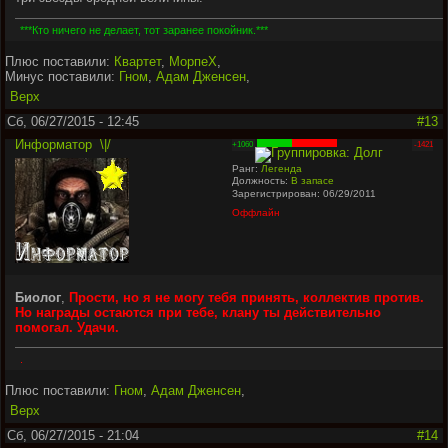
***Кто ничего не делает, тот заранее покойник.***
Плюс поставили:
Квартет
,
МорпеX
,
Минус поставили:
Гном
,
Адам Дженсен
,
Верх
Сб, 06/27/2015 - 12:45
#13
Информатор
\|/
+1060
-1421
Ранг:
Легенда
Должность:
В запасе
Зарегистрирован: 06/29/2011
Оффлайн
Биолог
,
Прости, но я не могу тебя принять, коллектив против.
Но награды остаются при тебе, клану ты действительно
помогал. Удачи.
.
Плюс поставили:
Гном
,
Адам Дженсен
,
Верх
Сб, 06/27/2015 - 21:04
#14