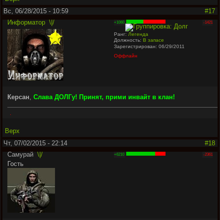
Вс, 06/28/2015 - 10:59
#17
Информатор
\|/
+1060
-1421
Ранг:
Легенда
Должность:
В запасе
Зарегистрирован: 06/29/2011
Оффлайн
Керсан
,
Слава ДОЛГу! Принят, прими инвайт в клан!
.
Верх
Чт, 07/02/2015 - 22:14
#18
Самурай
\|/
+6210
-2361
Гость