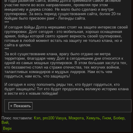
В годы развития сайта, войны Долга принимали самое активное
участие почти во всех направлениях, проявляя при этом
инициативу и держа слово. Не мало было сделано и внутри
группировки. За весь период существования сайта, более 20-ти
бойцам было присвоен ранг - Легенды сайта.
***
И сегодня бойцы Долга нерешимо стоят на защите интересов своей
группировки. Долг сегодня - это мобильная, хорошо оснащенная
армия, бойцы которой свято хранят верность своей группировке,
готовые в любой момент встать на защиту не только клана, но и
сайта в целом.
***
За всё существование клана, врагу было отдано ни метра
территории, благодаря чему Долг в сегодняшние дни относится к
одной из самых мощных группировок. В этом большая заслуга тех,
кто беззаветно стоял на страже отечества, тех могучих войнов,
талантливых командиров и мудрых лидеров. Нам есть чем
гордиться, нам есть, что защищать!
И сегодня я хочу пополнить ряды тех, кто будет гордиться, кто
будет защищать! Тот кто будет продолжать великую историю клана
и вести его к новым победам!
+ Показать
Плюс поставили:
Кэп
,
pro100 Vasya
,
Мокрота
,
Хемуль
,
Гном
,
Бобер
,
Вий
,
Верх