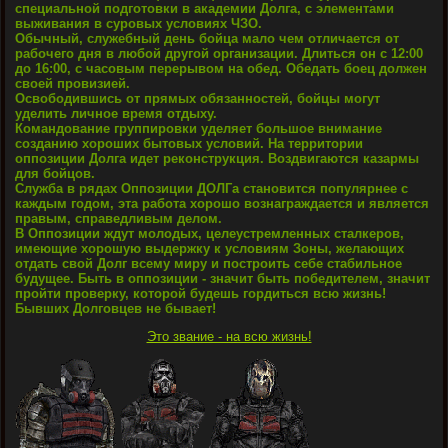
специальной подготовки в академии Долга, с элементами
выживания в суровых условиях ЧЗО.
Обычный, служебный день бойца мало чем отличается от
рабочего дня в любой другой организации. Длиться он с 12:00
до 16:00, с часовым перерывом на обед. Обедать боец должен
своей провизией.
Освободившись от прямых обязанностей, бойцы могут
уделить личное время отдыху.
Командование группировки уделяет большое внимание
созданию хороших бытовых условий. На территории
оппозиции Долга идет реконструкция. Воздвигаются казармы
для бойцов.
Служба в рядах Оппозиции ДОЛГа становится популярнее с
каждым годом, эта работа хорошо вознаграждается и является
правым, справедливым делом.
В Оппозиции ждут молодых, целеустремленных сталкеров,
имеющие хорошую выдержку к условиям Зоны, желающих
отдать свой Долг всему миру и построить себе стабильное
будущее. Быть в оппозиции - значит быть победителем, значит
пройти проверку, которой будешь гордиться всю жизнь!
Бывших Долговцев не бывает!
Это звание - на всю жизнь!