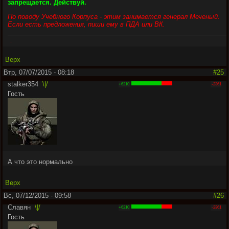
запрещается. Действуй.
По поводу Учебного Корпуса - этим занимается генерал Меченый.
Если есть предложения, пиши ему в ПДА или ВК.
.
Верх
Втр, 07/07/2015 - 08:18
#25
stalker354
\|/
+6210
-2361
Гость
А что это нормально
Верх
Вс, 07/12/2015 - 09:58
#26
Славян
\|/
+6210
-2361
Гость