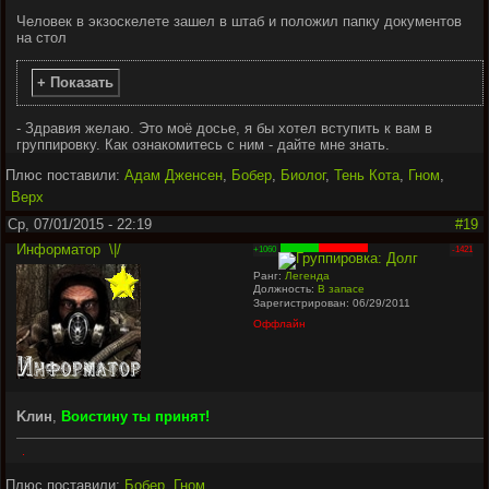
Человек в экзоскелете зашел в штаб и положил папку документов
на стол
+ Показать
- Здравия желаю. Это моё досье, я бы хотел вступить к вам в
группировку. Как ознакомитесь с ним - дайте мне знать.
Плюс поставили:
Адам Дженсен
,
Бобер
,
Биолог
,
Тень Кота
,
Гном
,
Верх
Ср, 07/01/2015 - 22:19
#19
Информатор
\|/
+1060
-1421
Ранг:
Легенда
Должность:
В запасе
Зарегистрирован: 06/29/2011
Оффлайн
Kлин
,
Воистину ты принят!
.
Плюс поставили:
Бобер
,
Гном
,