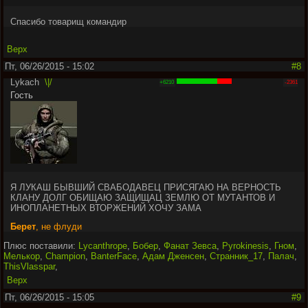
Спасибо товарищ командир
Верх
Пт, 06/26/2015 - 15:02
#8
Lykach
\|/
+6210
-2361
Гость
Я ЛУКАШ БЫВШИЙ СВАБОДАВЕЦ ПРИСЯГАЮ НА ВЕРНОСТЬ
КЛАНУ ДОЛГ ОБИЩАЮ ЗАЩИЩАЦ ЗЕМЛЮ ОТ МУТАНТОВ И
ИНОПЛАНЕТНЫХ ВТОРЖЕНИЙ ХОЧУ ЗАМА
Берет
, не флуди
Плюс поставили:
Lycanthrope
,
Бобер
,
Фанат Зевса
,
Pyrokinesis
,
Гном
,
Мелькор
,
Champion
,
BanterFace
,
Адам Дженсен
,
Странник_17
,
Палач
,
ThisVlasspar
,
Верх
Пт, 06/26/2015 - 15:05
#9