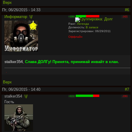
Верх
Пт, 06/26/2015 - 14:33
#6
Информатор
\|/
+1060
-1421
Ранг:
Легенда
Должность:
В запасе
Зарегистрирован: 06/29/2011
Оффлайн
stalker354
,
Слава ДОЛГу! Принята, принимай инвайт в клан.
.
Верх
Пт, 06/26/2015 - 14:40
#7
stalker354
\|/
+6210
-2361
Гость