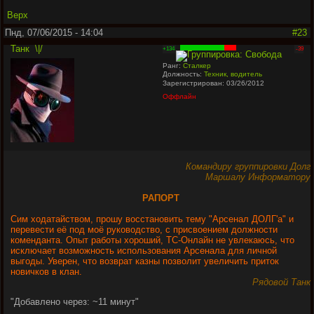
Верх
Пнд, 07/06/2015 - 14:04
#23
Танк
\|/
+134
-39
Ранг:
Сталкер
Должность:
Техник, водитель
Зарегистрирован: 03/26/2012
Оффлайн
Командиру группировки Долг
Маршалу Информатору
РАПОРТ
Сим ходатайством, прошу восстановить тему "Арсенал ДОЛГ'а" и
перевести её под моё руководство, с присвоением должности
коменданта. Опыт работы хороший, ТС-Онлайн не увлекаюсь, что
исключает возможность использования Арсенала для личной
выгоды. Уверен, что возврат казны позволит увеличить приток
новичков в клан.
Рядовой Танк
"
Добавлено через: ~11 минут
"