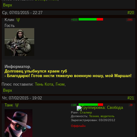
Верх
Ср, 07/01/2015 - 22:27
#20
Kлин
\|/
+6210
-2361
Гость
Информатор
,
Долговец улыбнулся краем губ
- Благодарю! Готов нести тяжелую военную ношу, мой Маршал!
Плюс поставили:
Тень Кота
,
Гном
,
Верх
Чт, 07/02/2015 - 19:02
#21
Танк
\|/
+134
-39
Ранг:
Сталкер
Должность:
Техник, водитель
Зарегистрирован: 03/26/2012
Оффлайн