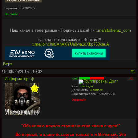
Зарегин: 06/03/2009
На сайте
Наш канал в телеграмме - Подписывайся!!! -
t.me/stalkeruz_com
Наш чат в телеграмме - Велкам!!! -
t.me/joinchat/AhAXYUa0wa1dXbp760kauA
Верх
Чт, 06/25/2015 - 10:32
#1
Информатор
\|/
+1060
-1421
Ранг:
Легенда
Должность:
В запасе
Зарегистрирован: 06/29/2011
Оффлайн
"
Объявляю начало строительства клана с нуля!
"
Во-первых, в клане остаются только я и Меченый. Это