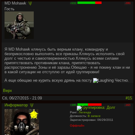
MD Mohawk
\|/
+6210
-2361
Гость
Я MD Mohawk клянусь быть верным клану, командиру и
безприкословно выполнять все приказы.Клянусь исполнять свой
долг с честью и самоотверженностью.Клянусь всеми силами
припятствовать противникам клана, припятствовать
распростронению Зоны и её заразы.Обещаю - я не покину клан и ни
в какой ситуации не отступлю от идей группировки!
А еще обещаю не курить вскую дрянь на посту
Честно.
Верх
Сб, 06/27/2015 - 21:09
#15
Информатор
\|/
+1060
-1421
Ранг:
Легенда
Должность:
В запасе
Зарегистрирован: 06/29/2011
Оффлайн