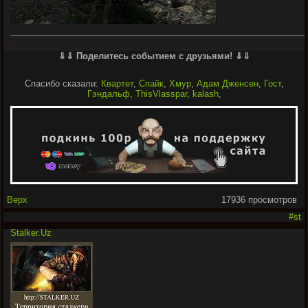
.
⇓⇓ Поделитесь событием с друзьями! ⇓⇓
Спасибо сказали:
Квартет
,
Спайк
,
Хмур
,
Адам Дженсен
,
Гост
,
Гэндальф
,
ThisVlasspar
,
kalash
,
Верх
17936 просмотров
#st
Stalker.Uz