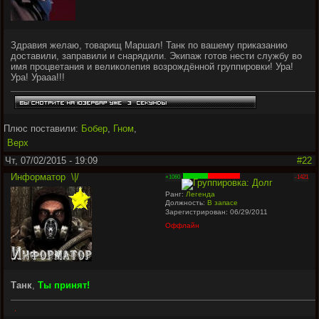
Здравия желаю, товарищ Маршал! Танк по вашему приказанию
доставили, заправили и снарядили. Экипаж готов нести службу во
имя процветания и великолепия возрождённой группировки! Ура!
Ура! Урааа!!!
Плюс поставили:
Бобер
,
Гном
,
Верх
Чт, 07/02/2015 - 19:09
#22
Информатор
\|/
+1060
-1421
Ранг:
Легенда
Должность:
В запасе
Зарегистрирован: 06/29/2011
Оффлайн
Танк
,
Ты принят!
.