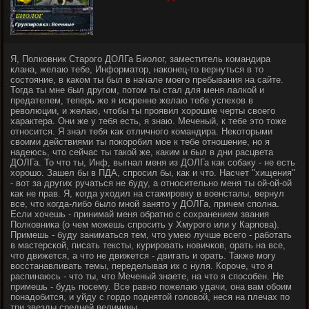
Я, Полковник Старого ДОЛГа Биолог, заместитель командира
клана, желаю тебе, Информатор, наконец-то вернуться в то
состояние, в каком ты был в начале моего пребывания на сайте.
Тогда ты мне был другом, потом ты стал для меня лалкой и
предателем, теперь же я искренне желаю тебе успехов в
революции, и желаю, чтобы ты проявил хорошие черты своего
характера. Они же у тебя есть, я знаю. Меченый, к тебе это тоже
относится. Я знал тебя как отличного командира. Некоторыми
своими действиями ты покоробил мое к тебе отношение, но я
надеюсь, что сейчас ты такой же, каким и был в дни расцвета
ДОЛГа. То что ты, Инф, выгнал меня из ДОЛГа как собаку - не есть
хорошо. Зашел бы в ПДА, спросил бы, как и что. Насчет "хищения"
- вот за других ручаться не буду, а относительно меня ты ой-ой-ой
как не прав. Я, когда уходил на стажировку в военсталы, вернул
все, что когда-либо было мной занято у ДОЛГа, причем сполна.
Если хочешь - принимай меня обратно с сохранением звания
Полковника (о чем можешь спросить у Хмурого или у Карпова).
Примешь - буду заниматься тем, что умею лучше всего - работать
в мастерской, писать тексты, курировать новичков, орать на все,
что движется, а что не движется - двигать и орать. Также могу
восстанавливать темы, переделывая их с нуля. Короче, что я
распинаюсь - что ты, что Меченый знаете, на что я способен. Не
примешь - будь посему. Все равно пожелаю удачи, она вам обоим
понадобится, и уйду с гордо поднятой головой, неся на плечах по
три звезды средней величины.