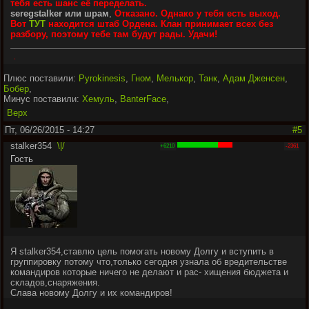
тебя есть шанс её переделать.
seregstalker или шрам
,
Отказано. Однако у тебя есть выход.
Вот
ТУТ
находится штаб Ордена. Клан принимает всех без
разбору, поэтому тебе там будут рады. Удачи!
.
Плюс поставили:
Pyrokinesis
,
Гном
,
Мелькор
,
Танк
,
Адам Дженсен
,
Бобер
,
Минус поставили:
Хемуль
,
BanterFace
,
Верх
Пт, 06/26/2015 - 14:27
#5
stalker354
\|/
+6210
-2361
Гость
Я stalker354,ставлю цель помогать новому Долгу и вступить в
группировку потому что,только сегодня узнала об вредительстве
командиров которые ничего не делают и рас- хищения бюджета и
складов,снаряжения.
Слава новому Долгу и их командиров!