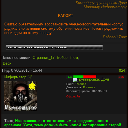
Командиру группировки Долг
Маршалу Информатору
РАПОРТ
Считаю обязательным восстановить учебно-воспитательный корпус,
радикально изменив систему обучения новичков. Готов предложить
свои идеи по этому поводу.
Рядовой Танк
Плюс поставили:
Странник_17
,
Бобер
,
Гном
,
Верх
Пнд, 07/06/2015 - 15:44
#24
Информатор
\|/
+1060
-1421
Ранг:
Легенда
Должность:
В запасе
Зарегистрирован: 06/29/2011
Оффлайн
Танк
,
Назначаешься ответственным за создание нового
арсенала. Учти, тема должна быть новой. копирование старой