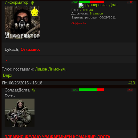
Информатор
\|/
+1060
-1421
Ранг:
Легенда
Должность:
В запасе
Зарегистрирован: 06/29/2011
Оффлайн
Lykach
,
Отказано.
.
Плюс поставили:
Лимон Лимоныч
,
Верх
Пт, 06/26/2015 - 15:18
#10
СолдатДолга
\|/
+6210
-2361
Гость
ЗДРАВИЯ ЖЕЛАЮ УВАЖАЕМЫЕЙ КОМАНДИР ДОЛГА