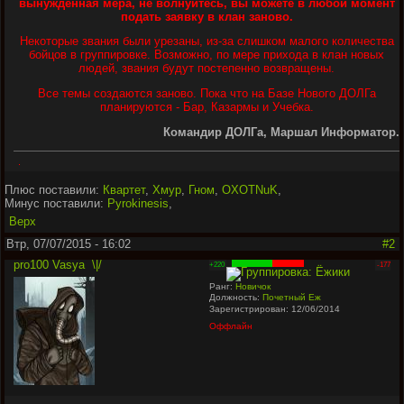
вынужденная мера, не волнуйтесь, вы можете в любой момент
подать заявку в клан заново.
Некоторые звания были урезаны, из-за слишком малого количества
бойцов в группировке. Возможно, по мере прихода в клан новых
людей, звания будут постепенно возвращены.
Все темы создаются заново. Пока что на Базе Нового ДОЛГа
планируются - Бар, Казармы и Учебка.
Командир ДОЛГа, Маршал Информатор.
.
Плюс поставили:
Квартет
,
Хмур
,
Гном
,
OXOTNuK
,
Минус поставили:
Pyrokinesis
,
Верх
Втр, 07/07/2015 - 16:02
#2
pro100 Vasya
\|/
+220
-177
Ранг:
Новичок
Должность:
Почетный Еж
Зарегистрирован: 12/06/2014
Оффлайн