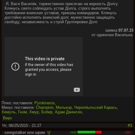
.Я, Вася Василёк, торжественно присягаю на верность Долгу.
Клянусь свято соблюдать устав Долга, строго выполнять
требования воинских уставов, приказы командиров. Клянусь
достойно исполнять воинский долг, мужественно защищать
свободу, независимость и строй Группировки Долг.
заявка
07.07.15
от одиночки Василька.
Плюс поставили:
Pyrokinesis
,
Минус поставили:
Champion
,
Мелькор
,
Чернобыльский Карась
,
Хемуль
,
Гном
,
Хмур
,
Бобер
,
Адам Дженсен
,
Верх
Чт, 06/25/2015 - 21:27
#3
seregstalker или шрам
\|/
+6210
-2361