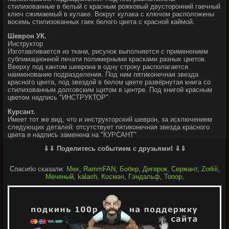
стилизованные в белый с красным рожковый двусторонний гаечный
ключ сжимаемый в кулаке. Вокруг кулака с ключом расположены
восемь стилизованных гаек белого цвета с красной каймой.
Шеврон УК.
Инструктор
Изготавливается из ткани, рисунок выполняется с применением
сублимационной печати полимерными красками разных цветов.
Вверху под кантом шеврона в одну строку располагается
наименование подразделения. Под ним пятиконечная звезда
красного цвета, под звездой в белом цвете развёрнутая книга со
стилизованным долговским щитом в центре. Под книгой красным
цветом надпись "ИНСТРУКТОР"
Курсант.
Имеет тот же вид, что и инструкторский шеврон, за исключением
следующих деталей: отсутствует пятиконечная звезда красного
цвета и надпись заменена на "КУРСАНТ"
⇓⇓ Поделитесь событием с друзьями! ⇓⇓
Спасибо сказали:
Мех
,
RammFAN
,
Бобер
,
Дигерок
,
Сержант
,
Zorkii
,
Меченый
,
kalash
,
Космач
,
Гэндальф
,
Топор
,