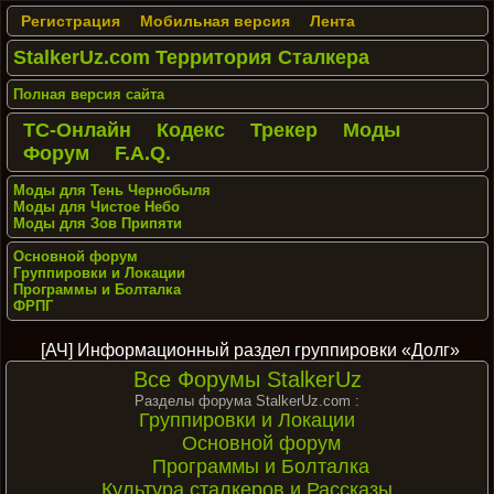
Регистрация
Мобильная версия
Лента
StalkerUz.com Территория Сталкера
Полная версия сайта
ТС-Онлайн
Кодекс
Трекер
Моды
Форум
F.A.Q.
Моды для Тень Чернобыля
Моды для Чистое Небо
Моды для Зов Припяти
Основной форум
Группировки и Локации
Программы и Болталка
ФРПГ
[АЧ] Информационный раздел группировки «Долг»
Все Форумы StalkerUz
Разделы форума StalkerUz.com :
Группировки и Локации
Основной форум
Программы и Болталка
Культура сталкеров и Рассказы