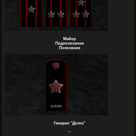
Майор
Подполковник
Полковник
Генерал "Долга"
---