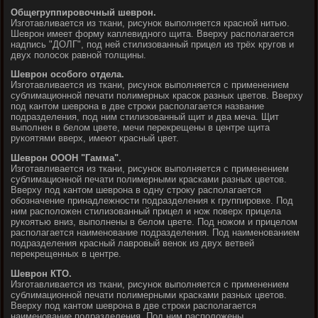
Общегруппировочный шеврон.
Изготавливается из ткани, рисунок выполняется красной нитью.
Шеврон имеет форму каплевидного щита. Вверху располагается
надпись "ДОЛГ", под ней стилизованный прицел из трёх кругов и
двух полосок равной толщины.
Шеврон особого отдела.
Изготавливается из ткани, рисунок выполняется с применением
сублимационной печати полимерных красок разных цветов. Вверху
под кантом шеврона в две строки располагается название
подразделения, под ним стилизованный щит и два меча. Щит
выполнен в белом цвете, мечи перекрещены в центре щита
рукоятями вверх, имеют красный цвет.
Шеврон ОООН "Гамма".
Изготавливается из ткани, рисунок выполняется с применением
сублимационной печати полимерными красками разных цветов.
Вверху под кантом шеврона в одну строку располагается
обозначение принадлежности подразделения к группировке. Под
ним расположен стилизованный прицел и нож поверх прицела
рукоятью вниз, выполнены в белом цвете. Под ножом и прицелом
располагается наименование подразделения. Под наименованием
подразделения красный лавровый венок из двух ветвей
перекрещенных в центре.
Шеврон КТО.
Изготавливается из ткани, рисунок выполняется с применением
сублимационной печати полимерными красками разных цветов.
Вверху под кантом шеврона в две строки располагается
наименование подразделения. Под ним расположены