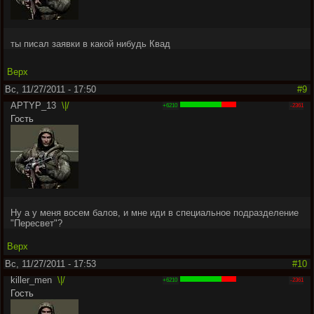
ты писал заявки в какой нибудь Квад
Верх
Вс, 11/27/2011 - 17:50
#9
APTYP_13
\|/
+6210
-2361
Гость
Ну а у меня восем балов, и мне иди в специальное подразделение
"Пересвет"?
Верх
Вс, 11/27/2011 - 17:53
#10
killer_men
\|/
+6210
-2361
Гость