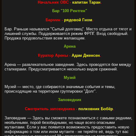
Начальник ОВС -
капитан Таран
.
Бар "100 Рентген"
Бармен -
рядовой Гном
.
Бар. Раньше назывался "Сытый долговец". Место отдыха от тягот и
лишений службы. Поддерживается режим ФРПГ. Вход свободный.
Продажа продовольствия всем желающим.
Арена
Куратор Арены -
Адам Дженсен
.
Арена — развлекательное заведение. Здесь проводятся бои между
сталкерами. Предусматривается несколько видов сражений.
Музей
Музей — место, где собираются значимые события и темы,
происходящие на территории группировки "Долг".
Заповедник
Смотритель заповедника -
полковник Бобёр
.
Заповедник — Здесь вы сможете познакомиться с самыми редкими,
необычными, порой безобидными, но чаще всего опасными
мутантами. Если у вас появится возможность предоставить новую
информацию о том или ином мутанте - не теряйте её, ведь тут вас