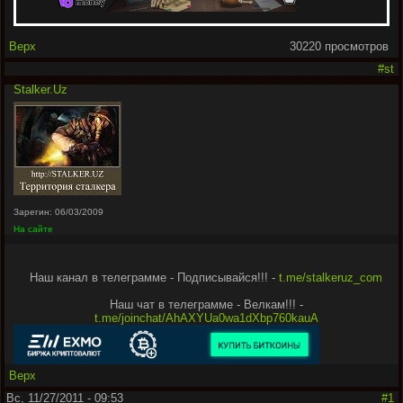
Верх
30220 просмотров
#st
Stalker.Uz
Зарегин: 06/03/2009
На сайте
Наш канал в телеграмме - Подписывайся!!! -
t.me/stalkeruz_com
Наш чат в телеграмме - Велкам!!! -
t.me/joinchat/AhAXYUa0wa1dXbp760kauA
Верх
Вс, 11/27/2011 - 09:53
#1