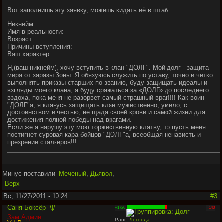
Вот заполнишь эту заявку, можешь кидать её в штаб
Никнейм:
Имя в реальности:
Возраст:
Причины вступления:
Ваш характер:
Я,(ваш никнейм), хочу вступить в клан "ДОЛГ". Мой долг - защита
мира от заразы Зоны. Я обязуюсь служить по уставу, точно и четко
выполнять приказы старших по званию, буду защищать идеалы и
взгляды моего клана, я буду сражаться за «ДОЛГ» до последнего
вздоха, пока меня не разорвет самый страшный враг!!!! Как воин
"ДОЛГ"а, я клянусь защищать клан мужественно, умело, с
достоинством и честью, не щадя своей крови и самой жизни для
достижения полной победы над врагами.
Если же я нарушу эту мою торжественную клятву, то пусть меня
постигнет суровая кара бойцов "ДОЛГ"а, всеобщая ненависть и
презрение сталкеров!!!
.
Минус поставили:
Меченый
,
Дьявол
,
Верх
Вс, 11/27/2011 - 10:24
#3
Саня Боксёр
\|/
+1726
-140
Зам.Админ
Ранг:
Легенда