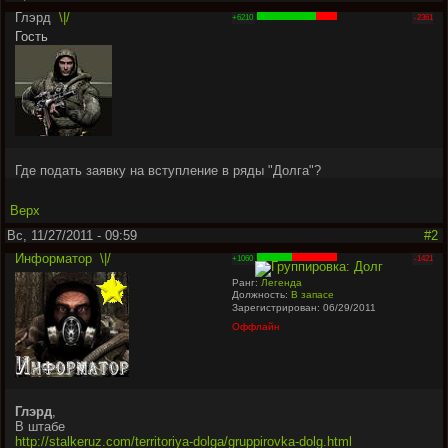
Глэрд
\|/
+6210
-2361
Гость
Где подать заявку на вступление в ряды "Долга"?
Верх
Вс, 11/27/2011 - 09:59
#2
Информатор
\|/
+1060
-1421
Ранг:
Легенда
Должность:
В запасе
Зарегистрирован: 06/29/2011
Оффлайн
Глэрд
,
В штабе
http://stalkeruz.com/territoriya-dolga/gruppirovka-dolg.html