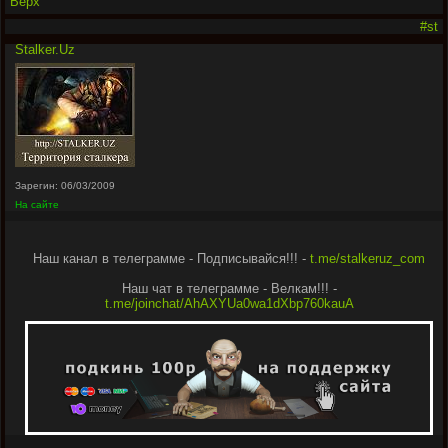
Верх
#st
Stalker.Uz
Зарегин: 06/03/2009
На сайте
Наш канал в телеграмме - Подписывайся!!! -
t.me/stalkeruz_com
Наш чат в телеграмме - Велкам!!! -
t.me/joinchat/AhAXYUa0wa1dXbp760kauA