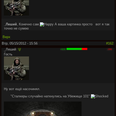
_Леший
, Конечно сам.
А ваша картинка просто
вот я так
точно не сумею
Верх
Втр, 05/15/2012 - 15:56
#162
_Леший
\|/
+6210
-2361
Гость
Ну вот ещё насочинял.
"Сталкеры случайно наткнулись на Убежище 101"