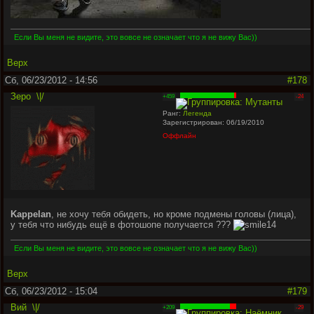
Если Вы меня не видите, это вовсе не означает что я не вижу Вас))
Верх
Сб, 06/23/2012 - 14:56
#178
Зеро
\|/
+459
-24
Ранг:
Легенда
Зарегистрирован: 06/19/2010
Оффлайн
Kappelan
, не хочу тебя обидеть, но кроме подмены головы (лица),
у тебя что нибудь ещё в фотошопе получается ???
Если Вы меня не видите, это вовсе не означает что я не вижу Вас))
Верх
Сб, 06/23/2012 - 15:04
#179
Вий
\|/
+209
-29