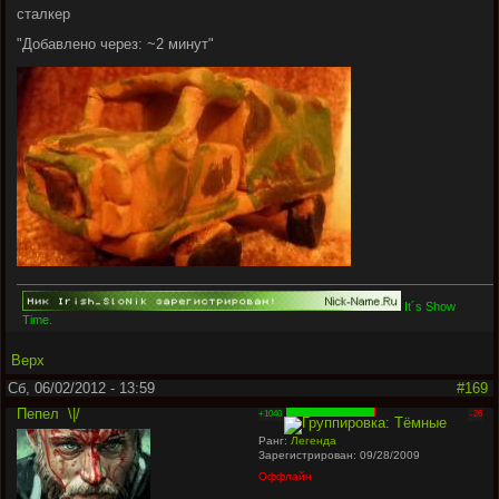
сталкер
"
Добавлено через: ~2 минут
"
It´s Show
Time.
Верх
Сб, 06/02/2012 - 13:59
#169
Пепел
\|/
+1040
-26
Ранг:
Легенда
Зарегистрирован: 09/28/2009
Оффлайн