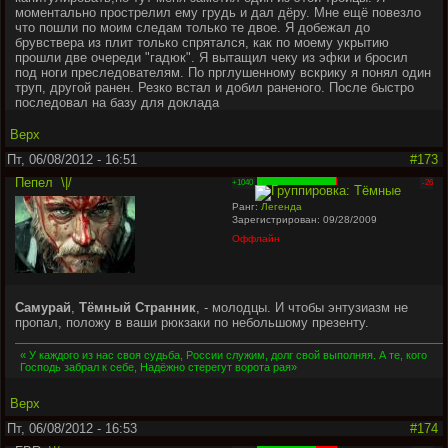
моментально прострелил ему грудь и дал дёру. Мне ещё повезло
что пошли по моим следам только те двое. Я добежал до
брувствера из плит только спрятался, как по моему укрытию
прошли две очереди "гадюк". Я вытащил чеку из эфки и бросил
под ноги преследователям. По прглушенному вскрику я понял один
труп, другой ранен. Резко встал и добил раненого. После быстро
последовал на базу для доклада
Верх
Пт, 06/08/2012 - 16:51
#173
Пепел
\|/
+1040
-26
Ранг:
Легенда
Зарегистрирован: 09/28/2009
Оффлайн
Самурай
,
Тёмный Странник
, - молодцы. И чтобы энтузиазм не
пропал, положу в ваши рюкзаки по небольшому презенту.
« У каждого из нас своя судьба, России служим, долг свой выполняя. А те, кого
Господь забрал к себе, Надёжно стерегут ворота рая»
Верх
Пт, 06/08/2012 - 16:53
#174