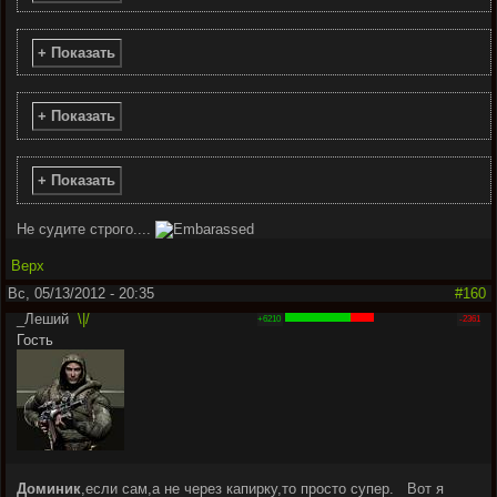
+ Показать
+ Показать
+ Показать
Не судите строго....
Верх
Вс, 05/13/2012 - 20:35
#160
_Леший
\|/
+6210
-2361
Гость
Доминик
,если сам,а не через капирку,то просто супер.
Вот я