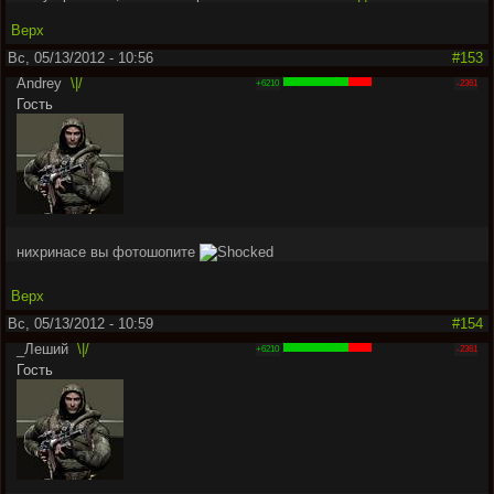
Верх
Вс, 05/13/2012 - 10:56
#153
Аndrey
\|/
+6210
-2361
Гость
нихринасе вы фотошопите
Верх
Вс, 05/13/2012 - 10:59
#154
_Леший
\|/
+6210
-2361
Гость