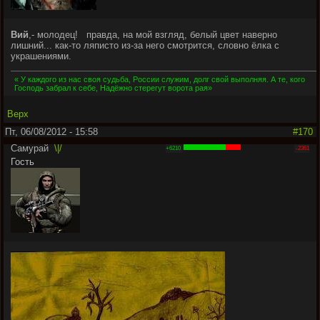
Вий
,- молодец!
правда, на мой взгляд, белый цвет наверно
лишний... как-то ляписто из-за него смотрится, словно ёлка с
украшениями.
« У каждого из нас своя судьба, России служим, долг свой выполняя. А те, кого
Господь забрал к себе, Надёжно стерегут ворота рая»
Верх
Пт, 06/08/2012 - 15:58
#170
Самурай
\|/
+6210
-2361
Гость