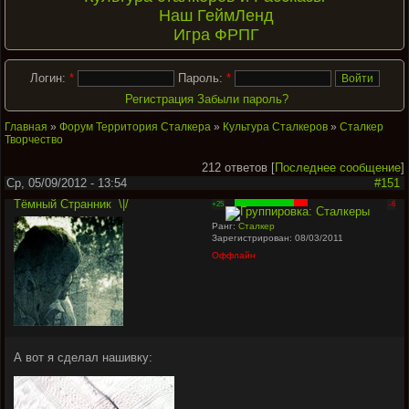
Наш ГеймЛенд
Игра ФРПГ
Логин:
*
Пароль:
*
Регистрация
Забыли пароль?
Главная
»
Форум Территория Сталкера
»
Культура Сталкеров
»
Сталкер
Творчество
212 ответов [
Последнее сообщение
]
Ср, 05/09/2012 - 13:54
#151
Тёмный Странник
\|/
+25
-6
Ранг:
Сталкер
Зарегистрирован: 08/03/2011
Оффлайн
А вот я сделал нашивку: