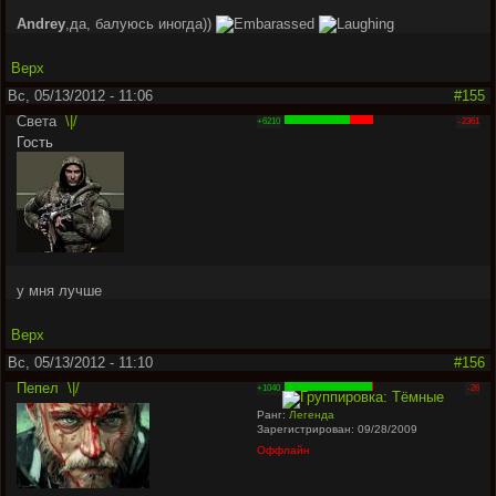
Аndrey
,да, балуюсь иногда))
Верх
Вс, 05/13/2012 - 11:06
#155
Света
\|/
+6210
-2361
Гость
у мня лучше
Верх
Вс, 05/13/2012 - 11:10
#156
Пепел
\|/
+1040
-26
Ранг:
Легенда
Зарегистрирован: 09/28/2009
Оффлайн