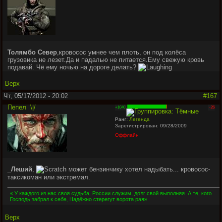
Толямбо Север
,кровосос умнее чем плоть, он под колёса
грузовика не лезет.Да и падалью не питается.Ему свежую кровь
подавай. Чё ему ночью на дороге делать?
Верх
Чт, 05/17/2012 - 20:02
#167
Пепел
\|/
+1040
-26
Ранг:
Легенда
Зарегистрирован: 09/28/2009
Оффлайн
_Леший
,
может бензинчику хотел надыбать... кровосос-
таксикоман или экстремал.
« У каждого из нас своя судьба, России служим, долг свой выполняя. А те, кого
Господь забрал к себе, Надёжно стерегут ворота рая»
Верх