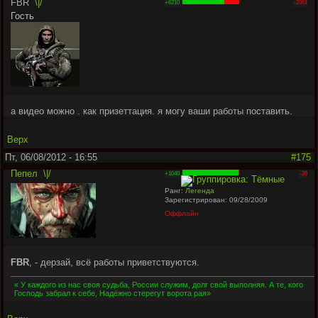
FBR
\|/
+6210
-2361
Гость
а видео можно . как призеттация. я могу ваши работы поставить.
Верх
Пт, 06/08/2012 - 16:55
#175
Пепел
\|/
+1040
-26
Ранг:
Легенда
Зарегистрирован: 09/28/2009
Оффлайн
FBR
, - дерзай, всё работы приветствуются.
« У каждого из нас своя судьба, России служим, долг свой выполняя. А те, кого
Господь забрал к себе, Надёжно стерегут ворота рая»