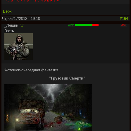
//// ＳＴＵＰＩＤ ＴＳＵＮＤＥＲＥ ////
Верх
Чт, 05/17/2012 - 19:10
#164
_Леший
\|/
+6210
-2361
Гость
Фотошоп-очередная фантазия.
"Грузовик Смерти"