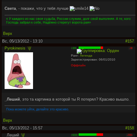
Света
, - покажи, что у тебя лучше
« У каждого из нас своя судьба, России служим, долг свой выполняя. А те, кого
Господь забрал к себе, Надёжно стерегут ворота рая»
Верх
Вс, 05/13/2012 - 13:10
#157
Pyrokinesis
\|/
+324
-38
Ранг:
Легенда
Зарегистрирован: 06/01/2010
Оффлайн
_Леший
, это та картинка в которой ты R потерял? Красиво вышло.
Пока можете уйти, делайте это красиво.
Верх
Вс, 05/13/2012 - 15:57
#158
_Леший
\|/
+6210
-2361