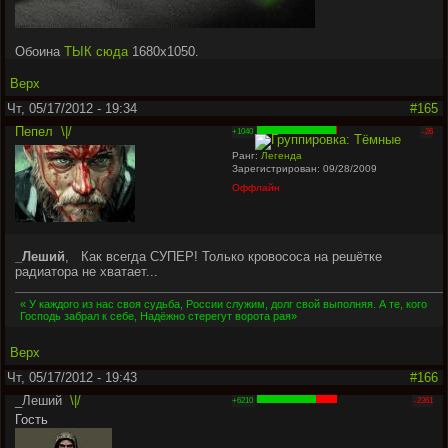
Обоина
ТЫК сюда
1680х1050.
Верх
Чт, 05/17/2012 - 19:34
#165
Пепел
\|/
+1040
-26
Ранг:
Легенда
Зарегистрирован: 09/28/2009
Оффлайн
_Леший
,
Как всегда СУПЕР! Только кровососа на решётке
радиатора не хватает...
« У каждого из нас своя судьба, России служим, долг свой выполняя. А те, кого
Господь забрал к себе, Надёжно стерегут ворота рая»
Верх
Чт, 05/17/2012 - 19:43
#166
_Леший
\|/
+6210
-2361
Гость