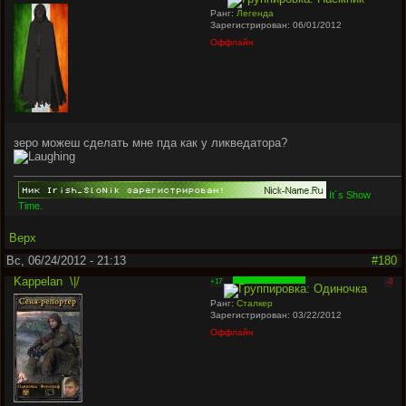
Ранг:
Легенда
Зарегистрирован: 06/01/2012
Оффлайн
зеро можеш сделать мне пда как у ликведатора?
It´s Show
Time.
Верх
Вс, 06/24/2012 - 21:13
#180
Kappelan
\|/
+17
-0
Ранг:
Сталкер
Зарегистрирован: 03/22/2012
Оффлайн