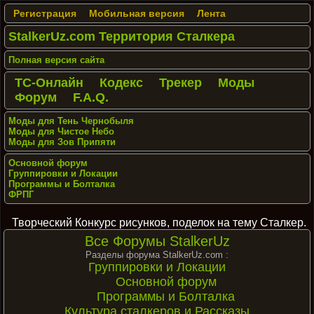
Регистрация
Мобильная версия
Лента
StalkerUz.com Территория Сталкера
Полная версия сайта
ТС-Онлайн
Кодекс
Трекер
Моды
Форум
F.A.Q.
Моды для Тень Чернобыля
Моды для Чистое Небо
Моды для Зов Припяти
Основной форум
Группировки и Локации
Программы и Болталка
ФРПГ
Творческий Конкурс рисунков, поделок на тему Сталкер.
Все Форумы StalkerUz
Разделы форума StalkerUz.com :
Группировки и Локации
Основной форум
Программы и Болталка
Культура сталкеров и Рассказы