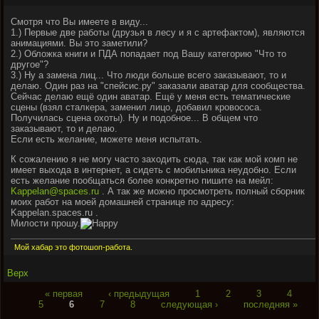
Смотря что Вы имеете в виду...
1.) Первые две работы (друзья в лесу и я с артефактом), являются
анимациями. Вы это заметили?
2.) Обложка книги и ПДА попадает под Вашу категорию "Что то
другое"?
3.) Ну а замена лиц... Что люди больше всего заказывают, то и
делаю. Один раз на "спейсис.ру" заказали аватар для сообщества.
Сейчас делаю ещё один аватар. Ещё у меня есть тематические
сцены (взял сталкера, заменил лицо, добавил кровососа.
Получилась сцена охоты). Ну и подобное... В общем что
заказывают, то и делаю.
Если есть желание, можете меня испытать.
К сожалению я не могу часто заходить сюда, так как мой комп не
имеет выхода в интернет, а сидеть с мобильника неудобно. Если
есть желание пообщаться более конкретно пишите на мейл:
Kappelan@spaces.ru
. А так же можно просмотреть полный сборник
моих работ на моей домашней странице по адресу:
Kappelan.spaces.ru .
Милости прошу.
Мой хабар это фотошоп-работа.
Верх
« первая
‹ предыдущая
1
2
3
4
5
6
7
8
следующая ›
последняя »