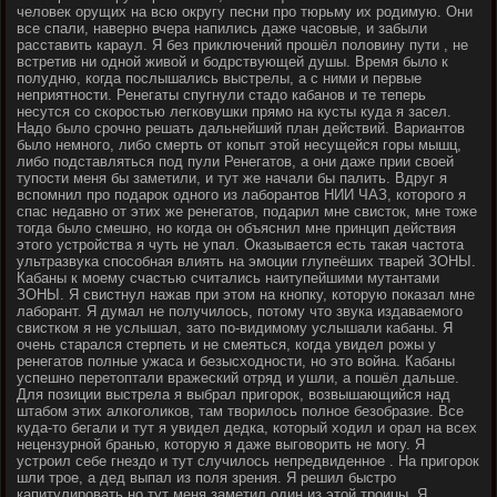
человек орущих на всю округу песни про тюрьму их родимую. Они
все спали, наверно вчера напились даже часовые, и забыли
расставить караул. Я без приключений прошёл половину пути , не
встретив ни одной живой и бодрствующей душы. Время было к
полудню, когда послышались выстрелы, а с ними и первые
неприятности. Ренегаты спугнули стадо кабанов и те теперь
несутся со скоростью легковушки прямо на кусты куда я засел.
Надо было срочно решать дальнейший план действий. Вариантов
было немного, либо смерть от копыт этой несущейся горы мышц,
либо подставляться под пули Ренегатов, а они даже прии своей
тупости меня бы заметили, и тут же начали бы палить. Вдруг я
вспомнил про подарок одного из лаборантов НИИ ЧАЗ, которого я
спас недавно от этих же ренегатов, подарил мне свисток, мне тоже
тогда было смешно, но когда он объяснил мне принцип действия
этого устройства я чуть не упал. Оказывается есть такая частота
ультразвука способная влиять на эмоции глупеёших тварей ЗОНЫ.
Кабаны к моему счастью считались наитупейшими мутантами
ЗОНЫ. Я свистнул нажав при этом на кнопку, которую показал мне
лаборант. Я думал не получилось, потому что звука издаваемого
свистком я не услышал, зато по-видимому услышали кабаны. Я
очень старался стерпеть и не смеяться, когда увидел рожы у
ренегатов полные ужаса и безысходности, но это война. Кабаны
успешно перетоптали вражеский отряд и ушли, а пошёл дальше.
Для позиции выстрела я выбрал пригорок, возвышающийся над
штабом этих алкоголиков, там творилось полное безобразие. Все
куда-то бегали и тут я увидел дедка, который ходил и орал на всех
нецензурной бранью, которую я даже выговорить не могу. Я
устроил себе гнездо и тут случилось непредвиденное . На пригорок
шли трое, а дед выпал из поля зрения. Я решил быстро
капитулировать,но тут меня заметил один из этой троицы. Я