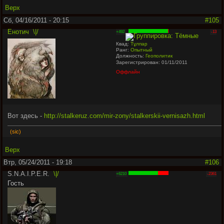
Верх
Сб, 04/16/2011 - 20:15
#105
Енотич
\|/
+492
-13
Квад:
Тұлпар
Ранг:
Опытный
Должность:
Геополитик
Зарегистрирован: 01/11/2011
Оффлайн
Вот здесь -
http://stalkeruz.com/mir-zony/stalkerskii-vernisazh.html
(sic)
Верх
Втр, 05/24/2011 - 19:18
#106
S.N.A.I.P.E.R.
\|/
+6210
-2361
Гость