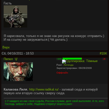
Гость
Я нарисовала, только я не знаю как рисунок на конкурс отправить:)
И на ссылку не загружаеться:( Чё делать:)
Верх
Сб, 04/16/2011 - 18:53
#104
Пепел
\|/
+1040
-26
Ранг:
Легенда
Зарегистрирован: 09/28/2009
Оффлайн
Калакова Лиля
,
http://www.radikal.ru/
- заливай сюда и копируй
первую или вторую ссылку сверху сюда.
« У каждого из нас своя судьба, России служим, долг свой выполняя. А те, кого
Господь забрал к себе, Надёжно стерегут ворота рая»