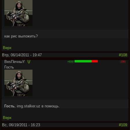
как рис выложить?
Верх
Втр, 06/14/2011 - 19:47
#108
BesПечныY
\|/
+6210
-2361
Гость
Гость
, img.stalker.uz в помощь.
Верх
Вс, 06/19/2011 - 16:23
#109