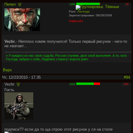
Пепел
\|/
+1040
-26
Ранг:
Легенда
Зарегистрирован: 09/28/2009
Оффлайн
Vezbr
,- Неплохо хомяк получился! Только первый рисунок - чего-то
не хватает...
« У каждого из нас своя судьба, России служим, долг свой выполняя. А те, кого
Господь забрал к себе, Надёжно стерегут ворота рая»
Верх
Чт, 12/23/2010 - 17:35
#94
Vezbr
\|/
+6210
-2361
Гость
подписи?? если да то ща отрою этот рисунок у ся на столе