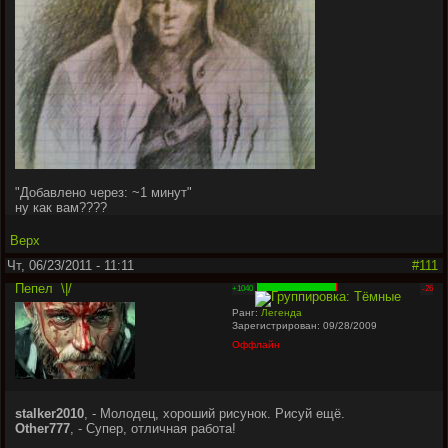
"
Добавлено через: ~1 минут
"
ну как вам????
Верх
Чт, 06/23/2011 - 11:11
#111
Пепел
\|/
+1040
-26
Ранг:
Легенда
Зарегистрирован: 09/28/2009
Оффлайн
stalker2010
, - Молодец, хороший рисунок. Рисуй ещё.
Other777
, - Супер, отличная работа!