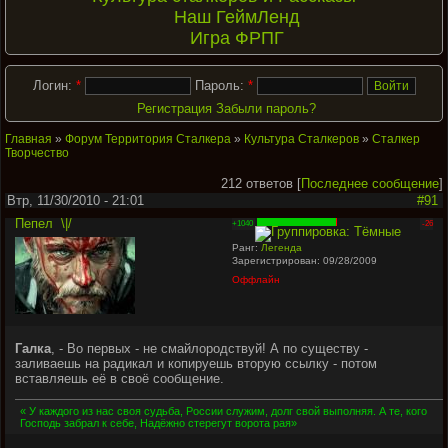
Наш ГеймЛенд
Игра ФРПГ
Логин:
*
Пароль:
*
Регистрация
Забыли пароль?
Главная
»
Форум Территория Сталкера
»
Культура Сталкеров
»
Сталкер
Творчество
212 ответов [
Последнее сообщение
]
Втр, 11/30/2010 - 21:01
#91
Пепел
\|/
+1040
-26
Ранг:
Легенда
Зарегистрирован: 09/28/2009
Оффлайн
Галка
, - Во первых - не смайлородствуй! А по существу -
заливаешь на радикал и копируешь вторую ссылку - потом
вставляешь её в своё сообщение.
« У каждого из нас своя судьба, России служим, долг свой выполняя. А те, кого
Господь забрал к себе, Надёжно стерегут ворота рая»