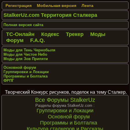
Регистрация
Мобильная версия
Лента
StalkerUz.com Территория Сталкера
Полная версия сайта
ТС-Онлайн
Кодекс
Трекер
Моды
Форум
F.A.Q.
Моды для Тень Чернобыля
Моды для Чистое Небо
Моды для Зов Припяти
Основной форум
Группировки и Локации
Программы и Болталка
ФРПГ
Творческий Конкурс рисунков, поделок на тему Сталкер.
Все Форумы StalkerUz
Разделы форума StalkerUz.com :
Группировки и Локации
Основной форум
Программы и Болталка
Культура сталкеров и Рассказы