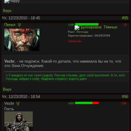
Верх
Чт, 12/23/2010 - 18:45
#95
Пепел
\|/
+1040
-26
Ранг:
Легенда
Зарегистрирован: 09/28/2009
Оффлайн
Vezbr
, - не подписи. Какой-то детали, что намекала бы на то, что
это Зона Отчуждения.
« У каждого из нас своя судьба, России служим, долг свой выполняя. А те, кого
Господь забрал к себе, Надёжно стерегут ворота рая»
Верх
Чт, 12/23/2010 - 18:54
#96
Vezbr
\|/
+6210
-2361
Гость