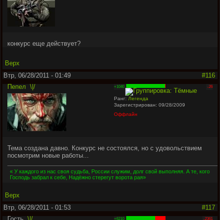
конкурс еще действует?
Верх
Втр, 06/28/2011 - 01:49
#116
Пепел
\|/
+1040
-26
Ранг:
Легенда
Зарегистрирован: 09/28/2009
Оффлайн
Тема создана давно. Конкурс не состоялся, но с удовольствием
посмотрим новые работы...
« У каждого из нас своя судьба, России служим, долг свой выполняя. А те, кого
Господь забрал к себе, Надёжно стерегут ворота рая»
Верх
Втр, 06/28/2011 - 01:53
#117
Гость
\|/
+6210
-2361