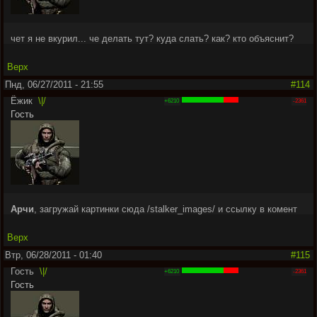
чет я не вкурил... че делать тут? куда слать? как? кто объяснит?
Верх
Пнд, 06/27/2011 - 21:55
#114
Ёжик
\|/
+6210
-2361
Гость
Арчи
, загружай картинки сюда /stalker_images/ и ссылку в комент
Верх
Втр, 06/28/2011 - 01:40
#115
Гость
\|/
+6210
-2361
Гость