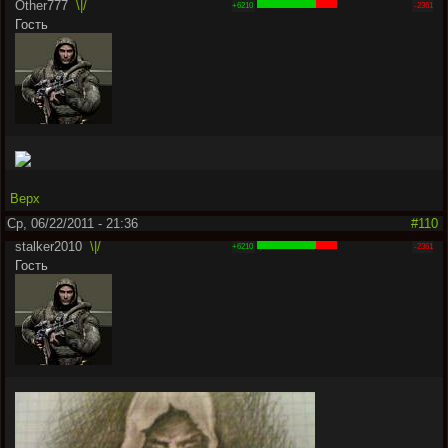
Other777
\|/
+6210
-2361
Гость
Верх
Ср, 06/22/2011 - 21:36
#110
stalker2010
\|/
+6210
-2361
Гость