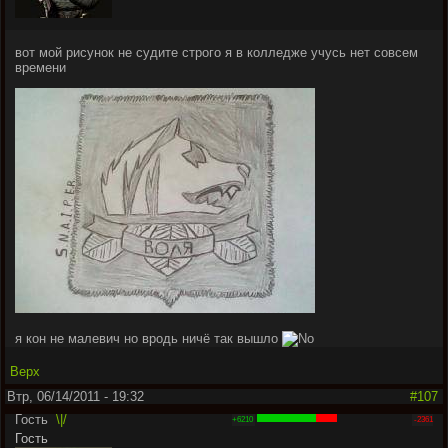
вот мой рисунок не судите строго я в колледже учусь нет совсем
времени
я кон не малевич но вродь ничё так вышло
Верх
Втр, 06/14/2011 - 19:32
#107
Гость
\|/
+6210
-2361
Гость