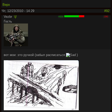
Верх
Чт, 12/23/2010 - 14:29
#92
Vezbr
\|/
+6210
-2361
Гость
вот мои: это ручкой (забыл расписаться
)