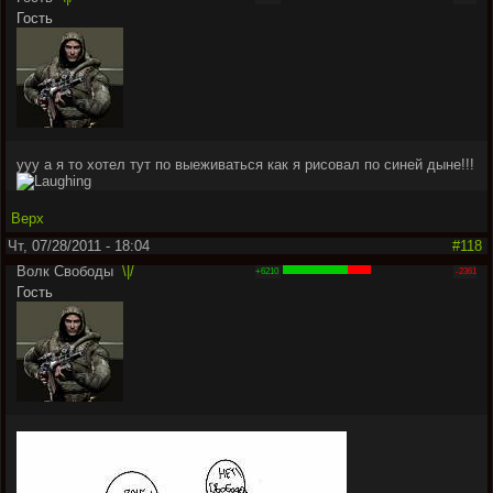
Гость
ууу а я то хотел тут по выеживаться как я рисовал по синей дыне!!!
Верх
Чт, 07/28/2011 - 18:04
#118
Волк Свободы
\|/
+6210
-2361
Гость