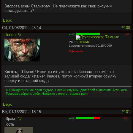
Здорова всем Сталкерам! Не подскажите как свои рисунки
выкладывать а?
Верх
Сб, 01/08/2011 - 23:14
#100
Пепел
\|/
+1040
-26
Ранг:
Легенда
Зарегистрирован: 09/28/2009
Оффлайн
Коготь
, - Привет! Если ты их уже от сканировал на комп, то
заливай сюда: /stalker_images/ потом копируй вторую ссылку
сверху и вставляй сюда.
« У каждого из нас своя судьба, России служим, долг свой выполняя. А те, кого
Господь забрал к себе, Надёжно стерегут ворота рая»
Верх
Вс, 01/16/2011 - 18:15
#101
Шрам.
\|/
+6210
-2361
Гость