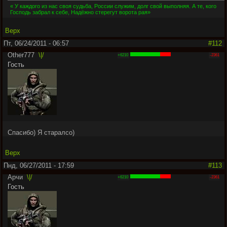
« У каждого из нас своя судьба, России служим, долг свой выполняя. А те, кого
Господь забрал к себе, Надёжно стерегут ворота рая»
Верх
Пт, 06/24/2011 - 06:57
#112
Other777
\|/
+6210
-2361
Гость
Спасибо) Я старалсо)
Верх
Пнд, 06/27/2011 - 17:59
#113
Арчи
\|/
+6210
-2361
Гость