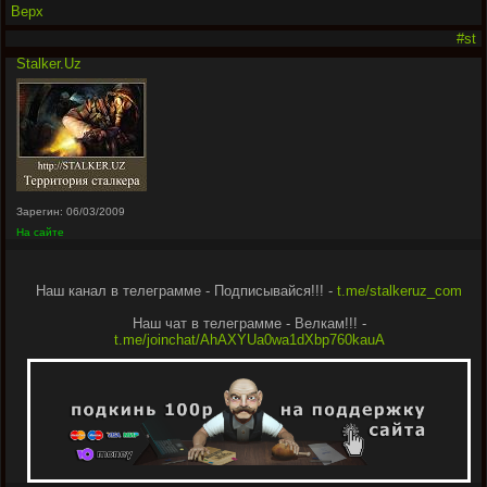
Верх
#st
Stalker.Uz
Зарегин: 06/03/2009
На сайте
Наш канал в телеграмме - Подписывайся!!! -
t.me/stalkeruz_com
Наш чат в телеграмме - Велкам!!! -
t.me/joinchat/AhAXYUa0wa1dXbp760kauA