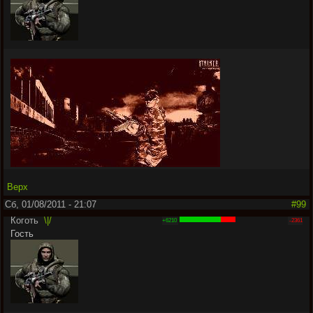
Верх
Сб, 01/08/2011 - 21:07
#99
Коготь
\|/
+6210
-2361
Гость