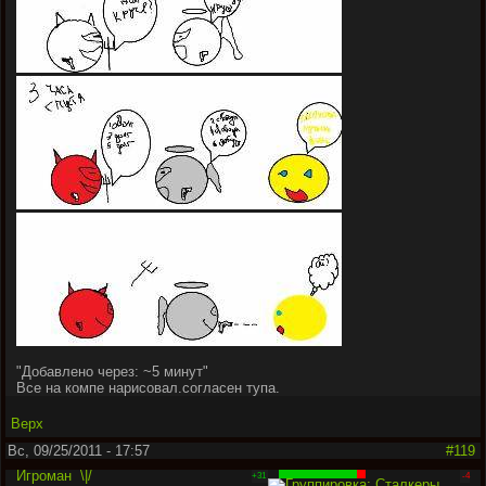
"
Добавлено через: ~5 минут
"
Все на компе нарисовал.согласен тупа.
Верх
Вс, 09/25/2011 - 17:57
#119
Игроман
\|/
+31
-4