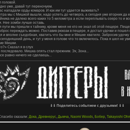
 головой.
дно уже, давай тут переночуем.
нас нападали орды комаров. И как им тут удается выживать?
тра мы с Мишкой вышли, надо успеть до четверга, а сегодня уже вторник да
йника не далеко всего каких то 5 километра а если переплывать озеро то и вс
. Нее зомби лучше оставь.
 пути мы пришли к тайнику, кроме меня не кто не знал об этой пещере. Пещер
брос переждать можно. Поставив рюкзак в пещере, я достал удочки и пошел к
 и вполне съедобная, хватить что бы мне и Мишке хватило. Забросив удочку 
сегодняшний день, и тут у меня в голове что то включилось. Пока я шел не у
оме Мишки.
о?» Сказал я в слух
 последовало. Мишка опять стал прежним. Эх, Зона...
се равно ничего не сделаешь...
⇓⇓ Поделитесь событием с друзьями! ⇓⇓
Спасибо сказали:
Дока
,
Древнерус
,
Дымча
,
Naomi Woods
,
Бобер
,
Takayoshi Oh