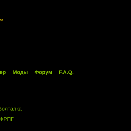
та
ер
Моды
Форум
F.A.Q.
Болталка
 ФРПГ