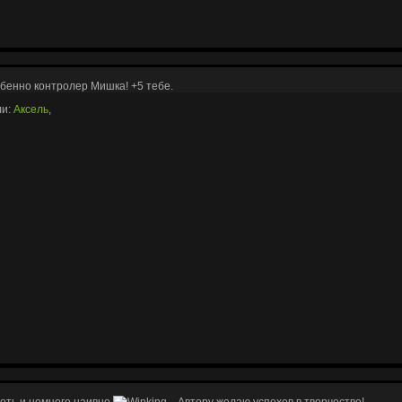
бенно контролер Мишка! +5 тебе.
ли:
Аксель
,
хоть и немного наивно
... Автору желаю успехов в творчестве!