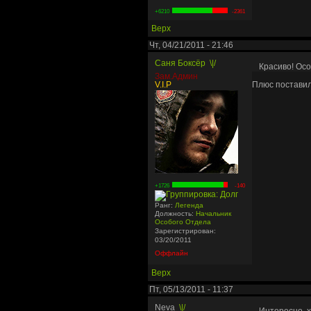
+6210
-2361
Верх
Чт, 04/21/2011 - 21:46
Саня Боксёр
\|/
Красиво! Осо
Зам.Админ
V.I.P
Плюс постави
+1726
-140
Ранг:
Легенда
Должность:
Начальник
Особого Отдела
Зарегистрирован:
03/20/2011
Оффлайн
Верх
Пт, 05/13/2011 - 11:37
Neva
\|/
Интересно, 