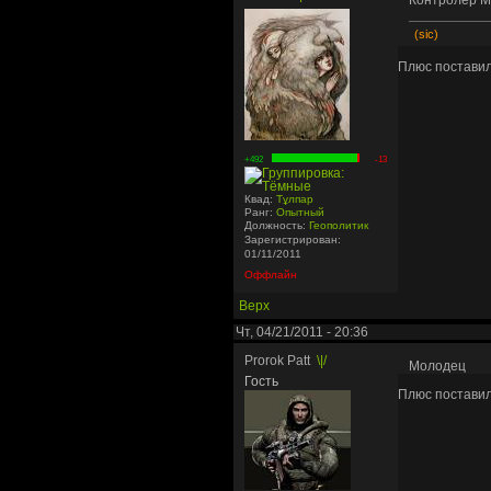
(sic)
Плюс постави
+492
-13
Квад:
Тұлпар
Ранг:
Опытный
Должность:
Геополитик
Зарегистрирован:
01/11/2011
Оффлайн
Верх
Чт, 04/21/2011 - 20:36
Prorok Patt
\|/
Молодец
Гость
Плюс постави