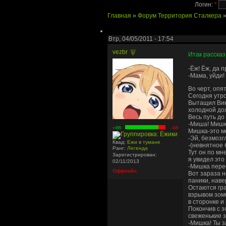
Логин:
*
Главная
»
Форум Территория Сталкера
Втр, 04/05/2011 - 17:54
vezbr
\|/
Итак рассказ
-Ёж! Ёж, да 
-Мама, уйди!
Во черт, опя
Сегодня утро
Вытащил Винт
холодной дож
Весь путь до
-Миша! Мишк
+495
-109
Мишка-это ме
-Эй, безмозг
Квад:
Ежи в тумане
-(невнятное
Ранг:
Легенда
Тут он по мн
Зарегистрирован:
я увидел это
02/11/2013
-Мишка перес
Оффлайн
Вот зараза н
паники, наве
Остаются гра
взрывом зомб
в сторонке и
Покончив с з
свеженькие 
-Мишка! Ты 