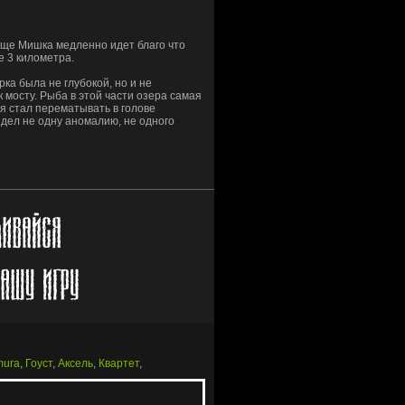
 еще Мишка медленно идет благо что
е 3 километра.
ка была не глубокой, но и не
 мосту. Рыба в этой части озера самая
я стал перематывать в голове
видел не одну аномалию, не одного
mura
,
Гоуст
,
Аксель
,
Квартет
,