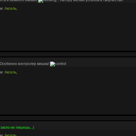
ли:
Аксель
,
! Oсобенно контролер мишка!
ли:
Аксель
,
такого не пишешь...)
ли:
Аксель
,