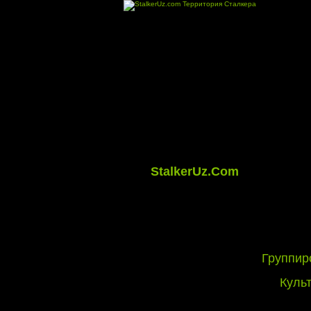
StalkerUz.Com
Группир
Куль