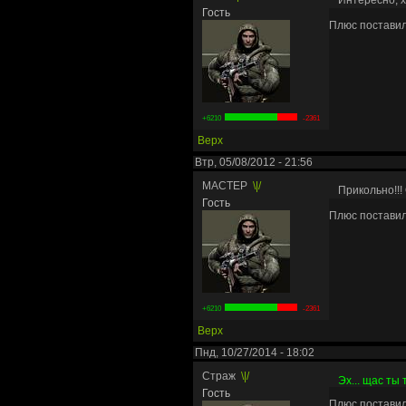
Гость
Плюс постави
+6210
-2361
Верх
Втр, 05/08/2012 - 21:56
MACTEP
\|/
Прикольно!!
Гость
Плюс постави
+6210
-2361
Верх
Пнд, 10/27/2014 - 18:02
Страж
\|/
Эх... щас ты 
Гость
Плюс постави