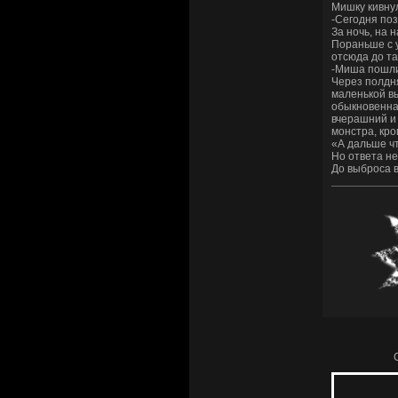
Мишку кивнул
-Сегодня поз
За ночь, на 
Пораньше с у
отсюда до та
-Миша пошли
Через полдня
маленькой вы
обыкновенная
вчерашний и 
монстра, кр
«А дальше чт
Но ответа не
До выброса в