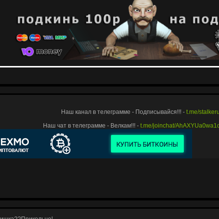
Наш канал в телеграмме - Подписывайся!!! -
t.me/stalke
Наш чат в телеграмме - Велкам!!! -
t.me/joinchat/AhAXYUa0wa
ишка??Прикольно!