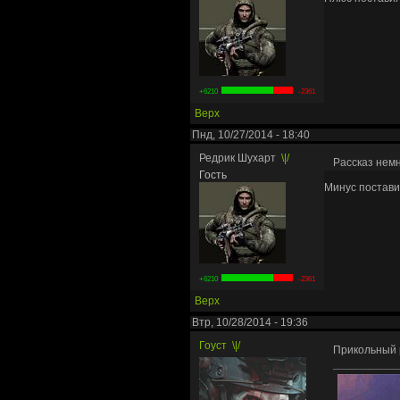
+6210
-2361
Верх
Пнд, 10/27/2014 - 18:40
Редрик Шухарт
\|/
Рассказ нем
Гость
Минус постав
+6210
-2361
Верх
Втр, 10/28/2014 - 19:36
Гоуст
\|/
Прикольный 