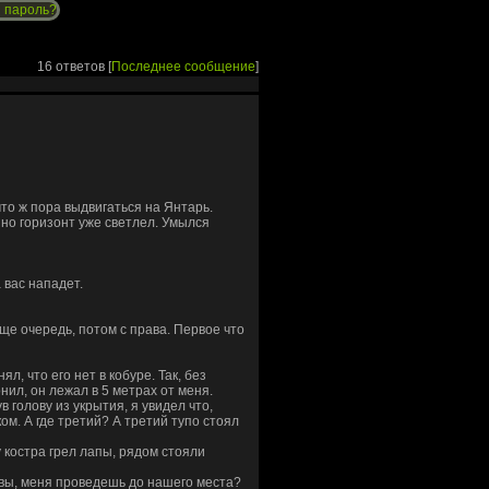
 пароль?
16 ответов [
Последнее сообщение
]
что ж пора выдвигаться на Янтарь.
 но горизонт уже светлел. Умылся
 вас нападет.
еще очередь, потом с права. Первое что
л, что его нет в кобуре. Так, без
нил, он лежал в 5 метрах от меня.
в голову из укрытия, я увидел что,
м. А где третий? А третий тупо стоял
 костра грел лапы, рядом стояли
рвы, меня проведешь до нашего места?