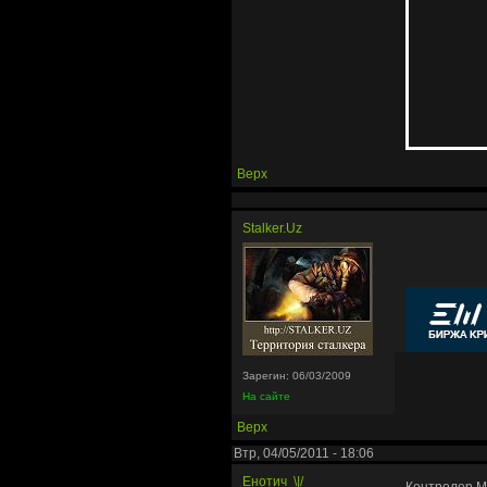
Верх
Stalker.Uz
Зарегин: 06/03/2009
На сайте
Верх
Втр, 04/05/2011 - 18:06
Енотич
\|/
Контролер М