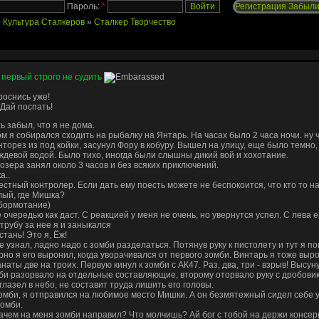
Пароль:
*
Регистрация
Забыли
»
Культура Сталкеров
»
Сталкер Творчество
 первый строго не судить
проснись уже!
 Дай поспать!
ть забыл, что я не дома.
м я собирался сходить на рыбалку на Янтарь. На часах было 2 часа ночи. ну 
орез из под койки, засунул Фору в кобуру. Вышел на улицу, еще было темно,
девой водой. Было тихо, иногда были слышны дикий вой и хохотание.
 озера занял около 3 часов и без всяких приключений.
а..
стный контролер. Если дать ему поесть можете не беспокоится, что кто то на
лый, где Мишка?
 бормотание)
е очередью как даст. С реакцией у меня не очень, но увернутся успел. С лева 
 трубу за нее я и заныкался
тань! Это я, Ёж!
е узнал, ладно надо с зомби разделаться. Потянув руку к пистолету и тут я поня
рно я его выронил, когда уворачивался от первого зомби. Винтарь я тоже выро
наты две на троих. Первую кинул к зомби с АК47. Раз, два, три - взрыв! Высуну
и разорвало на отдельные составляющие, второму оторвало руку с дробовико
 глазел в небо, не составит труда лишить его головы.
омби, я отправился на любимое место Мишки. А он безмятежный сидел себе у
зомби.
зачем на меня зомби направил? Что молчишь? Ай бог с тобой на держи консе