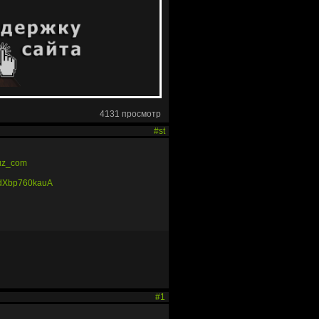
4131 просмотр
#st
ruz_com
1dXbp760kauA
#1