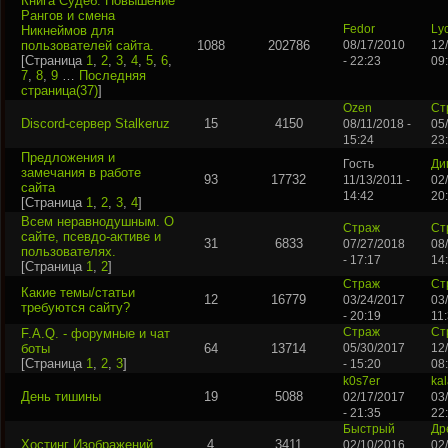
Книга Судеб. Повышение
Рангов и смена
Никнеймов для
Fedor
Ly
пользователей сайта.
1088
202786
08/17/2010
12
[Страница
1
,
2
,
3
,
4
,
5
,
6
,
- 22:23
09
7
,
8
,
9
…
Последняя
страница(37)
]
Ozen
Ст
Discord-сервер Stalkeruz
15
4150
08/11/2018 -
05
15:24
23
Предложения и
Гость
Ди
замечания в работе
93
17732
11/13/2011 -
02
сайта
14:42
20
[Страница
1
,
2
,
3
,
4
]
Всем неравнодушным. О
Страж
Ст
сайте, псевдо-активе и
31
6833
07/27/2018
08
пользователях.
- 17:17
14
[Страница
1
,
2
]
Страж
Ст
Какие темы/статьи
12
16779
03/24/2017
03
требуются сайту?
- 20:19
11
F.A.Q. - форумные и чат
Страж
Ст
боты
64
13714
05/30/2017
12
[Страница
1
,
2
,
3
]
- 15:20
08
k0s7er
ka
День тишины
19
5088
02/17/2017
03
- 21:35
22
Быстрый
Др
Хостинг Изображений
4
3411
02/10/2016
02