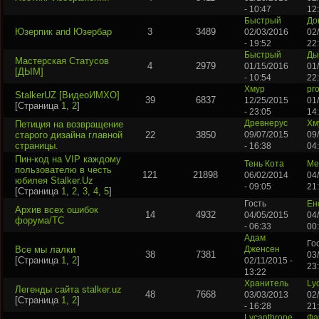
- 10:47
12
Быстрый
До
Юзерпик and Юзербар
3
3489
02/03/2016
02
- 19:52
22
Быстрый
Ды
Мастерская Статусов
4
2979
01/15/2016
01
[ДЫМ]
- 10:54
22
Хмур
pr
StalkerUZ [ВидеоИМХО]
39
6837
12/25/2015
01
[Страница
1
,
2
]
- 23:05
14
Петиция на возвращение
Древнерус
Хм
старого дизайна главной
22
3850
09/07/2015
09
страницы.
- 16:38
04
Пин-код на VIP каждому
Тень Кота
Ме
пользователю в честь
121
21898
06/02/2014
04
юбилея Stalker.Uz
- 09:05
21
[Страница
1
,
2
,
3
,
4
,
5
]
Гость
Ен
Архив всех ошибок
14
4932
04/05/2015
04
форума/ТС
- 06:33
00
Адам
Го
Все мы лалки
Дженсен
38
7381
03
[Страница
1
,
2
]
02/11/2015 -
23
13:22
Хранитель
Ly
Легенды сайта stalker.uz
48
7668
03/03/2013
02/
[Страница
1
,
2
]
- 16:28
21
Lycanthrope
Фа