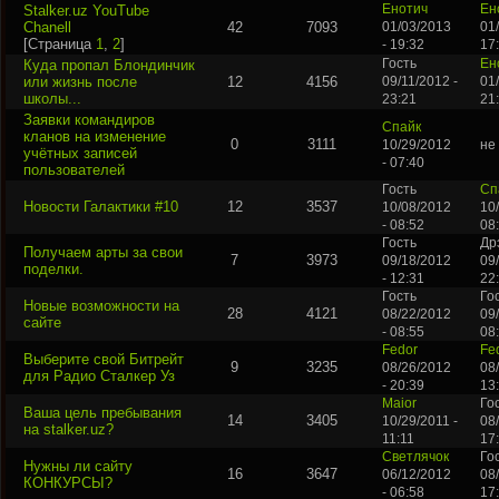
Stalker.uz YouTube
Енотич
Ен
Chanell
42
7093
01/03/2013
01
[Страница
1
,
2
]
- 19:32
17
Куда пропал Блондинчик
Гость
Ен
или жизнь после
12
4156
09/11/2012 -
01
школы...
23:21
21
Заявки командиров
Спайк
кланов на изменение
0
3111
10/29/2012
не
учётных записей
- 07:40
пользователей
Гость
Сп
Новости Галактики #10
12
3537
10/08/2012
10
- 08:52
08
Гость
Др
Получаем арты за свои
7
3973
09/18/2012
09
поделки.
- 12:31
22
Гость
Го
Новые возможности на
28
4121
08/22/2012
09
сайте
- 08:55
08
Fedor
Fe
Выберите свой Битрейт
9
3235
08/26/2012
08
для Радио Сталкер Уз
- 20:39
13
Maior
Го
Ваша цель пребывания
14
3405
10/29/2011 -
08
на stalker.uz?
11:11
17
Светлячок
Го
Нужны ли сайту
16
3647
06/12/2012
08
КОНКУРСЫ?
- 06:58
17