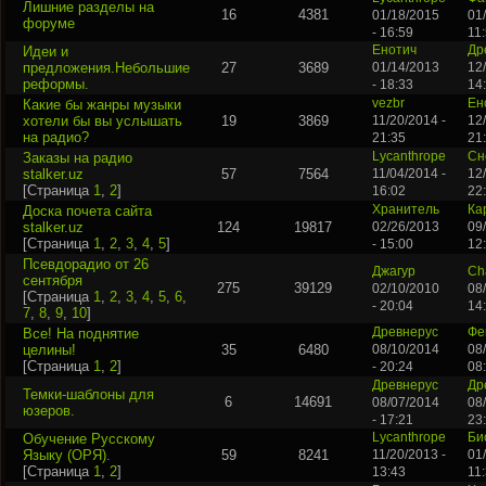
Лишние разделы на
16
4381
01/18/2015
01
форуме
- 16:59
11
Идеи и
Енотич
Др
предложения.Небольшие
27
3689
01/14/2013
12
реформы.
- 18:33
14
Какие бы жанры музыки
vezbr
Ен
хотели бы вы услышать
19
3869
11/20/2014 -
12
на радио?
21:35
21
Заказы на радио
Lycanthrope
Сн
stalker.uz
57
7564
11/04/2014 -
12
[Страница
1
,
2
]
16:02
22
Доска почета сайта
Хранитель
Ка
stalker.uz
124
19817
02/26/2013
09
[Страница
1
,
2
,
3
,
4
,
5
]
- 15:00
12
Псевдорадио от 26
Джагур
Ch
сентября
275
39129
02/10/2010
08
[Страница
1
,
2
,
3
,
4
,
5
,
6
,
- 20:04
14
7
,
8
,
9
,
10
]
Все! На поднятие
Древнерус
Фе
целины!
35
6480
08/10/2014
08
[Страница
1
,
2
]
- 20:24
08
Древнерус
Др
Темки-шаблоны для
6
14691
08/07/2014
08
юзеров.
- 17:21
23
Обучение Русскому
Lycanthrope
Би
Языку (ОРЯ).
59
8241
11/20/2013 -
01
[Страница
1
,
2
]
13:43
11