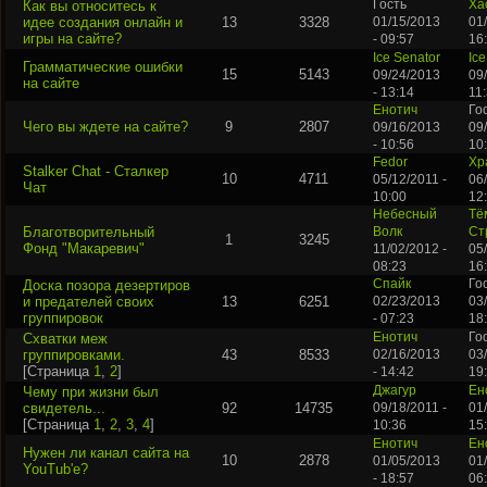
Как вы относитесь к
Гость
Ха
идее создания онлайн и
13
3328
01/15/2013
01
игры на сайте?
- 09:57
16
Ice Senator
Ice
Грамматические ошибки
15
5143
09/24/2013
09
на сайте
- 13:14
11
Енотич
Го
Чего вы ждете на сайте?
9
2807
09/16/2013
09
- 10:56
10
Fedor
Хр
Stalker Chat - Сталкер
10
4711
05/12/2011 -
06/
Чат
10:00
12
Небесный
Тё
Благотворительный
Волк
Ст
1
3245
Фонд "Макаревич"
11/02/2012 -
05
08:23
16
Доска позора дезертиров
Спайк
Го
и предателей своих
13
6251
02/23/2013
03
группировок
- 07:23
18
Схватки меж
Енотич
Го
группировками.
43
8533
02/16/2013
03
[Страница
1
,
2
]
- 14:42
19
Чему при жизни был
Джагур
Ен
свидетель...
92
14735
09/18/2011 -
01
[Страница
1
,
2
,
3
,
4
]
10:36
15
Енотич
Ен
Нужен ли канал сайта на
10
2878
01/05/2013
01/
YouTub'е?
- 18:57
06