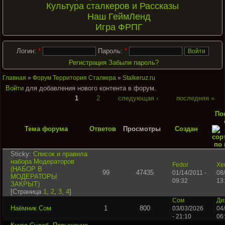
Культура сталкеров и Рассказы
Наш ГеймЛенд
Игра ФРПГ
Логин:
*
Пароль:
*
Регистрация
Забыли пароль?
Главная
»
Форум Территория Сталкера
»
Stalkeruz.ru
Войти
для добавления нового контента в форум.
1
2
следующая ›
последняя »
По
Тема форума
Ответов
Просмотры
Создан
Sticky:
Список и правила
набора Модераторов
Fedor
Хе
(НАБОР В
99
47435
01/14/2011 -
08
МОДЕРАТОРЫ
09:32
13
ЗАКРЫТ)
[Страница
1
,
2
,
3
,
4
]
Сом
Ди
Наёмник Сом
1
800
03/03/2026
04
- 21:10
06