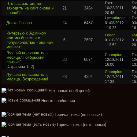
Что вас заставляет
Гость
Го
заходить на сайт снова и
21
3464
10/22/2011 -
05
снова!?
20:48
14
Lycanthrope
Го
Доска Позора
24
6437
01/08/2012
03
- 19:23
16
Интервью с Админом
Fedor
Py
или мы боремся с
6
2697
01/10/2012
01
популярностью - она нам
- 13:52
20
мешает!
Лучший пользователь
Champion
Го
месяца."Ноябрьский
33
6874
12/18/2011 -
12/
призыв"
16:00
13
[Страница
1
,
2
]
Champion
Го
Лучший пользователь
28
4394
12/17/2011 -
12/
месяца. Возрождение!
17:32
15
Нет новых сообщений
Новые сообщения
Горячая тема (нет новых)
Горячая тема (есть новые)