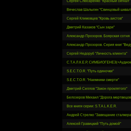
Сергей Слюсаренко "Красный сигнал"
Вячеслав Шалыгин "Свинцовый шквал
Сергей Климовцев "Кровь аистов"
Дмитрий Казаков "Сын зари"
Александр Прозоров. Боярская сотня
Александр Прозоров. Серия книг "Вед
Сергей Недоруб "Личность клиента"
С.Т.А.Л.К.Е.Р, СИМБИОГЕНЕЗ(+Аудиок
S.E.C.T.O.R. "Путь одиночки"
S.E.C.T.O.R. "Наемники смерти"
Дмитрий Силлов "Закон проклятого"
Белозеров Михаил "Дорога мертвецов
Все книги серии: S.T.A.L.K.E.R.
Андрей Стрелко "Завещание сталкера
Алексей Гравицкий "Путь домой"