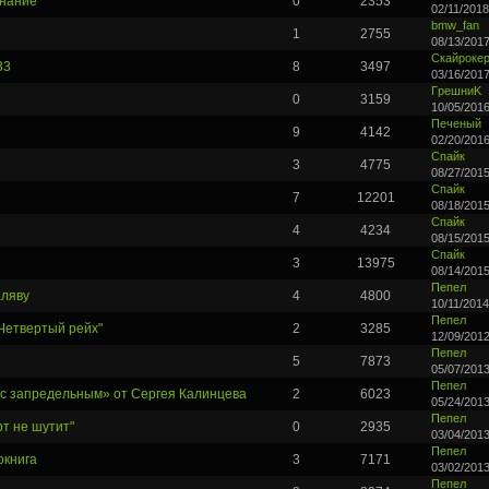
знание"
0
2353
02/11/2018
bmw_fan
1
2755
08/13/2017
Скайроке
33
8
3497
03/16/2017
ГpeшниK
0
3159
10/05/2016
Печеный
9
4142
02/20/2016
Спайк
3
4775
08/27/2015
Спайк
7
12201
08/18/2015
Спайк
4
4234
08/15/2015
Спайк
3
13975
08/14/2015
Пепел
аляву
4
4800
10/11/2014
Пепел
"Четвертый рейх"
2
3285
12/09/2012
Пепел
5
7873
05/07/2013
Пепел
 с запредельным» от Сергея Калинцева
2
6023
05/24/2013
Пепел
рт не шутит"
0
2935
03/04/2013
Пепел
окнига
3
7171
03/02/2013
Пепел