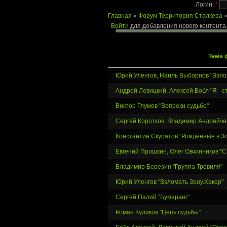
Логин:
*
Главная
»
Форум Территория Сталкера
Войти
для добавления нового контента
Тема 
Юрий Уленгов, Наиль Выборнов "Взло
Андрей Левицкий, Алексей Бобл "Я - с
Виктор Глумов "Вопреки судьбе"
Сергей Коротков, Владимир Андрейчен
Константин Скуратов "Рожденные в Зо
Евгений Прошкин, Олег Овчинников "
Владимир Березин "Группа Тревиля"
Юрий Уленгов "Взломать Зону.Хакер"
Сергей Палий "Бумеранг"
Роман Куликов "Цепь судьбы"