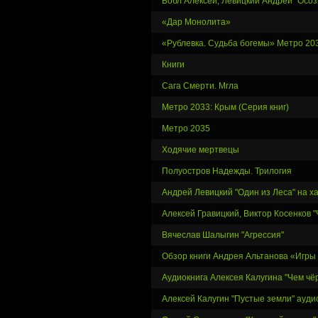
Бобл Алексей, Левицкий Андрей "Осо
«Дар Монолита»
«Рублевка. Судьба богемы» Метро 20
Книги
Сага Смерти. Мгла
Метро 2033: Крым (Серия книг)
Метро 2035
Ходячие мертвецы
Полуостров Надежды. Трилогия
Андрей Левицкий "Один из Леса" на х
Алексей Гравицкий, Виктор Косенков 
Вячеслав Шалыгин "Агрессия"
Обзор книги Андрея Альтанова «Игры
Аудиокнига Алексея Калугина "Чем чё
Алексей Калугин "Пустые земли" ауди