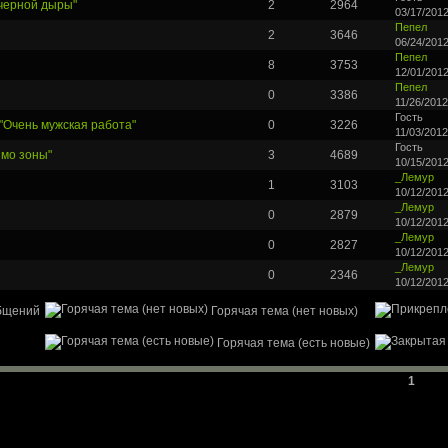
 черной дыры"
2
2964
03/17/2012
Пепел
2
3646
06/24/2012
Пепел
8
3753
12/01/2012
Пепел
0
3386
11/26/2012
Гость
"Очень мужская работа"
0
3226
11/03/2012
Гость
ймо зоны"
3
4689
10/15/2012
_Лемур
1
3103
10/12/2012
_Лемур
0
2879
10/12/2012
_Лемур
0
2827
10/12/2012
_Лемур
0
2346
10/12/2012
бщений
Горячая тема (нет новых)
Горячая тема (есть новые)
1