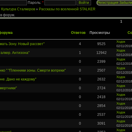
Пароль:
*
Регистрация
Забыли
»
Культура Сталкеров
»
Рассказы по вселенной STALKER
 в форум.
1
форума
Ответов
Просмотры
Со
Ходок
мать Зону. Новый рассвет"
4
9525
02/11/2018
Ходок
талкер. Антизона"
1
12942
02/12/2018
Ходок
0
2399
02/12/2018
Ходок
ко " "Пленники зоны. Смерти вопреки"
0
2507
02/12/2018
Ходок
не. Дано не каждому"
0
2632
02/12/2018
Ходок
Смертники"
0
2724
02/12/2018
Ходок
0
2418
02/11/2018
Ходок
0
2854
02/11/2018
Ходок
0
2537
02/11/2018
Ходок
0
3091
02/11/2018
Ходок