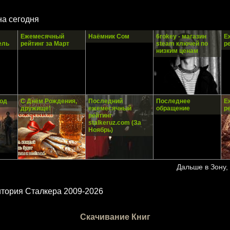
на сегодня
Ежемесячный
Наёмник Сом
6rokey - магазин
Е
ель
рейтинг за Март
steam ключей по
р
низким ценам
од
С Днём Рождения,
Последний
Последнее
Е
дружище!
ежемесячный
обращение
р
рейтинг
stalkeruz.com (За
Ноябрь)
Дальше в Зону, 
ритория Сталкера 2009-2026
Скачивание Книг