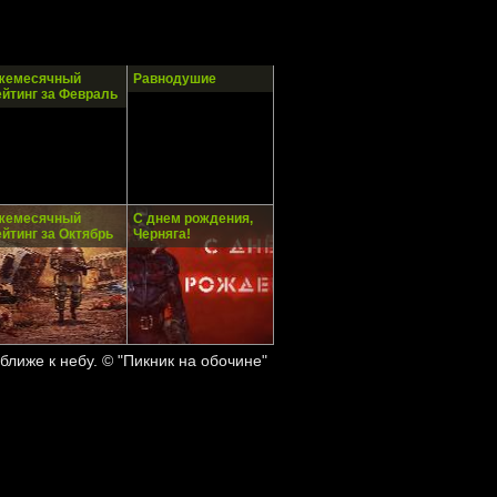
жемесячный
Равнодушие
ейтинг за Февраль
жемесячный
С днем рождения,
ейтинг за Октябрь
Черняга!
ближе к небу. © "Пикник на обочине"