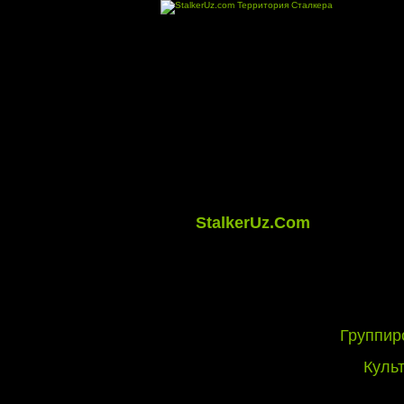
StalkerUz.Com
Группир
Куль