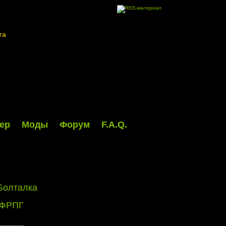
та
ер
Моды
Форум
F.A.Q.
Болталка
 ФРПГ