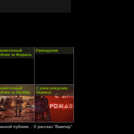
жемесячный
Равнодушие
ейтинг за Февраль
жемесячный
С днем рождения,
ейтинг за Октябрь
Черняга!
анной публике... © рассказ "Вампир"