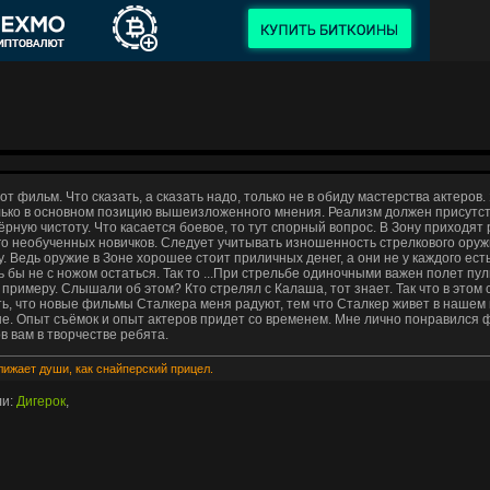
от фильм. Что сказать, а сказать надо, только не в обиду мастерства актеро
лько в основном позицию вышеизложенного мнения. Реализм должен присутств
чёрную чистоту. Что касается боевое, то тут спорный вопрос. В Зону приходя
о необученных новичков. Следует учитывать изношенность стрелкового оруж
у. Ведь оружие в Зоне хорошее стоит приличных денег, а они не у каждого есть,
 бы не с ножом остаться. Так то ...При стрельбе одиночными важен полет пу
 примеру. Слышали об этом? Кто стрелял с Калаша, тот знает. Так что в этом
ть, что новые фильмы Сталкера меня радуют, тем что Сталкер живет в нашем
е. Опыт съёмок и опыт актеров придет со временем. Мне лично понравился ф
ов вам в творчестве ребята.
ближает души, как снайперский прицел.
ли:
Дигерок
,