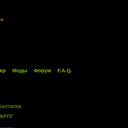
та
ер
Моды
Форум
F.A.Q.
Болталка
 ФРПГ