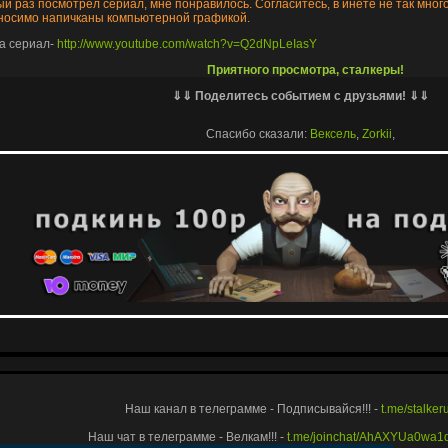
ый раз посмотрел сериал, мне понравилось. Согласитесь, в инете не так мно
носимо напичканы компьютерной графикой.
на сериал-
http://www.youtube.com/watch?v=Q2dNpLeIasY
Приятного просмотра, сталкеры!
⇓⇓ Поделитесь событием с друзьями! ⇓⇓
Спасибо сказали:
Вексель
,
Zorkii
,
Наш канал в телеграмме - Подписывайся!!! -
t.me/stalke
Наш чат в телеграмме - Велкам!!! -
t.me/joinchat/AhAXYUa0wa