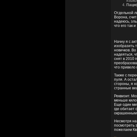
языко
Паци
Отдельной л
Ворона, счит
надеюсь, зл
что его так и
Начну я с ак
изобразить т
новичков. Во
надеяться, ч
снят в 2010 
преобразова
что привело
Также с пере
пуля. А ост
стороны, я х
странные вещ
Реквизит. Мо
меньше кило
Еще один мин
где обитает 
окрашенным 
Несмотря на 
посмотреть э
пожелаем Кв