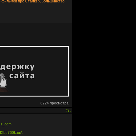
го фильмов про Сталкер, большинство
6224 просмотра
#st
ruz_com
1dXbp760kauA