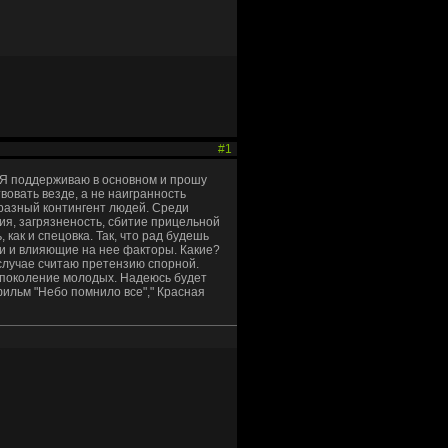
#1
в. Я поддерживаю в основном и прошу
овать везде, а не наигранность
т разный контингент людей. Среди
ия, загрязненость, сбитие прицельной
 как и спецовка. Так, что рад будешь
ли и влияющие на нее факторы. Какие?
 случае считаю претензию спорной.
 поколение молодых. Надеюсь будет
ильм "Небо помнило все"," Красная