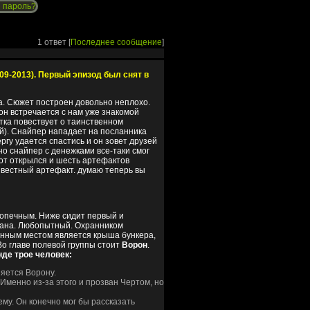
 пароль?
1 ответ [
Последнее сообщение
]
9-2013). Первый эпизод был снят в
а. Сюжет построен довольно неплохо.
н встречается с нам уже знакомой
тка повествует о таинственном
бой). Снайпер нападает на посланника
ергу удается спастись и он зовет друзей
 но снайпер с денежками все-таки смог
 тот открылся и шесть артефактов
звестный артефакт. думаю теперь вы
одопечным. Ниже сидит первый и
лана. Любопытный. Охранником
енным местом является крыша бункера,
Во главе полевой группы стоит
Ворон
.
нде трое человек:
яется Ворону.
 Именно из-за этого и прозван Чертом, но
ему. Он конечно мог бы рассказать