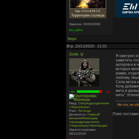
Зарегин: 06/03/2009
На сайте
Верх
Втр, 10/13/2020 - 21:01
Zorkii
\|/
Я смотрел эт
заметить то
актеров и в 
которых мног
рамки, отдач
любому, лишь
Сила ветра к
Хочу добави
жить и дальш
+964
-122
нить". Успех
Квад:
Спецподразделение
Ни что, не с
«Чернобыль»
Ранг:
Легенда
Плюс постави
Должность:
Главный
механик/Командир
спецподразделения
«Чернобыль»/Каптёрщик
Зарегистрирован:
08/12/2018