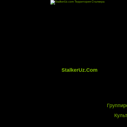
StalkerUz.Com
Группир
Куль