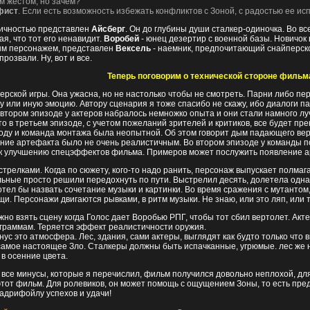
м жестом, но зачем?
фист
. Если есть возможность избежать конфликтов с Зоной, с радостью ее исп
ичностью представлен
Айсберг
. Он до глубины души сталкер-одиночка. Во в
ая, что тот его ненавидит.
Воробей
- юнец дезертир с военной базы. Новичок в
ым персонажем, представлен
Вексель
- наемник, предпочитающий снайперско
 прозвали. Ну, вот и все.
Теперь поговорим о технической стороне фильм
терской игры. Она ужасна, но не настолько чтобы не смотреть. Парни либо пе
у или иную эмоцию. Автору сценария я тоже спасибо не скажу, ибо диалоги п
 втором эпизоде у актеров набралось немножко опыта и они стали намного лу
то в третьем эпизоде, с учетом пожеланий зрителей и критиков, все будет пр
году и команда монтажа была неопытной. Об этом говорит дым падающего верт
ние артефакта было не очень реалистичным. Во втором эпизоде у команды 
 к улучшению спецэффектов фильма. Примеров может послужить появление ар
стрелками. Когда по сюжету, кого-то надо ранить, персонаж выпускает полмага
альные просто решили передохнуть по пути. Выстрелил десять, долетела одн
отел бы назвать сочетание музыки и картинки. Во время сражения с мутантом,
и. Персонажи двигаются рывками, в ритм музыки. Не знаю, или это ляп, или т
жно взять сцену когда Голос дает Воробью РПГ, чтобы тот сбил вертолет. Акт
граммам. Теряется эффект реалистичности оружия.
ус это атмосфера. Лес, здания, сами актеры, выглядят как будто только что в
самое настоящее Зло. Сталкеры должны быть испачканные, угрюмые. лес же 
в осенние цвета.
все минусы, которые я перечислил, фильм получился довольно неплохой, для
тот фильм. Для ролевиков, он может помощь с ощущением Зоны, то есть пред
адрифойлу успехов и удачи!