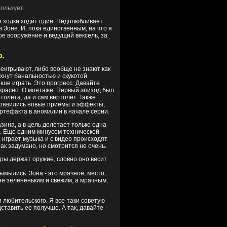
ользует.
се ходки ходит один. Недолюбливает
 Зоне. И, пока единственным, на что я
е вооружение и ведущий вексель, за
а.
реигрывают, либо вообще не знают как
ахнут банальностью и скукотой
чше играть. Это прогресс. Давайте
екрасно. О монтаже. Первый эпизод был
олета, да и сам вертолет. Также
появились новые приемы и эффекты,
тефакта в аномалии в начале серии.
зина, а в цель долетает только одна
а. Еще одним минусом технической
 играет музыка и с видео происходят
ак задумано, но смотрится не очень.
еры держат оружие, словно оно весит
ымылись. Зона - это мрачное, место,
не зелененьким и свежим, а мрачным,
 любительского. Я все-таки советую
ставить ее получше. А так, давайте