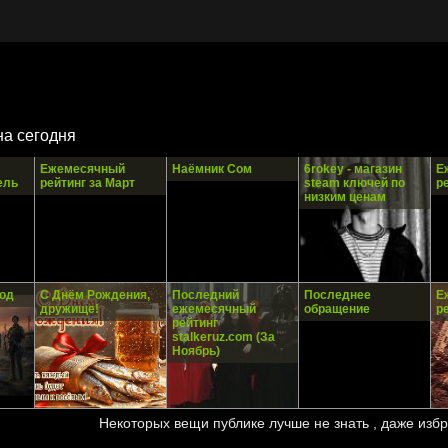
на сегодня
Ежемесячный
Наёмник Сом
6rokey - магазин
Е
ель
рейтинг за Март
steam ключей по
р
низким ценам
од
С Днём Рождения,
Последний
Последнее
Е
дружище!
ежемесячный
обращение
р
рейтинг
stalkeruz.com (За
Ноябрь)
Некоторых вещи публике лучше не знать , даже избр