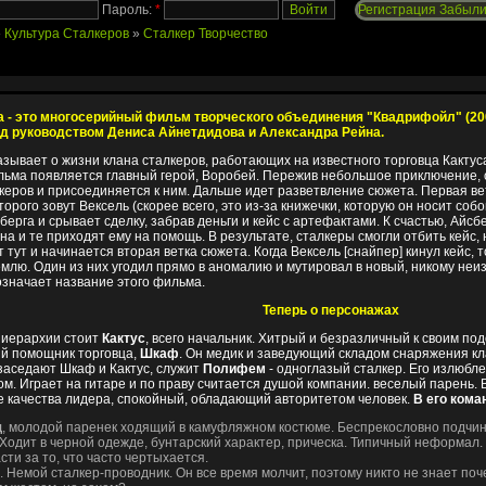
Пароль:
*
Регистрация
Забыли
»
Культура Сталкеров
»
Сталкер Творчество
 - это многосерийный фильм творческого объединения "Квадрифойл" (200
од руководством Дениса Айнетдидова и Александра Рейна.
зывает о жизни клана сталкеров, работающих на известного торговца Кактус
льма появляется главный герой, Воробей. Пережив небольшое приключение, о
керов и присоединяется к ним. Дальше идет разветвление сюжета. Первая ве
торого зовут Вексель (скорее всего, это из-за книжечки, которую он носит со
сберга и срывает сделку, забрав деньги и кейс с артефактами. К счастью, Айсб
ана и те приходят ему на помощь. В результате, сталкеры смогли отбить кейс,
т тут и начинается вторая ветка сюжета. Когда Вексель [снайпер] кинул кейс,
млю. Один из них угодил прямо в аномалию и мутировал в новый, никому неи
означает название этого фильма.
Теперь о персонажах
 иерархии стоит
Кактус
, всего начальник. Хитрый и безразличный к своим п
й помощник торговца,
Шкаф
. Он медик и заведующий складом снаряжения к
 заседают Шкаф и Кактус, служит
Полифем
- одноглазый сталкер. Его излюбл
м. Играет на гитаре и по праву считается душой компании. веселый парень. 
 качества лидера, спокойный, обладающий авторитетом человек.
В его кома
щ
, молодой паренек ходящий в камуфляжном костюме. Беспрекословно подчин
 Ходит в черной одежде, бунтарский характер, прическа. Типичный неформал.
сти за то, что часто чертыхается.
. Немой сталкер-проводник. Он все время молчит, поэтому никто не знает поч