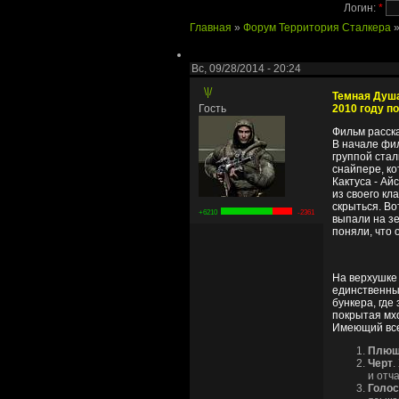
Логин:
*
Главная
»
Форум Территория Сталкера
Вс, 09/28/2014 - 20:24
\|/
Темная Душа
Гость
2010 году п
Фильм расска
В начале фи
группой стал
снайпере, ко
Кактуса - Ай
из своего кл
скрыться. Во
+6210
-2361
выпали на зе
поняли, что 
На верхушке
единственны
бункера, где
покрытая мхо
Имеющий все
Плю
Черт
.
и отча
Голос