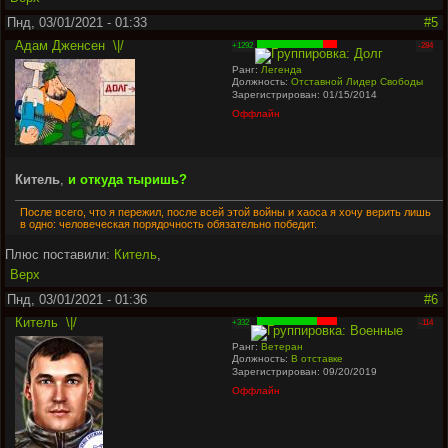
Пнд, 03/01/2021 - 01:33
#5
Адам Дженсен
\|/
+1292
-284
Ранг:
Легенда
Должность:
Отставной Лидер Свободы
Зарегистрирован: 01/15/2014
Оффлайн
Китель
,
и откуда тыришь?
После всего, что я пережил, после всей этой войны и хаоса я хочу верить лишь
в одно: человеческая порядочность обязательно победит.
Плюс поставили:
Китель
,
Верх
Пнд, 03/01/2021 - 01:36
#6
Китель
\|/
+332
-114
Ранг:
Ветеран
Должность:
В отставке
Зарегистрирован: 09/20/2019
Оффлайн