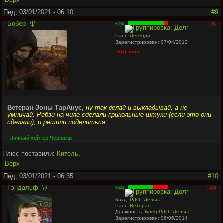
Пнд, 03/01/2021 - 06:10
#9
Бобер
\|/
+746
-91
Ранг:
Легенда
Зарегистрирован: 07/04/2013
Оффлайн
Ветеран Зоны ТарАнус,
ну так делай и выкладывай, а не
умничай. Ребзи на чиле сделали прикольные штуки (если это они
сделали), и решили поделиться.
Личный хейтер Черняжи
Плюс поставили:
Китель
,
Верх
Пнд, 03/01/2021 - 06:35
#10
Гэндальф
\|/
+505
-318
Квад:
РДО "Дельта"
Ранг:
Ветеран
Должность:
Боец РДО "Дельта"
Зарегистрирован: 06/06/2014