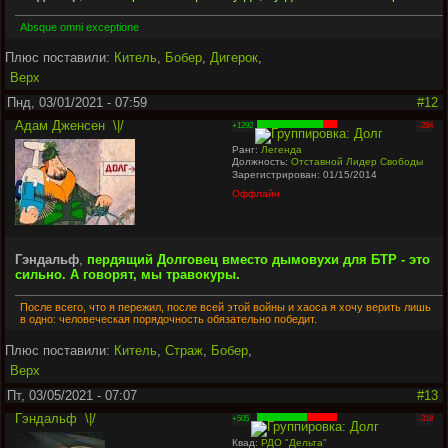
Absque omni exceptione
Плюс поставили:
Китель
,
Бобер
,
Дигерок
,
Верх
Пнд, 03/01/2021 - 07:59
#12
Адам Дженсен
\|/
+1292
-284
Ранг:
Легенда
Должность:
Отставной Лидер Свободы
Зарегистрирован: 01/15/2014
Оффлайн
Гэндальф
,
пердящий Долговец вместо дымовухи для БТР - это
сильно. А говорят, мы травокуры.
После всего, что я пережил, после всей этой войны и хаоса я хочу верить лишь
в одно: человеческая порядочность обязательно победит.
Плюс поставили:
Китель
,
Страж
,
Бобер
,
Верх
Пт, 03/05/2021 - 07:07
#13
Гэндальф
\|/
+505
-318
Квад:
РДО "Дельта"