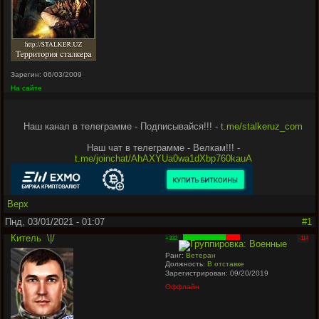
Зарегин: 06/03/2009
На сайте
Наш канал в телеграмме - Подписывайся!!! -
t.me/stalkeruz_com
Наш чат в телеграмме - Велкам!!! -
t.me/joinchat/AhAXYUa0wa1dXbp760kauA
Верх
Пнд, 03/01/2021 - 01:07
#1
Китель
\|/
+332
-114
Ранг:
Ветеран
Должность:
В отставке
Зарегистрирован: 09/20/2019
Оффлайн