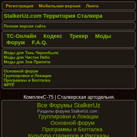
Регистрация
Мобильная версия
Лента
StalkerUz.com Территория Сталкера
Полная версия сайта
ТС-Онлайн
Кодекс
Трекер
Моды
Форум
F.A.Q.
Моды для Тень Чернобыля
Моды для Чистое Небо
Моды для Зов Припяти
Основной форум
Группировки и Локации
Программы и Болталка
ФРПГ
КомплекС-75 | Сталкерская артодельня.
Все Форумы StalkerUz
Разделы форума StalkerUz.com :
Группировки и Локации
Основной форум
Программы и Болталка
Культура сталкеров и Рассказы