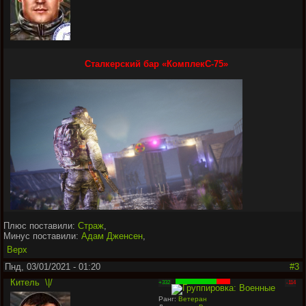
Сталкерский бар «КомплекС-75»
Плюс поставили:
Страж
,
Минус поставили:
Адам Дженсен
,
Верх
Пнд, 03/01/2021 - 01:20
#3
Китель
\|/
+332
-114
Ранг:
Ветеран