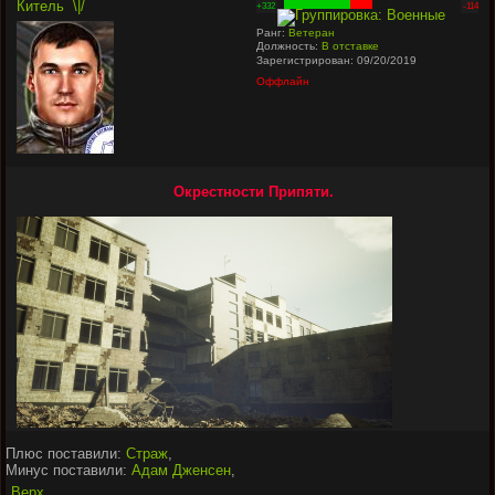
Китель
\|/
+332
-114
Ранг:
Ветеран
Должность:
В отставке
Зарегистрирован: 09/20/2019
Оффлайн
Окрестности Припяти.
Плюс поставили:
Страж
,
Минус поставили:
Адам Дженсен
,
Верх