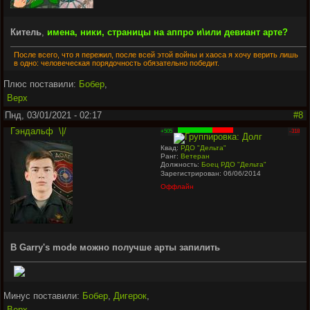
Китель
,
имена, ники, страницы на аппро и\или девиант арте?
После всего, что я пережил, после всей этой войны и хаоса я хочу верить лишь
в одно: человеческая порядочность обязательно победит.
Плюс поставили:
Бобер
,
Верх
Пнд, 03/01/2021 - 02:17
#8
Гэндальф
\|/
+505
-318
Квад:
РДО "Дельта"
Ранг:
Ветеран
Должность:
Боец РДО "Дельта"
Зарегистрирован: 06/06/2014
Оффлайн
В Garry's mode можно получше арты запилить
Минус поставили:
Бобер
,
Дигерок
,
Верх