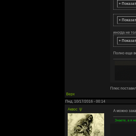
+ Показа
+ Показа
иногда не то
+ Показа
Полно еще вс
Плюс постави
Верх
Пнд, 10/17/2016 - 00:14
Аквос
\|/
А можно зака
Знаете, а я н