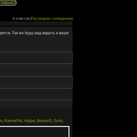
 пароль?
6 ответов [
Последнее сообщение
]
ятся. Так же буду рад видеть и ваши
ra
,
RammFAN
,
Айдар
,
BookerD
,
Zorkii
,