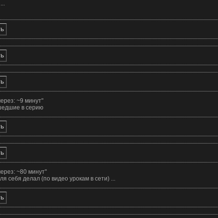
..
ть
ть
ть
ерез: ~9 минут
"
шедшие в серию
ть
ть
ерез: ~80 минут
"
я себя делал (по видео урокам в сети) ...
ть