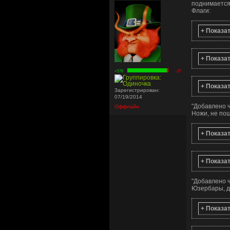
поднимается.
Флаги:
+ Показа
+ Показа
+576
-27
+ Показа
Зарегистрирован:
07/19/2014
"
Добавлено ч
Оффлайн
Ножи, не по
+ Показа
+ Показа
"
Добавлено ч
Юзербары, дл
+ Показа