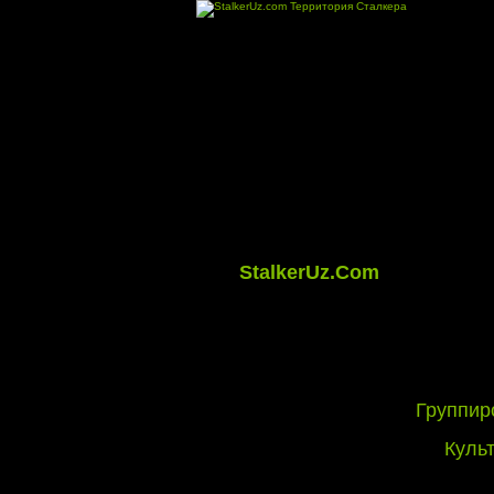
StalkerUz.Com
Группир
Куль