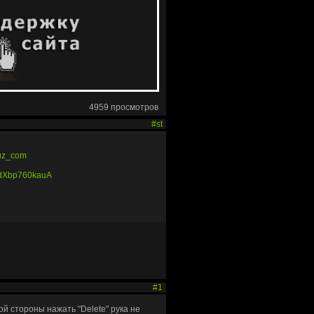
4959 просмотров
#st
ruz_com
1dXbp760kauA
#1
ой стороны нажать "Delete" рука не