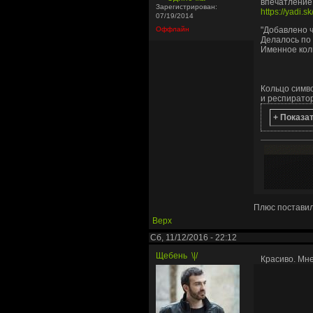
впечатление 
Зарегистрирован:
https://yadi
07/19/2014
Оффлайн
"
Добавлено ч
Делалось по
Именное кол
Кольцо симво
и респирато
+ Показа
Плюс постави
Верх
Сб, 11/12/2016 - 22:12
Щебень
\|/
Красиво. Мне