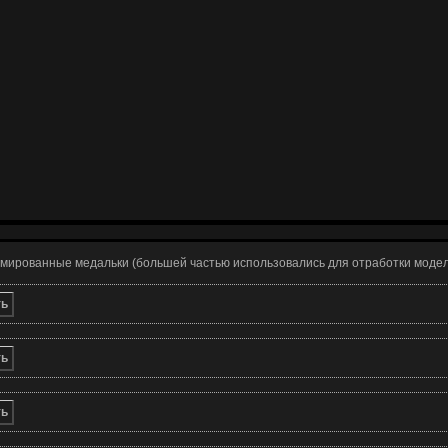
имированные медальки (большей частью использовались для отработки моде
ть
ть
ть