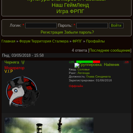
Наш ГеймЛенд
Игра ФРПГ
Логин:
*
Пароль:
*
Регистрация
Забыли пароль?
Главная
»
Форум Территория Сталкера
»
ФРПГ
»
Профайлы
4 ответа [
Последнее сообщение
]
Пнд, 03/05/2018 - 15:58
Черняга
\|/
+275
-126
Модератор
Квад:
Соловьи
V.I.P
Ранг:
Легенда
Должность:
Глава Синдиката
Зарегистрирован: 01/06/2016
Оффлайн