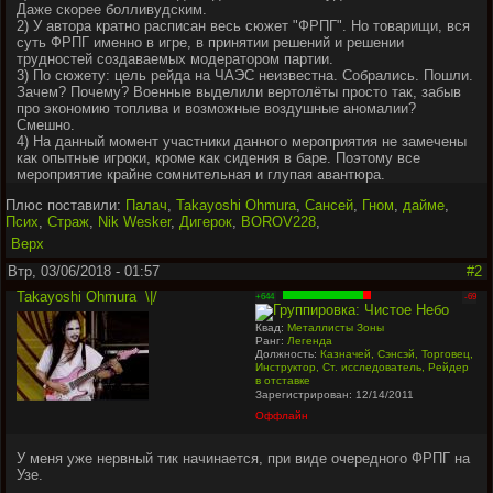
Даже скорее болливудским.
2) У автора кратно расписан весь сюжет "ФРПГ". Но товарищи, вся
суть ФРПГ именно в игре, в принятии решений и решении
трудностей создаваемых модератором партии.
3) По сюжету: цель рейда на ЧАЭС неизвестна. Собрались. Пошли.
Зачем? Почему? Военные выделили вертолёты просто так, забыв
про экономию топлива и возможные воздушные аномалии?
Смешно.
4) На данный момент участники данного мероприятия не замечены
как опытные игроки, кроме как сидения в баре. Поэтому все
мероприятие крайне сомнительная и глупая авантюра.
Плюс поставили:
Палач
,
Takayoshi Ohmura
,
Сансей
,
Гном
,
дайме
,
Псих
,
Страж
,
Nik Wesker
,
Дигерок
,
BOROV228
,
Верх
Втр, 03/06/2018 - 01:57
#2
Takayoshi Ohmura
\|/
+644
-69
Квад:
Металлисты Зоны
Ранг:
Легенда
Должность:
Казначей, Сэнсэй, Торговец,
Инструктор, Ст. исследователь, Рейдер
в отставке
Зарегистрирован: 12/14/2011
Оффлайн
У меня уже нервный тик начинается, при виде очередного ФРПГ на
Узе.