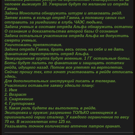
человек выживут 10. Умершие будут по желанию из отряда
Гамма.
Задача Монолита обнаружить штурм и атаковать рейд.
Затем взять в кольцо отряд Гамма, а половину своих сил
отправить за ушедшими в глубь ЧАЭС людьми.
Задача ученых в составе отряда Альфа обнаружить остатки
О сознания и доказательства второй базы О сознания
Задача остальных участников отряда Альфа не допустить
смерти ученых.
Уничтожать препятствия.
Задача отряда Гамма, брать весь огонь на себя и не дать
фанатикам перестрелять отряд Альфа.
Эвакуационная группа будут военные. 1 ГГ остальные боты.
Боты будут палить по фанатикам и защищать остатки
рейда, идущего назад. Потом все улетят на вертолетах.
Сейчас прошу тех, кто хочет участвовать в рейде отписать
здесь.
Для дополнительных инструкций писать в телеграм.
Участники оставьте заявку здесьпо плану:
1. Имя
2. Возраст
3. Снаряжение
4. Группировка
5. Какая роль будете вы выполнять в рейде.
Экипировка и оружие: разрешено ТОЛЬКО имеющееся в
оригинальной серии сталкер. У каждого ограничение по весу
70 кг. В экзоскелетах кто 125 кг.
Указывать точное количество аптечек патрон гранат.