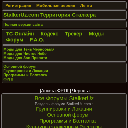
Регистрация
Мобильная версия
Лента
StalkerUz.com Территория Сталкера
Полная версия сайта
ТС-Онлайн
Кодекс
Трекер
Моды
Форум
F.A.Q.
Моды для Тень Чернобыля
Моды для Чистое Небо
Моды для Зов Припяти
Основной форум
Группировки и Локации
Программы и Болталка
ФРПГ
[Анкета-ФРПГ] Черняга
Все Форумы StalkerUz
Разделы форума StalkerUz.com :
Группировки и Локации
Основной форум
Программы и Болталка
Культура сталкеров и Рассказы