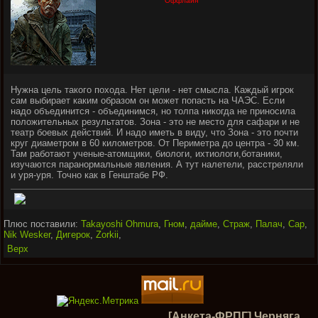
Оффлайн
Нужна цель такого похода. Нет цели - нет смысла. Каждый игрок
сам выбирает каким образом он может попасть на ЧАЭС. Если
надо объединится - объединимся, но толпа никогда не приносила
положительных результатов. Зона - это не место для сафари и не
театр боевых действий. И надо иметь в виду, что Зона - это почти
круг диаметром в 60 километров. От Периметра до центра - 30 км.
Там работают ученые-атомщики, биологи, ихтиологи,ботаники,
изучаются паранормальные явления. А тут налетели, расстреляли
и уря-уря. Точно как в Генштабе РФ.
Плюс поставили:
Takayoshi Ohmura
,
Гном
,
дайме
,
Страж
,
Палач
,
Cap
,
Nik Wesker
,
Дигерок
,
Zorkii
,
Верх
[Анкета-ФРПГ] Черняга