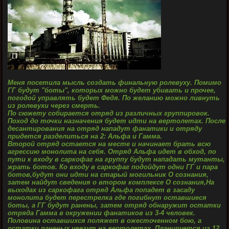
Меня посетила мысль создать финальную ролевуху. Помимо
ГГ будут "боты", которых можно будет убивать и прочее,
погодой управлять будет Федя. По желанию можно ливнуть
из ролевухи через смерть.
По сюжету собирается отряд из различных группировок.
Поход до точки назначения будет идти на вертолетах. После
десантирования на отряд нападут фанатики и отряду
придется разделиться на 2: Альфа и Гамма.
Второй отряд остается на месте и начинает брать всю
агрессию монолита на себя. Отряд Альфа идет в обход, по
пути к входу в саркофаг на группу будут нападать мутанты,
жрать ботов. Ко входу в саркофаг подойдут одни ГГ и пара
ботов,будут они идти на старый могильник О сознания,
затем найдут сведения о втором комплексе О сознания,На
выходах из саркофага отряд Альфа попадет в засаду
монолита будет перестрелка где погибнут оставшиеся
боты, а ГГ будут ранены, затем отряд обнаружит остатки
отряда Гамма в окружении фанатиков из 3-4 человек.
Половина оставшихся поляжет в ожесточенном бою, а
остатки раненых увезут на вертолетах. Планируется из 12