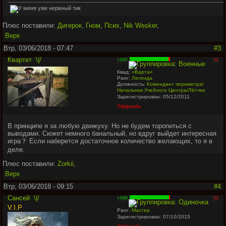
Плюс поставили:
Дигерок
,
Гном
,
Псих
,
Nik Wesker
,
Верх
Втр, 03/06/2018 - 07:47
#3
Квартет
\|/
+1047
-51
Квад:
«Варта»
Ранг:
Легенда
Должность:
Комендант периметра/
Начальник Учебного Центра/Лётчик
Зарегистрирован: 05/12/2011
Оффлайн
В принципе я за любую движуху. Но не будем торопиться с
выводами. Сюжет немного банальный, но вдруг выйдет интересная
игра？ Если наберется достаточное количество желающих, то я в
деле.
Плюс поставили:
Zorkii
,
Верх
Втр, 03/06/2018 - 09:15
#4
Сансей
\|/
+1560
-61
V.I.P
Ранг:
Мастер
Зарегистрирован: 07/10/2015