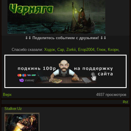
⇓⇓ Поделитесь событием с друзьями! ⇓⇓
Спасибо сказали:
Ходок
,
Cap
,
Zorkii
,
Егор2004
,
Глюк
,
Кхорн
,
Верх
4937 просмотров
#st
Stalker.Uz