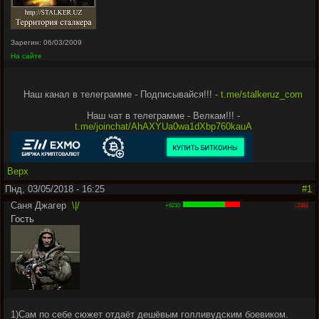
Зарегин: 06/03/2009
На сайте
Наш канал в телеграмме - Подписывайся!!! -
t.me/stalkeruz_com
Наш чат в телеграмме - Велкам!!! -
t.me/joinchat/AhAXYUa0wa1dXbp760kauA
Верх
Пнд, 03/05/2018 - 16:25
#1
Саня Джагер
\|/
+6210
-2361
Гость
1)Сам по себе сюжет отдаёт дешёвым голливудским боевиком.