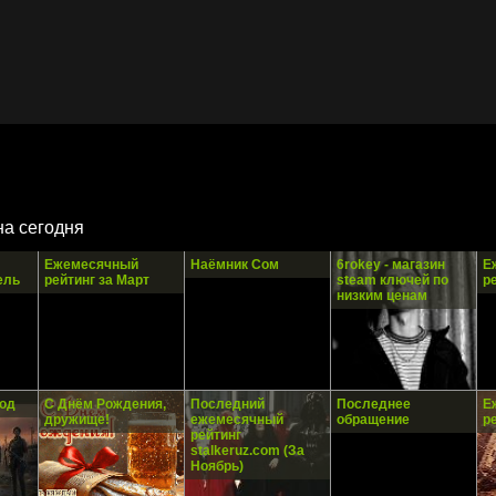
на сегодня
Ежемесячный
Наёмник Сом
6rokey - магазин
Е
ель
рейтинг за Март
steam ключей по
р
низким ценам
од
С Днём Рождения,
Последний
Последнее
Е
дружище!
ежемесячный
обращение
р
рейтинг
stalkeruz.com (За
Ноябрь)