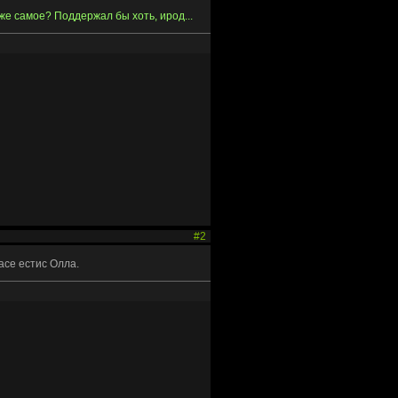
 же самое? Поддержал бы хоть, ирод...
#2
асе естис Олла.