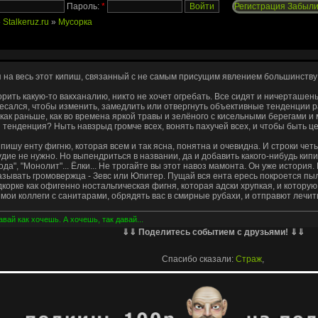
Пароль:
*
Регистрация
Забыли
»
Stalkeruz.ru
»
Мусорка
я на весь этот кипиш, связанный с не самым присущим явлением большинств
орить какую-то вакханалию, никто не хочет огребать. Все сидят и ничерташень
есался, чтобы изменить, замедлить или отвергнуть объективные тенденции ра
 как раньше, как во времена яркой травы и зелёного с кисельными берегами 
 тенденция? Ныть навзрыд громче всех, вонять пахучей всех, и чтобы быть ц
 пишу енту фигню, которая всем и так ясна, понятна и очевидна. И строки чет
дие не нужно. Но выпендриться в названии, да и добавить какого-нибудь кипи
бода", "Монолит"... Ёлки... Не трогайте вы этот навоз мамонта. Он уже история.
зывать громовержца - Зевс или Юпитер. Пущай вся ента ересь покроется пыл
дкорке как офигенно ностальгическая фигня, которая адски хрупкая, и которую
мои коллеги с санитарами, обрядять вас в смирные рубахи, и отправют лечит
вай как хочешь. А хочешь, так давай...
⇓⇓ Поделитесь событием с друзьями! ⇓⇓
Спасибо сказали:
Страж
,