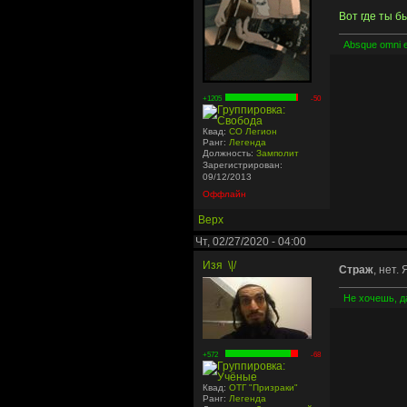
Вот где ты б
Absque omni 
+1205
-50
Квад:
СО Легион
Ранг:
Легенда
Должность:
Замполит
Зарегистрирован:
09/12/2013
Оффлайн
Верх
Чт, 02/27/2020 - 04:00
Изя
\|/
Страж
, нет.
Не хочешь, да
+572
-68
Квад:
ОТГ "Призраки"
Ранг:
Легенда