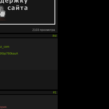
2103 просмотра
#st
ruz_com
1dXbp760kauA
#1
тория.