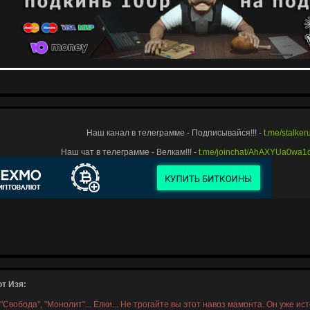
Наш канал в телеграмме - Подписывайся!!! -
t.me/stalke
Наш чат в телеграмме - Велкам!!! -
t.me/joinchat/AhAXYUa0wa
т Изя:
, "Свобода", "Монолит"... Ёлки... Не трогайте вы этот навоз мамонта. Он уже ис