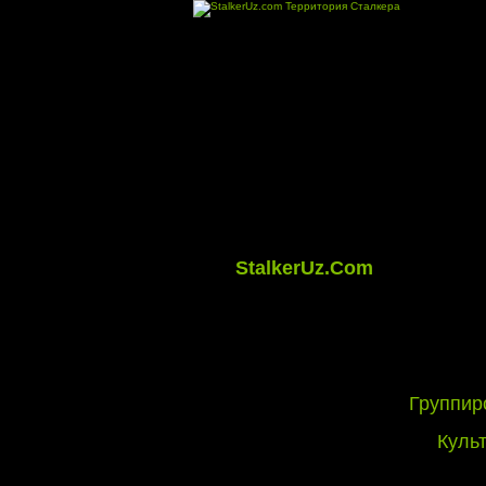
StalkerUz.Com
Группир
Куль