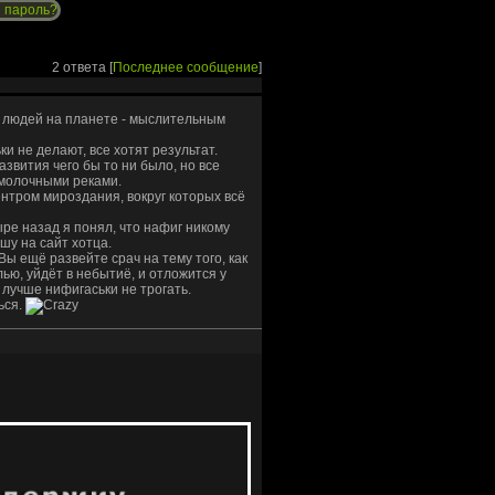
 пароль?
2 ответа [
Последнее сообщение
]
у людей на планете - мыслительным
ки не делают, все хотят результат.
звития чего бы то ни было, но все
и молочными реками.
ентром мироздания, вокруг которых всё
ыре назад я понял, что нафиг никому
шу на сайт хотца.
 Вы ещё развейте срач на тему того, как
ью, уйдёт в небытиё, и отложится у
 лучше нифигаськи не трогать.
ься.