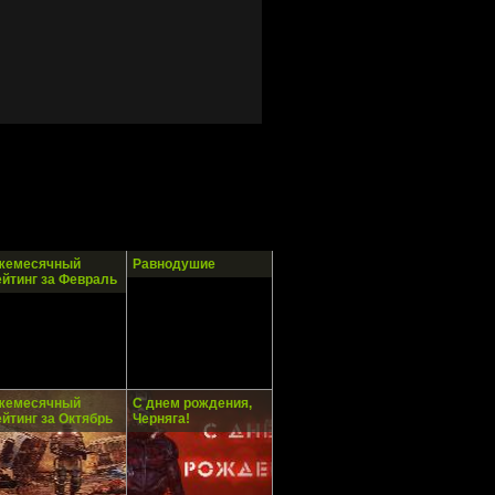
жемесячный
Равнодушие
ейтинг за Февраль
жемесячный
С днем рождения,
ейтинг за Октябрь
Черняга!