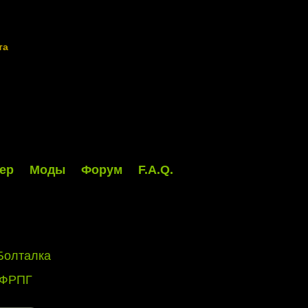
та
ер
Моды
Форум
F.A.Q.
Болталка
 ФРПГ