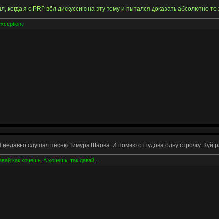
ыл, когда я с PRP вёл дискуссию на эту тему и пытался доказать абсолютно то
exceptione
 Я недавно слушал песню Тимура Шаова. И помню оттудова одну строчку. Куй р
вай как хочешь. А хочешь, так давай...