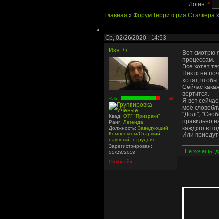
Логин:
*
Главная
»
Форум Территория Сталкера
Ср, 02/26/2020 - 14:53
Изя
\|/
Вот смотрю 
процессам.
Все хотят тв
Никто не поч
хотят, чтобы
Сейчас какая
вертится.
+572
-68
Я вот сейчас
моё словоблу
"Долг", "Сво
Квад:
ОТГ "Призраки"
правильно на
Ранг:
Легенда
каждого в по
Должность:
Заведующий
Комплексом/Старший
Или приедут 
научный сотрудник
Зарегистрирован:
Не хочешь, да
05/28/2013
Оффлайн