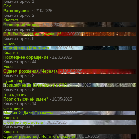
Комментариев 1
Сом
Равнодушие
- 02/19/2026
Комментариев 2
Квартет
Последний поход
- 12/08/2025
Комментариев 1
С Днём Рождения, дружище!
- 12/03/2025
Комментариев 8
Спайк
Новобранец Монолита
- 12/02/2025
Квартет
Последнее обращение
- 12/01/2025
Комментариев 44
Fedor
С днем рождения, Черняга!
- 10/18/2025
Комментариев 8
Lycanthrope
Приключения Ковальски в СЗО
- 10/07/2025
Комментариев 6
Блондинчик
Поэт с тысячей имен?
- 10/05/2025
Комментариев 14
Светлячок
Мафия 2. Дело Скалетты
- 09/29/2025
Квартет
Сюрприз пушистый
- 09/22/2025
Комментариев 3
Квартет
С днём рождения, Непотопляемый!
- 09/13/2025