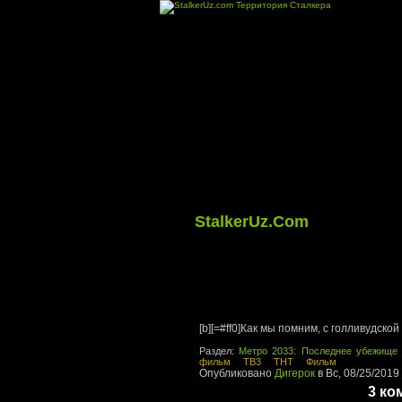
StalkerUz.Com
[b][=#ff0]Как мы помним, с голливудской
Раздел:
Метро 2033: Последнее убежище
фильм
ТВ3
ТНТ
Фильм
Опубликовано
Дигерок
в Вс, 08/25/2019 
3 ко