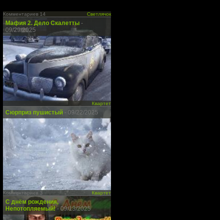
Комментариев 14
Светлячок
Мафия 2. Дело Скалетты
-
09/29/2025
Квартет
Сюрприз пушистый
- 09/22/2025
Комментариев 3
Квартет
С днём рождения,
Непотопляемый!
- 09/13/2025