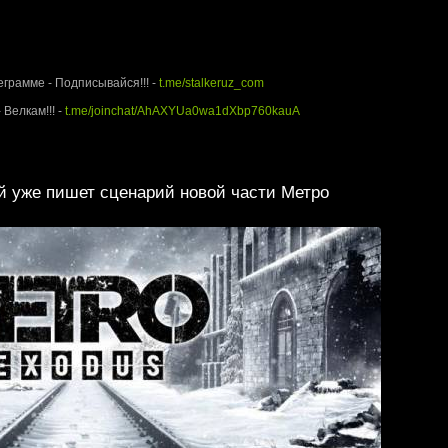
rUz.com - Территория Сталкера
еграмме - Подписывайся!!! -
t.me/stalkeruz_com
 Велкам!!! -
t.me/joinchat/AhAXYUa0wa1dXbp760kauA
й уже пишет сценарий новой части Метро