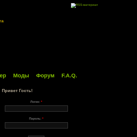
та
ер
Моды
Форум
F.A.Q.
Привет Гость!
Логин:
*
Пароль:
*