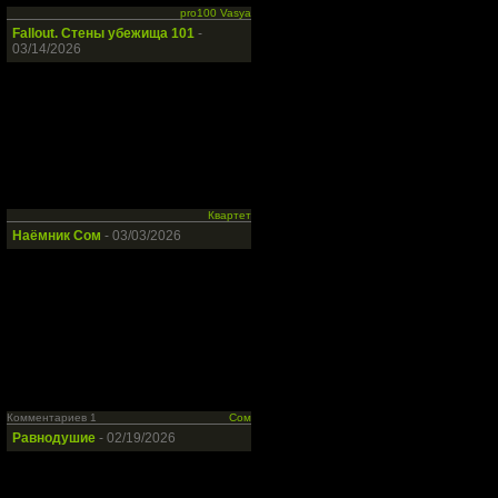
pro100 Vasya
Fallout. Стены убежища 101
-
03/14/2026
Квартет
Наёмник Сом
- 03/03/2026
Комментариев 1
Сом
Равнодушие
- 02/19/2026