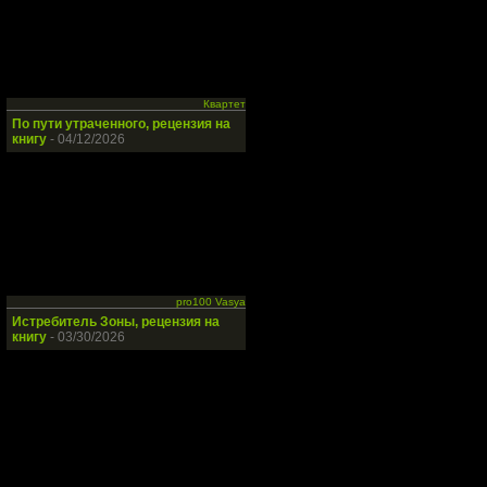
Квартет
По пути утраченного, рецензия на
книгу
- 04/12/2026
pro100 Vasya
Истребитель Зоны, рецензия на
книгу
- 03/30/2026