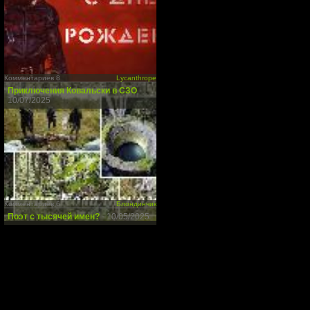
Комментариев 8
Lycanthrope
Приключения Ковальски в СЗО
-
10/07/2025
Комментариев 6
Блондинчик
Поэт с тысячей имен?
- 10/05/2025