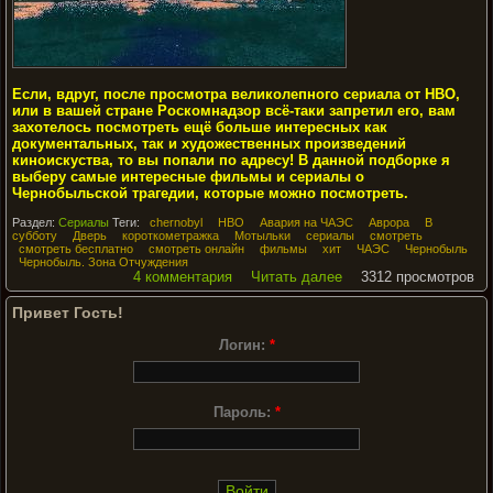
Если, вдруг, после просмотра великолепного сериала от HBO,
или в вашей стране Роскомнадзор всё-таки запретил его, вам
захотелось посмотреть ещё больше интересных как
документальных, так и художественных произведений
киноискуства, то вы попали по адресу! В данной подборке я
выберу самые интересные фильмы и сериалы о
Чернобыльской трагедии, которые можно посмотреть.
Раздел:
Сериалы
Теги:
chernobyl
HBO
Авария на ЧАЭС
Аврора
В
субботу
Дверь
короткометражка
Мотыльки
сериалы
смотреть
смотреть бесплатно
смотреть онлайн
фильмы
хит
ЧАЭС
Чернобыль
Чернобыль. Зона Отчуждения
4 комментария
Читать далее
3312 просмотров
Привет Гость!
Логин:
*
Пароль:
*