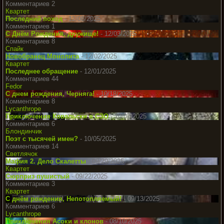
Комментариев 2
Квартет
Последний поход
- 12/08/2025
Комментариев 1
С Днём Рождения, дружище!
- 12/03/2025
Комментариев 8
Спайк
Новобранец Монолита
- 12/02/2025
Квартет
Последнее обращение
- 12/01/2025
Комментариев 44
Fedor
С днем рождения, Черняга!
- 10/18/2025
Комментариев 8
Lycanthrope
Приключения Ковальски в СЗО
- 10/07/2025
Комментариев 6
Блондинчик
Поэт с тысячей имен?
- 10/05/2025
Комментариев 14
Светлячок
Мафия 2. Дело Скалетты
- 09/29/2025
Квартет
Сюрприз пушистый
- 09/22/2025
Комментариев 3
Квартет
С днём рождения, Непотопляемый!
- 09/13/2025
Комментариев 6
Lycanthrope
Приключения Асоки и клонов
- 08/10/2025