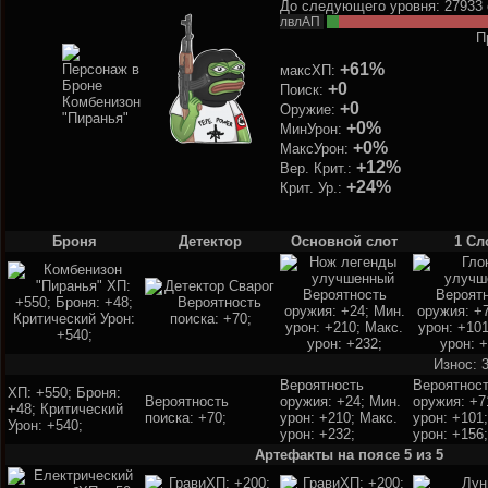
До следующего уровня: 27933
лвлАП
П
+61%
максХП:
+0
Поиск:
+0
Оружие:
+0%
МинУрон:
+0%
МаксУрон:
+12%
Вер. Крит.:
+24%
Крит. Ур.:
Броня
Детектор
Основной слот
1 Сл
Износ: 
Вероятность
Вероятнос
ХП: +550; Броня:
Вероятность
оружия: +24; Мин.
оружия: +7
+48; Критический
поиска: +70;
урон: +210; Макс.
урон: +101
Урон: +540;
урон: +232;
урон: +156;
Артефакты на поясе 5 из 5