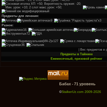
Предметы для лечения:
x9
x3
Разное:
x16
x
x72
x127
x36
| Вес предметов в р
Предметы в Тайнике
Ежемесячный, призовой рейтинг
Бабах - 71 уровень
©
StalkerUz.com 2009-2026