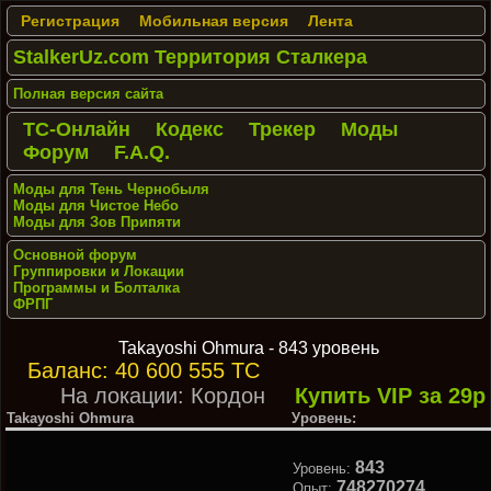
Регистрация
Мобильная версия
Лента
StalkerUz.com Территория Сталкера
Полная версия сайта
ТС-Онлайн
Кодекс
Трекер
Моды
Форум
F.A.Q.
Моды для Тень Чернобыля
Моды для Чистое Небо
Моды для Зов Припяти
Основной форум
Группировки и Локации
Программы и Болталка
ФРПГ
Takayoshi Ohmura - 843 уровень
Баланс: 40 600 555 ТС
На локации: Кордон
Купить VIP за 29р
Takayoshi Ohmura
Уровень:
843
Уровень:
748270274
Опыт: