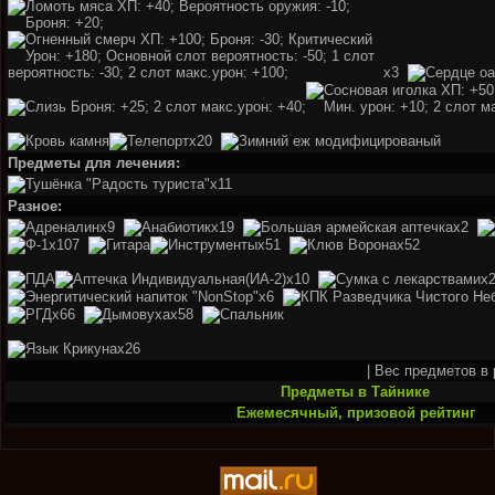
x3
x20
Предметы для лечения:
x11
Разное:
x9
x19
x2
x107
x51
x52
x10
x
x6
x66
x58
x26
| Вес предметов в р
Предметы в Тайнике
Ежемесячный, призовой рейтинг