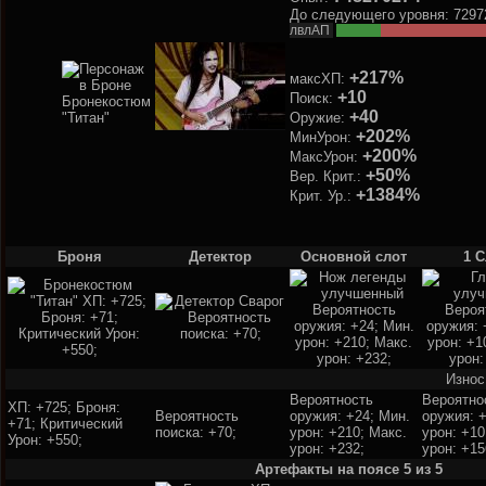
До следующего уровня: 7297
лвлАП
+217%
максХП:
+10
Поиск:
+40
Оружие:
+202%
МинУрон:
+200%
МаксУрон:
+50%
Вер. Крит.:
+1384%
Крит. Ур.:
Броня
Детектор
Основной слот
1 С
Износ
Вероятность
Вероятно
ХП: +725; Броня:
Вероятность
оружия: +24; Мин.
оружия: +
+71; Критический
поиска: +70;
урон: +210; Макс.
урон: +10
Урон: +550;
урон: +232;
урон: +15
Артефакты на поясе 5 из 5