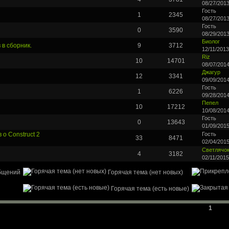
08/27/2013
Гость
1
2345
08/27/2013
Гость
0
3590
08/29/2013
Биолог
 в сборник.
9
3712
12/11/2013
Riz
10
14701
08/07/2014
Джагур
12
3341
09/09/2014
Гость
1
6226
09/28/2014
Пепел
10
17212
10/08/2014
Гость
0
13643
01/09/2015
 о Construct 2
Гость
33
8471
02/04/2015
Светлячо
4
3182
02/11/2015
бщений
Горячая тема (нет новых)
Горячая тема (есть новые)
1