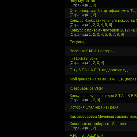
Шоу Мутантов
[Страница
1
,
2
]
Фоторепортаж: За артефактами к "Ра
[Страница
1
,
2
]
Конкурс Изобразительного искусства
[Страница
1
,
2
,
3
,
4
,
5
,
6
]
Конкурс с призом - Фотошоп 2012! на 
[Страница
1
,
2
,
3
,
4
,
5
,
6
,
7
,
8
,
9
]
Рисунки,
Веселые СКРИН-истории
Гитаристы Зоны
[Страница
1
,
2
,
3
,
4
]
Тату S.T.A.L.K.E.R. подбросьте идею
Мой фанарт на тему СТАЛКЕР. (перез
Юзербары от Veter
Конкурс на лучшее видео S.T.A.L.K.E.R
[Страница
1
,
2
,
3
]
История Сталкера из Греха
Как свободовец Меченый завалил все
Клановые юзербары от Дергача
[Страница
1
,
2
]
A.N.T.I.S.T.A.L.K.E.R.