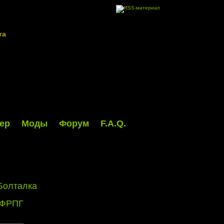
та
ер
Моды
Форум
F.A.Q.
Болталка
 ФРПГ