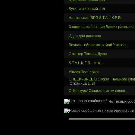
Букинистический зал
Настольная RPG S.T.A.L.K.E.R.
Заявки на занесение Ваших рассказов
Идея для рассказа
Вечная тебе память, мой Учитель
Сталкер Темная Душа
S.T.A.L.K.E.R. - это ..
Уголок Военстала
CHEEKI-BREEKI Clicker + немного слов
[Страница
1
,
2
]
О! Конкурс! Сколько в этом слове...
Нет новых соо
Новые сообщения