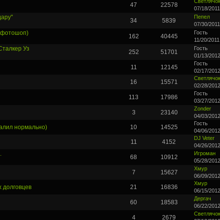
Светлячо
47
22578
07/18/2011
дару"
Пепел
34
5839
07/30/2011
 (фотошоп)
Гость
162
40445
11/20/2011
Сталкер Уз
Гость
252
51701
01/13/2012
Гость
11
12145
02/17/2012
Светлячо
16
15571
02/28/2012
Гость
113
17986
03/27/2012
Zonder
3
23140
04/03/2012
Гость
алил нормально)
10
14525
04/06/2012
DJ Veter
11
4152
04/26/2012
.
Игроман
68
10912
05/28/2012
Хмур
7
15627
06/09/2012
Хмур
х долговцев
21
16836
06/15/2012
Дергач
60
18583
06/22/2012
Светлячо
4
2679